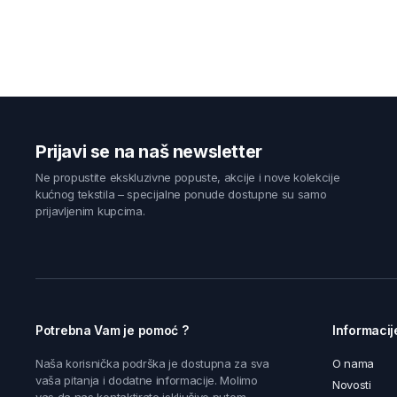
Prijavi se na naš newsletter
Ne propustite ekskluzivne popuste, akcije i nove kolekcije
kućnog tekstila – specijalne ponude dostupne su samo
prijavljenim kupcima.
Potrebna Vam je pomoć ?
Informacij
Naša korisnička podrška je dostupna za sva
O nama
vaša pitanja i dodatne informacije. Molimo
Novosti