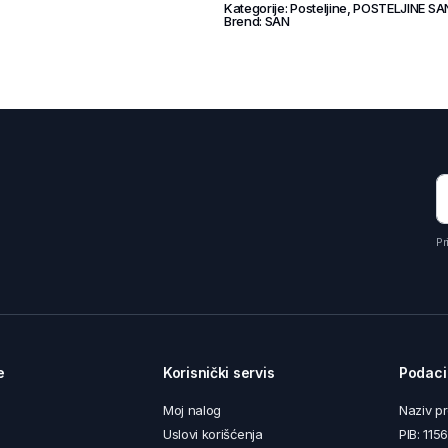
Kategorije:
Posteljine
,
POSTELJINE SA
Brend:
SAN
Pr
e
Korisnički servis
Podaci
Moj nalog
Naziv p
Uslovi korišćenja
PIB: 11