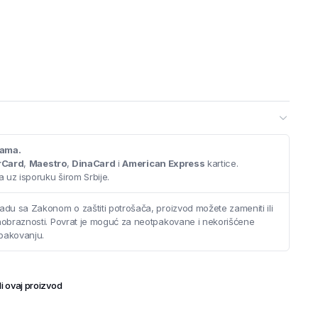
cama.
rCard
,
Maestro
,
DinaCard
i
American Express
kartice.
 uz isporuku širom Srbije.
adu sa Zakonom o zaštiti potrošača, proizvod možete zameniti ili
saobraznosti. Povrat je moguć za neotpakovane i nekorišćene
pakovanju.
i ovaj proizvod