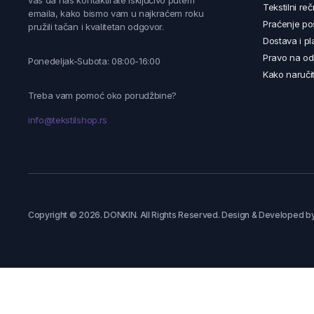
vas da nas kontaktirate isključivo putem
Tekstilni reč
emaila, kako bismo vam u najkraćem roku
Praćenje poš
pružili tačan i kvalitetan odgovor.
Dostava i pl
Pravo na od
Ponedeljak-Subota: 08:00-16:00
Kako naručit
Treba vam pomoć oko porudžbine?
info@tekstilshop.rs
Copyright © 2026. DONKIN. All Rights Reserved. Design & Developed b