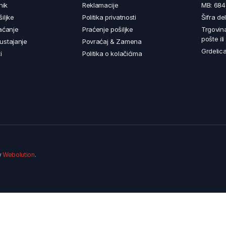
nik
Reklamacije
MB: 68
iljke
Politika privatnosti
Šifra de
aćanje
Praćenje pošiljke
Trgovin
pošte il
ustajanje
Povraćaj & Zamena
Grdelica
i
Politika o kolačićima
y
Webolution
.