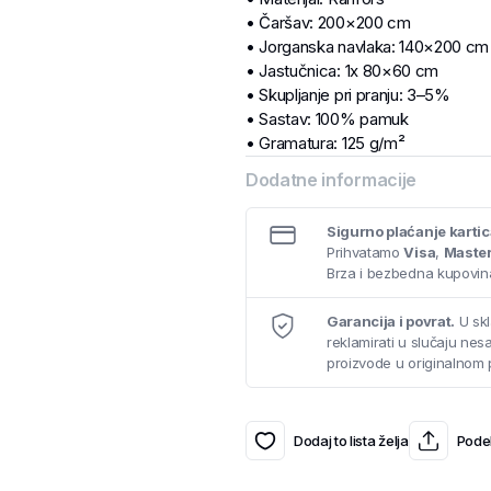
• Čaršav: 200×200 cm
• Jorganska navlaka: 140×200 cm
• Jastučnica: 1x 80×60 cm
• Skupljanje pri pranju: 3–5%
• Sastav: 100% pamuk
• Gramatura: 125 g/m²
Dodatne informacije
Sigurno plaćanje karti
Prihvatamo
Visa
,
Maste
Brza i bezbedna kupovina
Garancija i povrat.
U skl
reklamirati u slučaju ne
proizvode u originalnom 
Dodaj to lista želja
Podel