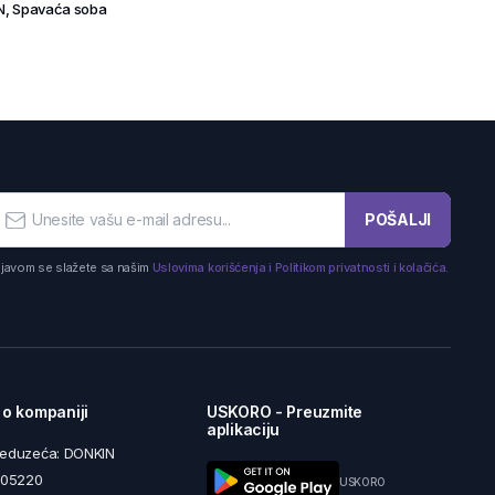
N
,
Spavaća soba
POŠALJI
ijavom se slažete sa našim
Uslovima korišćenja i Politikom privatnosti i kolačića.
 o kompaniji
USKORO - Preuzmite
aplikaciju
reduzeća: DONKIN
5605220
USKORO