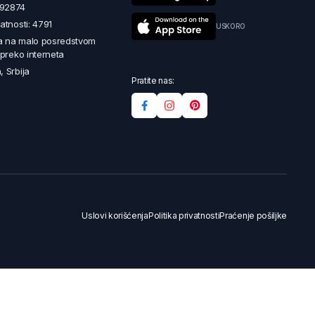
492874
latnosti: 4791
USKORO
a na malo posredstvom
i preko interneta
, Srbija
Pratite nas:
Uslovi korišćenja
Politika privatnosti
Praćenje pošiljke