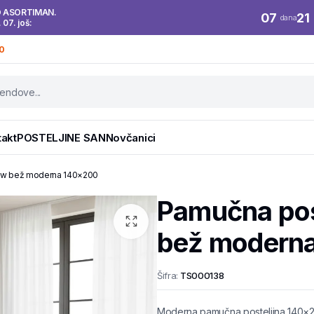
O ASORTIMAN.
07
21
dana
. 07. još:
0
takt
POSTELJINE SAN
Novčanici
low bež moderna 140×200
Pamučna pos
bež modern
Šifra:
TS000138
Moderna pamučna posteljina 140×2