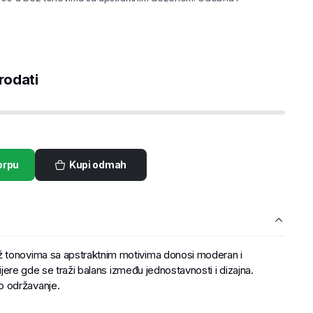
rodati
orpu
Kupi odmah
 tonovima sa apstraktnim motivima donosi moderan i
rijere gde se traži balans između jednostavnosti i dizajna.
 održavanje.