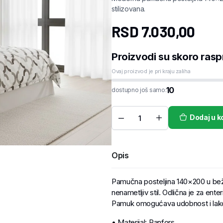
stilizovana.
RSD
7.030,00
Proizvodi su skoro rasp
Ovaj proizvod je pri kraju zaliha
10
dostupno još samo:
Dodaj u k
Opis
Pamučna posteljina 140×200 u bež
nenametljiv stil. Odlična je za ente
Pamuk omogućava udobnost i lako
• Materijal: Ranfors