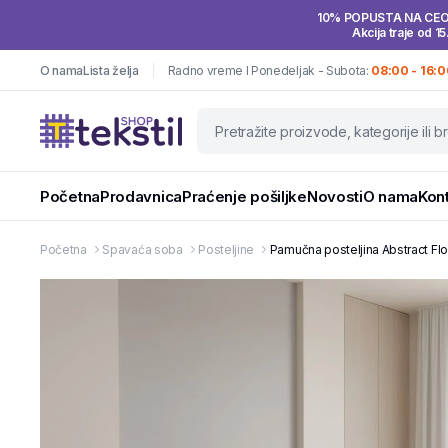
10% POPUSTA NA CE
Akcija traje od 15
O nama
Lista želja
Radno vreme I Ponedeljak - Subota:
08:00 - 16:0
Početna
Prodavnica
Praćenje pošiljke
Novosti
O nama
Kon
Početna
Spavaća soba
Posteljine
Pamučna posteljina Abstract F