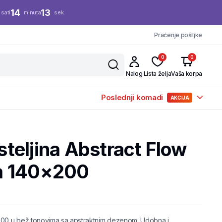
14
12
sati
minuta
sek.
Praćenje pošiljke
0
0
Nalog
Lista želja
Vaša korpa
Poslednji komadi
AKCIJA
teljina Abstract Flow
a 140×200
00 u bež tonovima sa apstraktnim dezenom. Udobna i