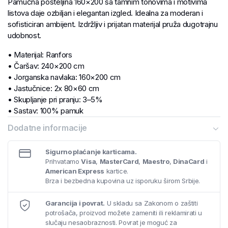
Pamučna posteljina 160×200 sa tamnim tonovima i motivima
listova daje ozbiljan i elegantan izgled. Idealna za moderan i
sofisticiran ambijent. Izdržljiv i prijatan materijal pruža dugotrajnu
udobnost.
• Materijal: Ranfors
• Čaršav: 240×200 cm
• Jorganska navlaka: 160×200 cm
• Jastučnice: 2x 80×60 cm
• Skupljanje pri pranju: 3–5%
• Sastav: 100% pamuk
• Gramatura: 125 g/m²
Dodatne informacije
Sigurno plaćanje karticama.
Prihvatamo
Visa
,
MasterCard
,
Maestro
,
DinaCard
i
American Express
kartice.
Brza i bezbedna kupovina uz isporuku širom Srbije.
Garancija i povrat.
U skladu sa Zakonom o zaštiti
potrošača, proizvod možete zameniti ili reklamirati u
slučaju nesaobraznosti. Povrat je moguć za