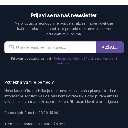
Prijavi se na naš newsletter
Ne propustite ekskluzivne popuste, akcije i nove kolekcije
kućnog tekstila – specijalne ponude dostupne su samo
prijavljenim kupcima.
POŠALJI
Prijavom se slažete sa našim
Uslovima korišćenja i Politikom privatnosti i
kolačića.
Potrebna Vam je pomoć ?
Naša korisnička podrška je dostupna za sva vaša pitanja i dodatne
informacije. Molimo vas da nas kontaktirate isključivo putem emaila,
kako bismo vam u najkraćem roku pružili tačan i kvalitetan odgovor.
Ponedeljak-Subota: 08:00-16:00
Treba vam pomoć oko porudžbine?