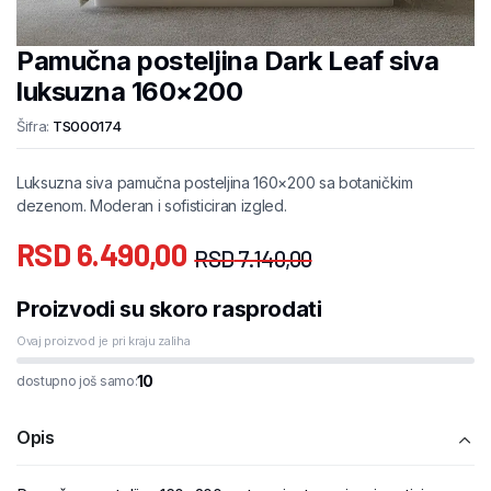
Pamučna posteljina Dark Leaf siva
luksuzna 160×200
Šifra:
TS000174
Luksuzna siva pamučna posteljina 160×200 sa botaničkim
dezenom. Moderan i sofisticiran izgled.
RSD
6.490,00
RSD
7.140,00
Proizvodi su skoro rasprodati
Ovaj proizvod je pri kraju zaliha
10
dostupno još samo:
Opis