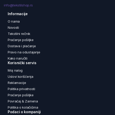
info@tekstilshop.rs
Informacije
O nama
Novosti
Tekstilni rečnik
Praćenje pošiljke
Dostava i plaćanje
Pravo na odustajanje
Kako naručiti
Korisnički servis
Moj nalog
Uslovi korišćenja
Reklamacije
Politika privatnosti
Praćenje pošiljke
Povraćaj & Zamena
Politika o kolačićima
Podaci o kompaniji