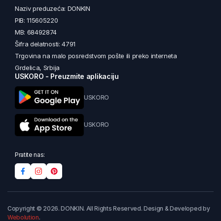
Naziv preduzeća: DONKIN
PIB: 115605220
MB: 68492874
Šifra delatnosti: 4791
Trgovina na malo posredstvom pošte ili preko interneta
Grdelica, Srbija
USKORO - Preuzmite aplikaciju
USKORO
USKORO
Pratite nas:
Copyright © 2026. DONKIN. All Rights Reserved. Design & Developed by
Webolution
.