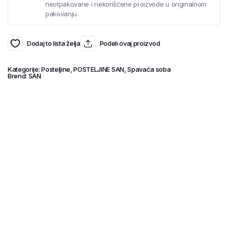
neotpakovane i nekorišćene proizvode u originalnom
pakovanju.
Dodaj to lista želja
Podeli ovaj proizvod
Kategorije:
Posteljine
,
POSTELJINE SAN
,
Spavaća soba
Brend:
SAN