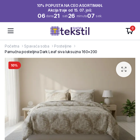
10% POPUSTA NA CEO ASORTIMAN.
Akcija traje od 15. 07. još:
06
21
26
07
dana
sati
minuta
sek.
0
Početna
Spavaća soba
Posteljine
Pamučna posteljina Dark Leaf siva luksuzna 160×200
10%