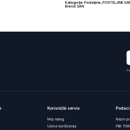
Kategorije:
Posteljine
,
POSTELJINE SA
Brend:
SAN
Pr
e
Korisnički servis
Podaci
Moj nalog
Naziv p
Uslovi korišćenja
PIB: 11