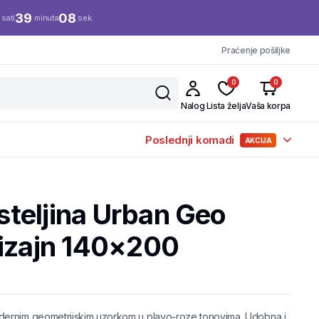
39
07
sati
minuta
sek.
Praćenje pošiljke
0
0
Nalog
Lista želja
Vaša korpa
Poslednji komadi
AKCIJA
teljina Urban Geo
dizajn 140×200
dernim geometrijskim uzorkom u plavo-roze tonovima. Udobna i