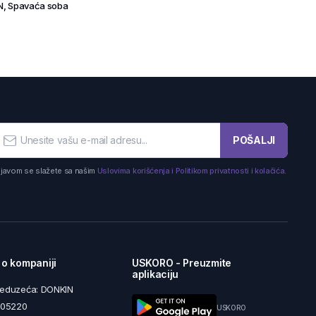
N
,
Spavaća soba
POŠALJI
ijavom se slažete sa našim
Uslovima korišćenja i Politikom privatnosti i kolačića.
 o kompaniji
USKORO - Preuzmite
aplikaciju
reduzeća: DONKIN
5605220
USKORO