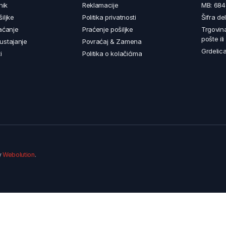
nik
Reklamacije
MB: 68
iljke
Politika privatnosti
Šifra de
aćanje
Praćenje pošiljke
Trgovin
pošte il
ustajanje
Povraćaj & Zamena
Grdelica
i
Politika o kolačićima
y
Webolution
.