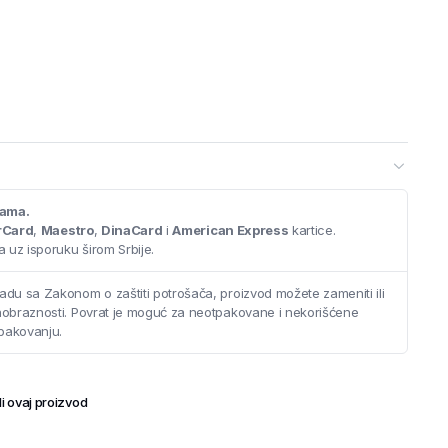
cama.
rCard
,
Maestro
,
DinaCard
i
American Express
kartice.
 uz isporuku širom Srbije.
adu sa Zakonom o zaštiti potrošača, proizvod možete zameniti ili
saobraznosti. Povrat je moguć za neotpakovane i nekorišćene
pakovanju.
i ovaj proizvod