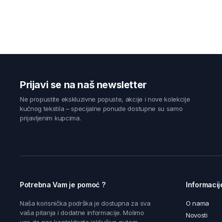
Prijavi se na naš newsletter
Ne propustite ekskluzivne popuste, akcije i nove kolekcije
kućnog tekstila – specijalne ponude dostupne su samo
prijavljenim kupcima.
Potrebna Vam je pomoć ?
Informacij
Naša korisnička podrška je dostupna za sva
O nama
vaša pitanja i dodatne informacije. Molimo
Novosti