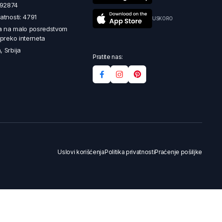
492874
latnosti: 4791
USKORO
a na malo posredstvom
i preko interneta
, Srbija
Pratite nas:
Uslovi korišćenja
Politika privatnosti
Praćenje pošiljke