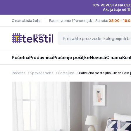
10% POPUSTA NA CE
Akcija traje od 15
O nama
Lista želja
Radno vreme I Ponedeljak - Subota:
08:00 - 16:0
Početna
Prodavnica
Praćenje pošiljke
Novosti
O nama
Kon
Početna
Spavaća soba
Posteljine
Pamučna posteljina Urban Geo 