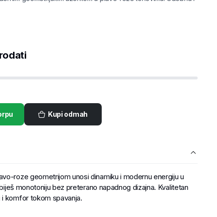
rodati
orpu
Kupi odmah
avo-roze geometrijom unosi dinamiku i modernu energiju u
azbiješ monotoniju bez preterano napadnog dizajna. Kvalitetan
 i komfor tokom spavanja.