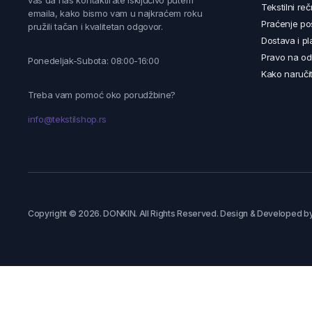
vas da nas kontaktirate isključivo putem
Tekstilni reč
emaila, kako bismo vam u najkraćem roku
Praćenje poš
pružili tačan i kvalitetan odgovor.
Dostava i pl
Pravo na od
Ponedeljak-Subota: 08:00-16:00
Kako naručit
Treba vam pomoć oko porudžbine?
info@tekstilshop.rs
Copyright © 2026. DONKIN. All Rights Reserved. Design & Developed b