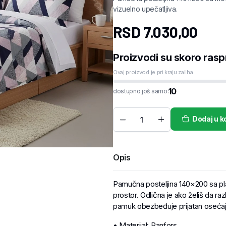
vizuelno upečatljiva.
RSD
7.030,00
Proizvodi su skoro rasp
Ovaj proizvod je pri kraju zaliha
10
dostupno još samo:
Dodaj u k
Opis
Pamučna posteljina 140×200 sa pl
prostor. Odlična je ako želiš da r
pamuk obezbeđuje prijatan osećaj
• Materijal: Ranfors