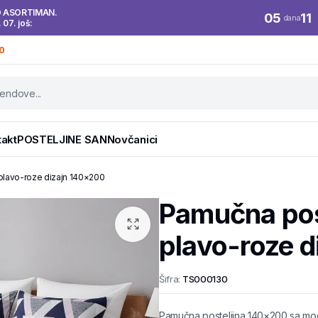
O ASORTIMAN.
05
11
dana
. 07. još:
0
takt
POSTELJINE SAN
Novčanici
plavo-roze dizajn 140×200
Pamučna pos
plavo-roze 
Šifra:
TS000130
Pamučna posteljina 140×200 sa mo