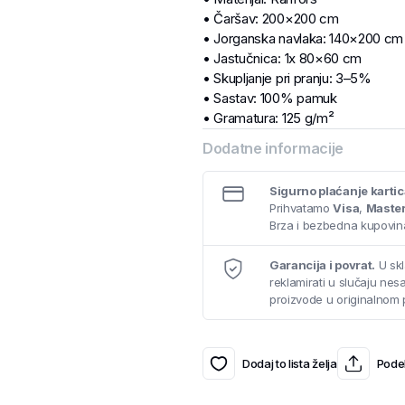
• Čaršav: 200×200 cm
• Jorganska navlaka: 140×200 cm
• Jastučnica: 1x 80×60 cm
• Skupljanje pri pranju: 3–5%
• Sastav: 100% pamuk
• Gramatura: 125 g/m²
Dodatne informacije
Sigurno plaćanje karti
Prihvatamo
Visa
,
Maste
Brza i bezbedna kupovina
Garancija i povrat.
U skl
reklamirati u slučaju ne
proizvode u originalnom 
Dodaj to lista želja
Podel