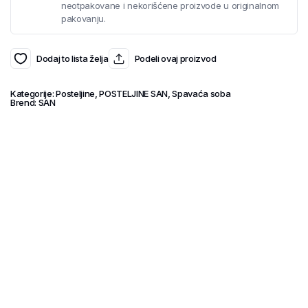
neotpakovane i nekorišćene proizvode u originalnom
pakovanju.
Dodaj to lista želja
Podeli ovaj proizvod
Kategorije:
Posteljine
,
POSTELJINE SAN
,
Spavaća soba
Brend:
SAN