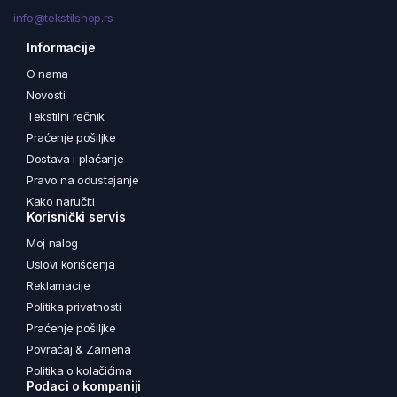
info@tekstilshop.rs
Informacije
O nama
Novosti
Tekstilni rečnik
Praćenje pošiljke
Dostava i plaćanje
Pravo na odustajanje
Kako naručiti
Korisnički servis
Moj nalog
Uslovi korišćenja
Reklamacije
Politika privatnosti
Praćenje pošiljke
Povraćaj & Zamena
Politika o kolačićima
Podaci o kompaniji