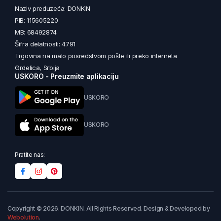
Naziv preduzeća: DONKIN
PIB: 115605220
MB: 68492874
Šifra delatnosti: 4791
Trgovina na malo posredstvom pošte ili preko interneta
Grdelica, Srbija
USKORO - Preuzmite aplikaciju
USKORO
USKORO
Pratite nas:
Copyright © 2026. DONKIN. All Rights Reserved. Design & Developed by
Webolution
.