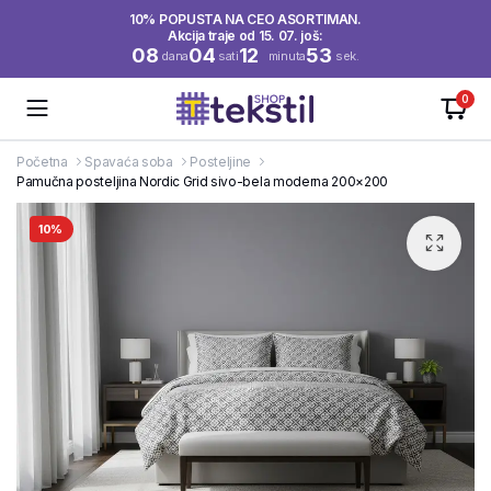
10% POPUSTA NA CEO ASORTIMAN.
Akcija traje od 15. 07. još:
08
04
12
52
dana
sati
minuta
sek.
0
Početna
Spavaća soba
Posteljine
Pamučna posteljina Nordic Grid sivo-bela moderna 200×200
10%