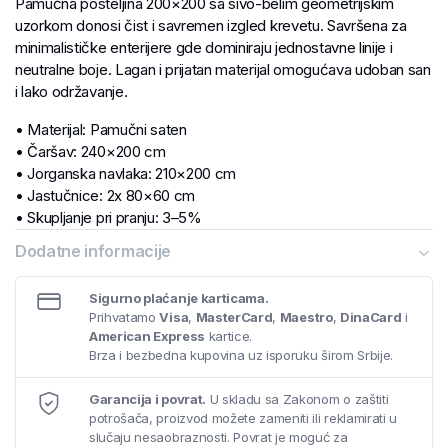
Pamučna posteljina 200×200 sa sivo-belim geometrijskim
uzorkom donosi čist i savremen izgled krevetu. Savršena za
minimalističke enterijere gde dominiraju jednostavne linije i
neutralne boje. Lagan i prijatan materijal omogućava udoban san
i lako održavanje.
• Materijal: Pamučni saten
• Čaršav: 240×200 cm
• Jorganska navlaka: 210×200 cm
• Jastučnice: 2x 80×60 cm
• Skupljanje pri pranju: 3–5%
• Sastav: 100% pamuk
Dodatne informacije
• Gramatura: 130 g/m²
Sigurno plaćanje karticama.
Prihvatamo
Visa
,
MasterCard
,
Maestro
,
DinaCard
i
American Express
kartice.
Brza i bezbedna kupovina uz isporuku širom Srbije.
Garancija i povrat.
U skladu sa Zakonom o zaštiti
potrošača, proizvod možete zameniti ili reklamirati u
slučaju nesaobraznosti. Povrat je moguć za