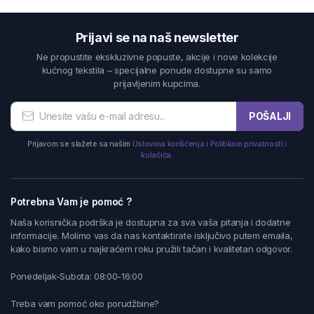
Prijavi se na naš newsletter
Ne propustite ekskluzivne popuste, akcije i nove kolekcije
kućnog tekstila – specijalne ponude dostupne su samo
prijavljenim kupcima.
POŠALJI
Prijavom se slažete sa našim
Uslovima korišćenja i Politikom privatnosti i
kolačića.
Potrebna Vam je pomoć ?
Naša korisnička podrška je dostupna za sva vaša pitanja i dodatne
informacije. Molimo vas da nas kontaktirate isključivo putem emaila,
kako bismo vam u najkraćem roku pružili tačan i kvalitetan odgovor.
Ponedeljak-Subota: 08:00-16:00
Treba vam pomoć oko porudžbine?