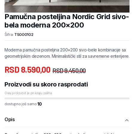
Pamučna posteljina Nordic Grid sivo-
bela moderna 200×200
Šifra:
TS000102
Moderna pamučna posteljina 200×200 sivo-bele kombinacije sa
geometrijskim dezenom. Minimalistički stil za savremene enterijere.
RSD
8.590,00
RSD
9.450,00
Proizvodi su skoro rasprodati
Ovaj proizvod je pri kraju zaliha
10
dostupno još samo:
Opis