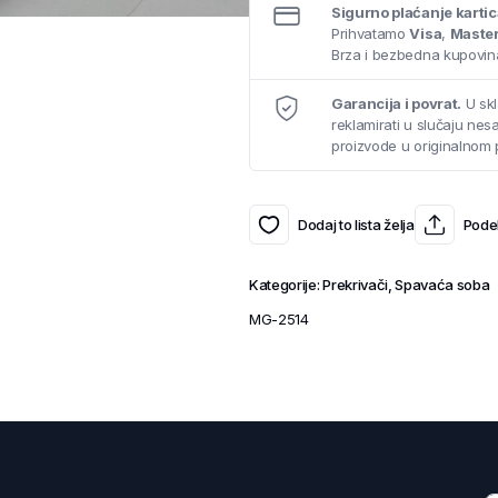
Sigurno plaćanje karti
Prihvatamo
Visa
,
Maste
Brza i bezbedna kupovina
Garancija i povrat.
U skl
reklamirati u slučaju ne
proizvode u originalnom 
Dodaj to lista želja
Podel
Kategorije:
Prekrivači
,
Spavaća soba
MG-2514