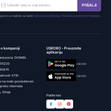
POŠALJI
ijavom se slažete sa našim
Uslovima korišćenja i Politikom privatnosti i kolačića.
 o kompaniji
USKORO - Preuzmite
aplikaciju
reduzeća: DONKIN
5605220
USKORO
492874
latnosti: 4791
USKORO
a na malo posredstvom
i preko interneta
, Srbija
Pratite nas: