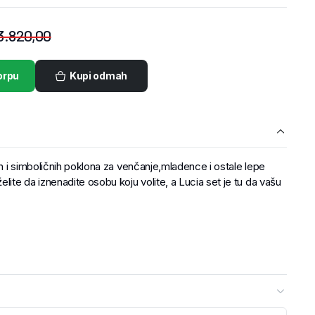
3.820,00
orpu
Kupi odmah
ih i simboličnih poklona za venčanje,mladence i ostale lepe
te da iznenadite osobu koju volite, a Lucia set je tu da vašu