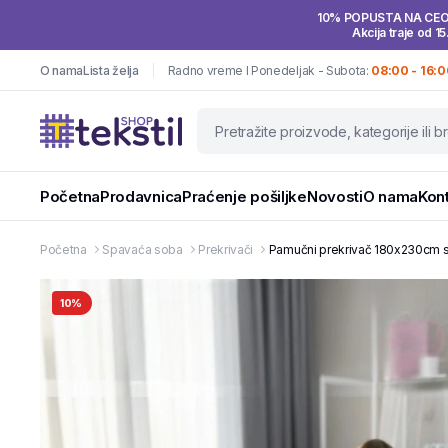
10% POPUSTA NA CE
Akcija traje od 15
O nama
Lista želja
Radno vreme I Ponedeljak - Subota:
08:00 - 16:0
Početna
Prodavnica
Praćenje pošiljke
Novosti
O nama
Kon
Početna
Spavaća soba
Prekrivači
Pamučni prekrivač 180x230cm s
10%