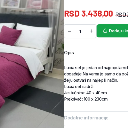
RSD
3.438,00
RSD
Dodaj u k
Opis
Lucia set je jedan od najpopularnij
događaje.Na vama je samo da poželi
želju ostvari na najlepši način.
Lucia set sadrži
Jastučnica: 40 x 40cm
Prekrivač: 180 x 230cm
Dodatne informacije