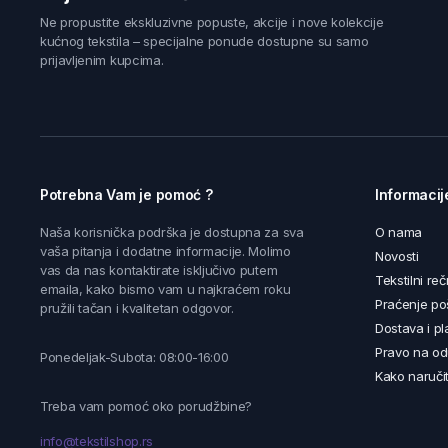
Ne propustite ekskluzivne popuste, akcije i nove kolekcije
kućnog tekstila – specijalne ponude dostupne su samo
prijavljenim kupcima.
Potrebna Vam je pomoć ?
Informacij
Naša korisnička podrška je dostupna za sva
O nama
vaša pitanja i dodatne informacije. Molimo
Novosti
vas da nas kontaktirate isključivo putem
Tekstilni reč
emaila, kako bismo vam u najkraćem roku
Praćenje poš
pružili tačan i kvalitetan odgovor.
Dostava i pl
Pravo na od
Ponedeljak-Subota: 08:00-16:00
Kako naručit
Treba vam pomoć oko porudžbine?
info@tekstilshop.rs