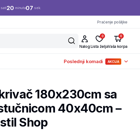
20
06
sati
minuta
sek.
Praćenje pošiljke
0
0
Nalog
Lista želja
Vaša korpa
Poslednji komadi
AKCIJA
krivač 180x230cm sa
astučnicom 40x40cm –
stil Shop