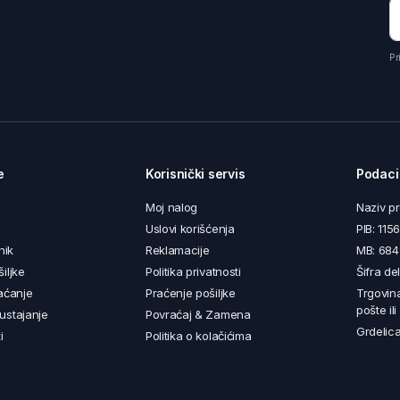
Pr
e
Korisnički servis
Podaci
Moj nalog
Naziv p
Uslovi korišćenja
PIB: 11
nik
Reklamacije
MB: 68
iljke
Politika privatnosti
Šifra de
aćanje
Praćenje pošiljke
Trgovin
pošte il
ustajanje
Povraćaj & Zamena
Grdelica
i
Politika o kolačićima