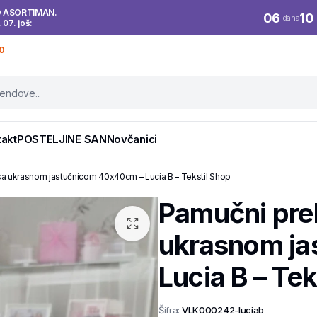
O ASORTIMAN.
06
10
dana
. 07. još:
0
takt
POSTELJINE SAN
Novčanici
a ukrasnom jastučnicom 40x40cm – Lucia B – Tekstil Shop
Pamučni pre
ukrasnom j
Lucia B – Tek
Šifra:
VLK000242-luciab