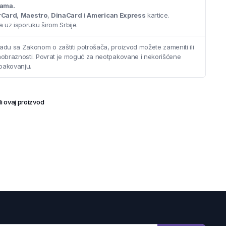
cama.
rCard
,
Maestro
,
DinaCard
i
American Express
kartice.
 uz isporuku širom Srbije.
adu sa Zakonom o zaštiti potrošača, proizvod možete zameniti ili
saobraznosti. Povrat je moguć za neotpakovane i nekorišćene
pakovanju.
i ovaj proizvod