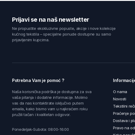
Prijavi se na naš newsletter
Ne propustite ekskluzivne popuste, akcije i nove kolekcije
kućnog tekstila – specijalne ponude dostupne su samo
prijavljenim kupcima.
Potrebna Vam je pomoć ?
Informacij
Naša korisnička podrška je dostupna za sva
O nama
vaša pitanja i dodatne informacije. Molimo
Novosti
vas da nas kontaktirate isključivo putem
Tekstilni reč
emaila, kako bismo vam u najkraćem roku
Praćenje poš
pružili tačan i kvalitetan odgovor.
Dostava i pl
Pravo na od
Ponedeljak-Subota: 08:00-16:00