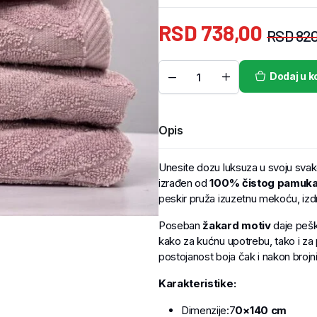
RSD
738,00
RSD
820
Dodaj u k
Opis
Unesite dozu luksuza u svoju sva
izrađen od
100% čistog pamuk
peskir pruža izuzetnu mekoću, izdrž
Poseban
žakard motiv
daje peški
kako za kućnu upotrebu, tako i za 
postojanost boja čak i nakon brojni
Karakteristike:
Dimenzije:7
0×140
cm