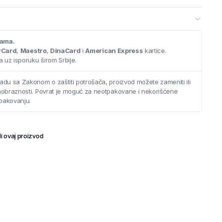
valitetnog indijskog pamuka
cama.
rCard
,
Maestro
,
DinaCard
i
American Express
kartice.
ir
 uz isporuku širom Srbije.
adu sa Zakonom o zaštiti potrošača, proizvod možete zameniti ili
saobraznosti. Povrat je moguć za neotpakovane i nekorišćene
pakovanju.
a i elegancije uz peskir koji spaja funkcionalnost i stil.
i ovaj proizvod