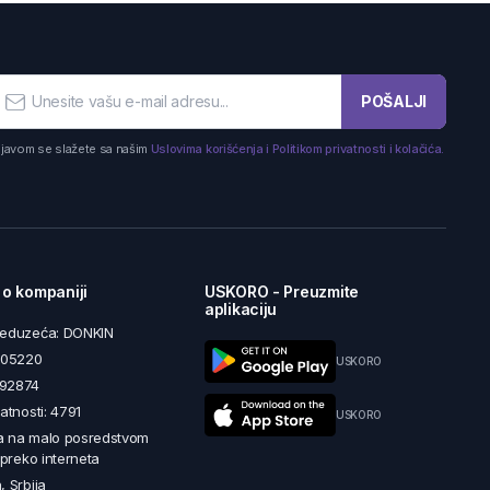
POŠALJI
ijavom se slažete sa našim
Uslovima korišćenja i Politikom privatnosti i kolačića.
 o kompaniji
USKORO - Preuzmite
aplikaciju
reduzeća: DONKIN
5605220
USKORO
492874
latnosti: 4791
USKORO
a na malo posredstvom
i preko interneta
, Srbija