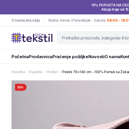
10% POPUSTA NA CE
Akcija traje od 15
O nama
Lista želja
Radno vreme I Ponedeljak - Subota:
08:00 - 16:0
Početna
Prodavnica
Praćenje pošiljke
Novosti
O nama
Kon
Početna
Kupatilo
Peškiri
Peskir 70×140 cm – 100% Pamuk sa Žakar
10%