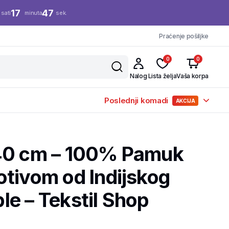
17
46
sati
minuta
sek.
Praćenje pošiljke
0
0
Nalog
Lista želja
Vaša korpa
Poslednji komadi
AKCIJA
40 cm – 100% Pamuk
tivom od Indijskog
e – Tekstil Shop