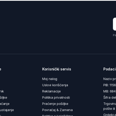
Pr
e
Korisnički servis
Podaci
Moj nalog
Naziv p
Uslovi korišćenja
PIB: 11
nik
Reklamacije
MB: 68
iljke
Politika privatnosti
Šifra de
aćanje
Praćenje pošiljke
Trgovin
pošte il
ustajanje
Povraćaj & Zamena
Grdelica