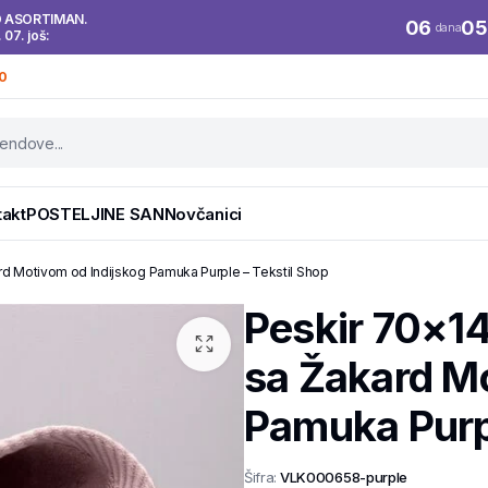
O ASORTIMAN.
06
05
dana
. 07. još:
0
takt
POSTELJINE SAN
Novčanici
d Motivom od Indijskog Pamuka Purple – Tekstil Shop
Peskir 70×1
sa Žakard Mo
Pamuka Purpl
Šifra:
VLK000658-purple