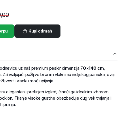
,00
orpu
Kupi odmah
kodnevicu uz naš premium peskir dimenzija 7
0×140 cm
,
a
. Zahvaljujući pažljivo biranim vlaknima indijskog pamuka, ovaj
ljivost i visoku moć upijanja.
ru elegantan i prefinjen izgled, čineći ga idealnim izborom
poklon. Tkanje visoke gustine obezbeđuje dug vek trajanja i
h pranja.