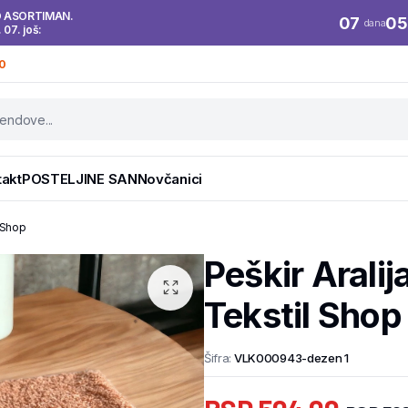
O ASORTIMAN.
07
05
dana
. 07. još:
0
takt
POSTELJINE SAN
Novčanici
l Shop
Peškir Arali
Tekstil Shop
Šifra:
VLK000943-dezen 1