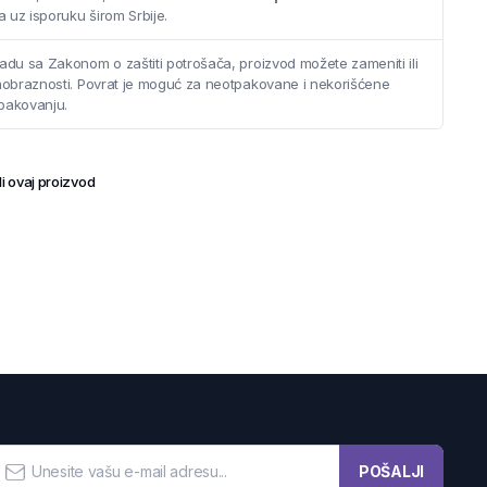
 uz isporuku širom Srbije.
adu sa Zakonom o zaštiti potrošača, proizvod možete zameniti ili
saobraznosti. Povrat je moguć za neotpakovane i nekorišćene
pakovanju.
i ovaj proizvod
POŠALJI