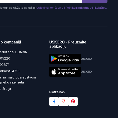
ijavom se slažete sa našim
Uslovima korišćenja i Politikom privatnosti i kolačića.
 o kompaniji
USKORO - Preuzmite
aplikaciju
reduzeća: DONKIN
5605220
USKORO
492874
latnosti: 4791
USKORO
a na malo posredstvom
i preko interneta
, Srbija
Pratite nas: