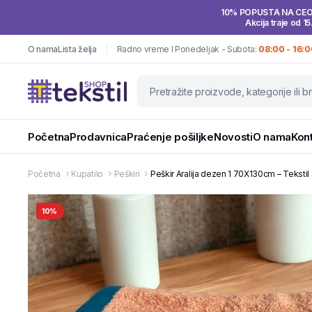
10% POPUSTA NA CE
Akcija traje od 15
O nama
Lista želja
Radno vreme I Ponedeljak - Subota:
08:00 - 16:0
Početna
Prodavnica
Praćenje pošiljke
Novosti
O nama
Kon
Početna
Kupatilo
Peškiri
Peškir Aralija dezen 1 70X130cm – Teksti
10%