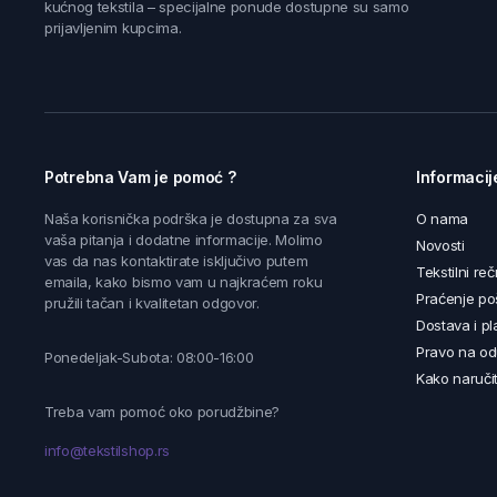
kućnog tekstila – specijalne ponude dostupne su samo
prijavljenim kupcima.
Potrebna Vam je pomoć ?
Informacij
Naša korisnička podrška je dostupna za sva
O nama
vaša pitanja i dodatne informacije. Molimo
Novosti
vas da nas kontaktirate isključivo putem
Tekstilni reč
emaila, kako bismo vam u najkraćem roku
Praćenje poš
pružili tačan i kvalitetan odgovor.
Dostava i pl
Pravo na od
Ponedeljak-Subota: 08:00-16:00
Kako naručit
Treba vam pomoć oko porudžbine?
info@tekstilshop.rs