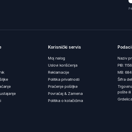
Pr
e
Korisnički servis
Podaci
Moj nalog
Naziv p
Uslovi korišćenja
PIB: 11
nik
Reklamacije
MB: 68
iljke
Politika privatnosti
Šifra de
aćanje
Praćenje pošiljke
Trgovin
pošte il
ustajanje
Povraćaj & Zamena
Grdelica
i
Politika o kolačićima