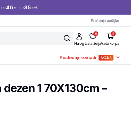
46
34
sati
minuta
sek.
Praćenje pošiljke
0
0
Nalog
Lista želja
Vaša korpa
Poslednji komadi
AKCIJA
ja dezen 1 70X130cm –