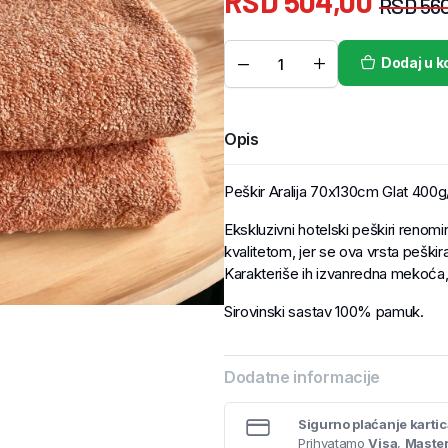
RSD
504,00
RSD
560
Dodaj u k
Opis
Peškir Aralija 70x130cm Glat 400
Ekskluzivni hotelski peškiri renomi
kvalitetom, jer se ova vrsta peškir
Karakteriše ih izvanredna mekoća, v
Sirovinski sastav 100% pamuk.
Dodatne informacije
Sigurno plaćanje karti
Prihvatamo
Visa
,
Maste