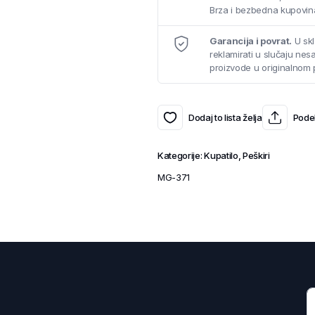
Brza i bezbedna kupovina
Garancija i povrat.
U skl
reklamirati u slučaju ne
proizvode u originalnom 
Dodaj to lista želja
Podel
Kategorije:
Kupatilo
,
Peškiri
MG-371