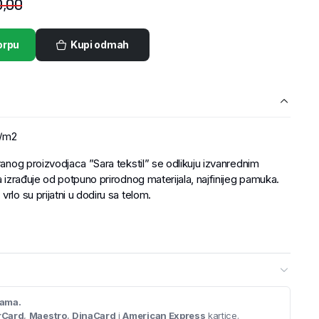
,00
orpu
Kupi odmah
g/m2
ranog proizvodjaca ”Sara tekstil” se odlikuju izvanrednim
a izrađuje od potpuno prirodnog materijala, najfinijeg pamuka.
rlo su prijatni u dodiru sa telom.
cama.
rCard
,
Maestro
,
DinaCard
i
American Express
kartice.