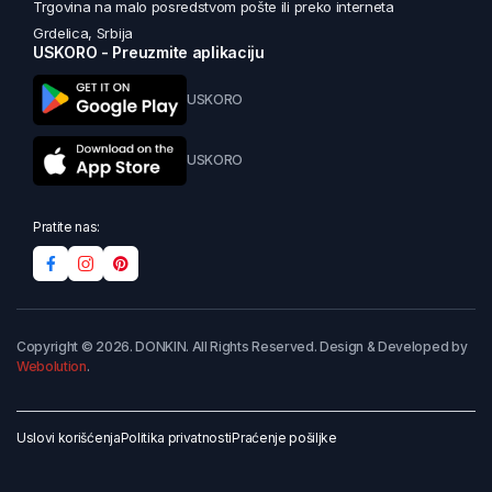
Trgovina na malo posredstvom pošte ili preko interneta
Grdelica, Srbija
USKORO - Preuzmite aplikaciju
USKORO
USKORO
Pratite nas:
Copyright © 2026. DONKIN. All Rights Reserved. Design & Developed by
Webolution
.
Uslovi korišćenja
Politika privatnosti
Praćenje pošiljke
Dodaj u korpu