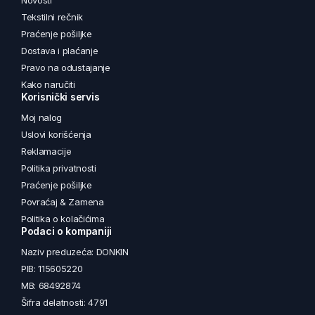
Novosti
Tekstilni rečnik
Praćenje pošiljke
Dostava i plaćanje
Pravo na odustajanje
Kako naručiti
Korisnički servis
Moj nalog
Uslovi korišćenja
Reklamacije
Politika privatnosti
Praćenje pošiljke
Povraćaj & Zamena
Politika o kolačićima
Podaci o kompaniji
Naziv preduzeća: DONKIN
PIB: 115605220
MB: 68492874
Šifra delatnosti: 4791