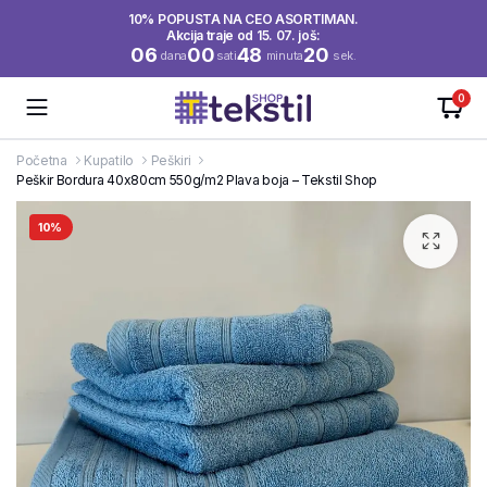
10% POPUSTA NA CEO ASORTIMAN.
Akcija traje od 15. 07. još:
06
00
48
20
dana
sati
minuta
sek.
0
Početna
Kupatilo
Peškiri
Peškir Bordura 40x80cm 550g/m2 Plava boja – Tekstil Shop
10%