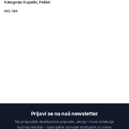
Kategorije:
Kupatilo
,
Peškiri
MG-194
Prijavi se na naš newsletter
Ne propustite ekskluzivne popuste, akcije i nove kolekcije
kućnog tekstila – specijalne ponude dostupne su samo