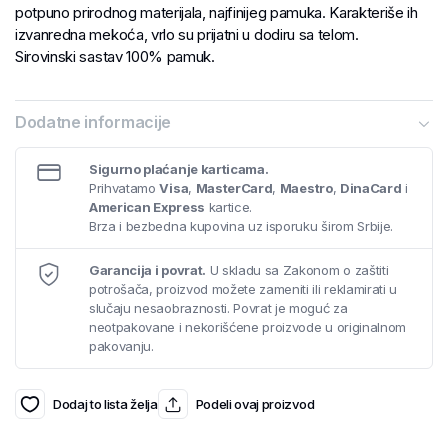
potpuno prirodnog materijala, najfinijeg pamuka. Karakteriše ih
izvanredna mekoća, vrlo su prijatni u dodiru sa telom.
Sirovinski sastav 100% pamuk.
Dodatne informacije
Sigurno plaćanje karticama.
Prihvatamo
Visa
,
MasterCard
,
Maestro
,
DinaCard
i
American Express
kartice.
Brza i bezbedna kupovina uz isporuku širom Srbije.
Garancija i povrat.
U skladu sa Zakonom o zaštiti
potrošača, proizvod možete zameniti ili reklamirati u
slučaju nesaobraznosti. Povrat je moguć za
neotpakovane i nekorišćene proizvode u originalnom
pakovanju.
Dodaj to lista želja
Podeli ovaj proizvod