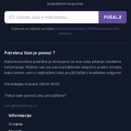
prijavljenim kupcima.
POŠALJI
Prijavom se slažete sa našim
Uslovima korišćenja i Politikom privatnosti i
kolačića.
Potrebna Vam je pomoć ?
Naša korisnička podrška je dostupna za sva vaša pitanja i dodatne
informacije. Molimo vas da nas kontaktirate isključivo putem emaila,
kako bismo vam u najkraćem roku pružili tačan i kvalitetan odgovor.
Ponedeljak-Subota: 08:00-16:00
Treba vam pomoć oko porudžbine?
info@tekstilshop.rs
Informacije
O nama