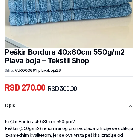
Peškir Bordura 40x80cm 550g/m2
Plava boja – Tekstil Shop
Šifra:
VLK000661-plavaboja26
RSD
270,00
RSD
300,00
Opis
Peškir Bordura 40x80cm 550g/m2
Peškiri (550g/m2) renomiranog proizvodjaca iz Indije se odlikuju
izvanrednim kvalitetom, jer se ova vrsta peškira izrađuje od