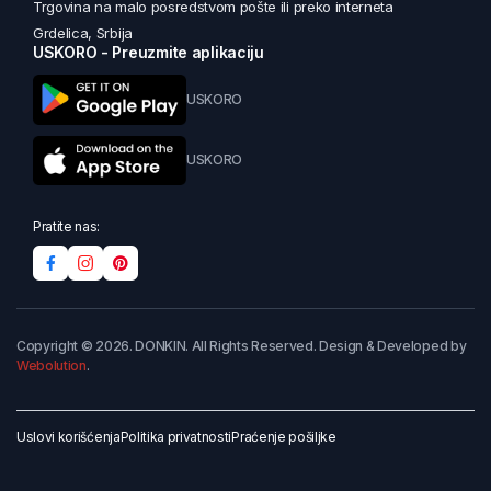
Trgovina na malo posredstvom pošte ili preko interneta
Grdelica, Srbija
USKORO - Preuzmite aplikaciju
USKORO
USKORO
Pratite nas:
Copyright © 2026. DONKIN. All Rights Reserved. Design & Developed by
Webolution
.
Uslovi korišćenja
Politika privatnosti
Praćenje pošiljke
Dodaj u korpu