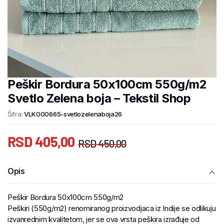
Peškir Bordura 50x100cm 550g/m2
Svetlo Zelena boja – Tekstil Shop
Šifra:
VLK000665-svetlozelenaboja26
RSD
405,00
RSD
450,00
Opis
Peškir Bordura 50x100cm 550g/m2
Peškiri (550g/m2) renomiranog proizvodjaca iz Indije se odlikuju
izvanrednim kvalitetom, jer se ova vrsta peškira izrađuje od