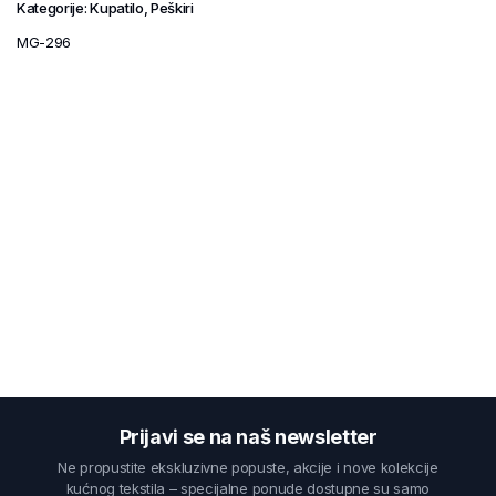
Kategorije:
Kupatilo
,
Peškiri
MG-296
Prijavi se na naš newsletter
Ne propustite ekskluzivne popuste, akcije i nove kolekcije
kućnog tekstila – specijalne ponude dostupne su samo