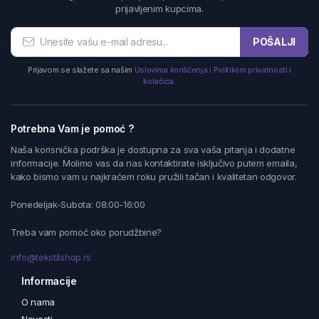
prijavljenim kupcima.
POŠALJI
Prijavom se slažete sa našim
Uslovima korišćenja i Politikom privatnosti i
kolačića.
Potrebna Vam je pomoć ?
Naša korisnička podrška je dostupna za sva vaša pitanja i dodatne
informacije. Molimo vas da nas kontaktirate isključivo putem emaila,
kako bismo vam u najkraćem roku pružili tačan i kvalitetan odgovor.
Ponedeljak-Subota: 08:00-16:00
Treba vam pomoć oko porudžbine?
info@tekstilshop.rs
Informacije
O nama