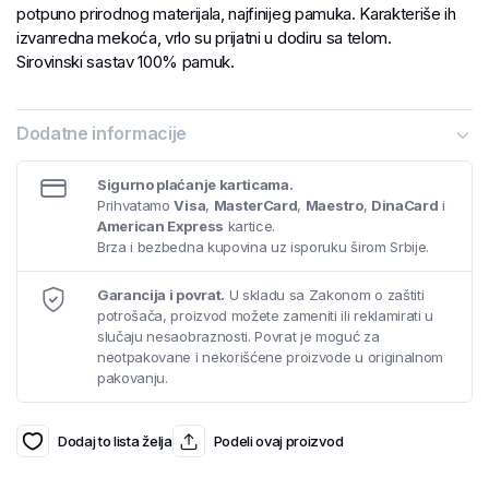
potpuno prirodnog materijala, najfinijeg pamuka. Karakteriše ih
izvanredna mekoća, vrlo su prijatni u dodiru sa telom.
Sirovinski sastav 100% pamuk.
Dodatne informacije
Sigurno plaćanje karticama.
Prihvatamo
Visa
,
MasterCard
,
Maestro
,
DinaCard
i
American Express
kartice.
Brza i bezbedna kupovina uz isporuku širom Srbije.
Garancija i povrat.
U skladu sa Zakonom o zaštiti
potrošača, proizvod možete zameniti ili reklamirati u
slučaju nesaobraznosti. Povrat je moguć za
neotpakovane i nekorišćene proizvode u originalnom
pakovanju.
Dodaj to lista želja
Podeli ovaj proizvod