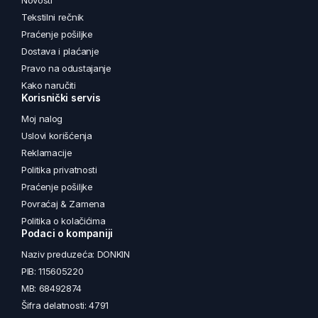
Novosti
Tekstilni rečnik
Praćenje pošiljke
Dostava i plaćanje
Pravo na odustajanje
Kako naručiti
Korisnički servis
Moj nalog
Uslovi korišćenja
Reklamacije
Politika privatnosti
Praćenje pošiljke
Povraćaj & Zamena
Politika o kolačićima
Podaci o kompaniji
Naziv preduzeća: DONKIN
PIB: 115605220
MB: 68492874
Šifra delatnosti: 4791