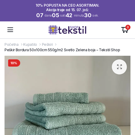
10% POPUSTA NA CEO ASORTIMAN.
Akcija traje od 15. 07. još:
07
05
42
30
dana
sati
minuta
sek.
0
Početna
Kupatilo
Peškiri
Peškir Bordura 50x100cm 550g/m2 Svetlo Zelena boja – Tekstil Shop
10%