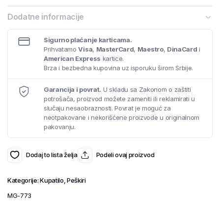
Dodatne informacije
Sigurno plaćanje karticama.
Prihvatamo
Visa
,
MasterCard
,
Maestro
,
DinaCard
i
American Express
kartice.
Brza i bezbedna kupovina uz isporuku širom Srbije.
Garancija i povrat.
U skladu sa Zakonom o zaštiti
potrošača, proizvod možete zameniti ili reklamirati u
slučaju nesaobraznosti. Povrat je moguć za
neotpakovane i nekorišćene proizvode u originalnom
pakovanju.
Dodaj to lista želja
Podeli ovaj proizvod
Kategorije:
Kupatilo
,
Peškiri
MG-773