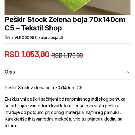
Peškir Stock Zelena boja 70x140cm
C5 – Tekstil Shop
Šifra:
VLK000953-zelenabojac5
RSD
1.053,00
RSD
1.170,00
Opis
Peškir Stock Zelena boja 70x140cm C5
Ekskluzivni peškiri sačinjeni od renomiranog indijskog pamuka
se odlikuju izvanrednim kvalitetom, jer se ova vrsta peškira
izrađuje od potpuno prirodnog materijala, najfinijeg pamuka.
Karakteriše ih izvanredna mekoća, vrlo su prijatni u dodiru sa
telom.