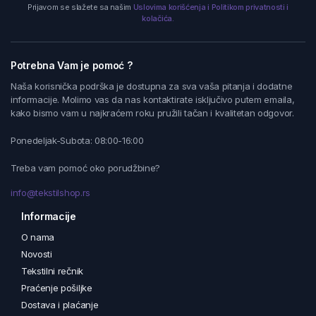
Prijavom se slažete sa našim
Uslovima korišćenja i Politikom privatnosti i
kolačića.
Potrebna Vam je pomoć ?
Naša korisnička podrška je dostupna za sva vaša pitanja i dodatne
informacije. Molimo vas da nas kontaktirate isključivo putem emaila,
kako bismo vam u najkraćem roku pružili tačan i kvalitetan odgovor.
Ponedeljak-Subota: 08:00-16:00
Treba vam pomoć oko porudžbine?
info@tekstilshop.rs
Informacije
O nama
Novosti
Tekstilni rečnik
Praćenje pošiljke
Dostava i plaćanje