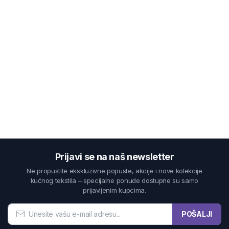
Prijavi se na naš newsletter
Ne propustite ekskluzivne popuste, akcije i nove kolekcije
kućnog tekstila – specijalne ponude dostupne su samo
prijavljenim kupcima.
POŠALJI