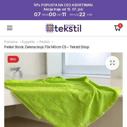
10% POPUSTA NA CEO ASORTIMAN.
Akcija traje od 15. 07. još:
07
00
11
21
dana
sati
minuta
sek.
0
Početna
Kupatilo
Peškiri
Peškir Stock Zelena boja 70x140cm C5 – Tekstil Shop
10%