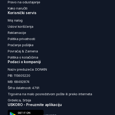
Pravo na odustajanje
Kako naručiti
Korisnički servis
Moj nalog
Uslovi korišćenja
Reklamacije
Politika privatnosti
Praćenje pošiljke
Povraćaj & Zamena
Politika o kolačićima
Podaci o kompaniji
Naziv preduzeća: DONKIN
PIB: 115605220
MB: 68492874
Šifra delatnosti: 4791
Trgovina na malo posredstvom pošte ili preko interneta
Grdelica, Srbija
USKORO - Preuzmite aplikaciju