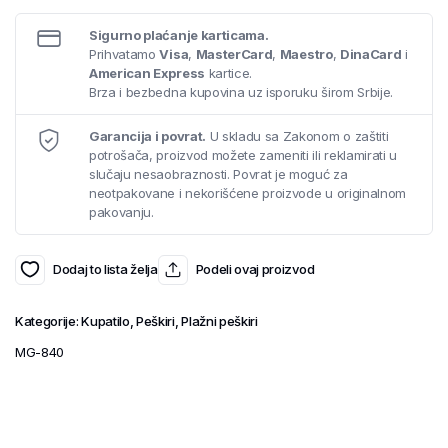
Sigurno plaćanje karticama.
Prihvatamo
Visa
,
MasterCard
,
Maestro
,
DinaCard
i
American Express
kartice.
Brza i bezbedna kupovina uz isporuku širom Srbije.
Garancija i povrat.
U skladu sa Zakonom o zaštiti
potrošača, proizvod možete zameniti ili reklamirati u
slučaju nesaobraznosti. Povrat je moguć za
neotpakovane i nekorišćene proizvode u originalnom
pakovanju.
Dodaj to lista želja
Podeli ovaj proizvod
Kategorije:
Kupatilo
,
Peškiri
,
Plažni peškiri
MG-840