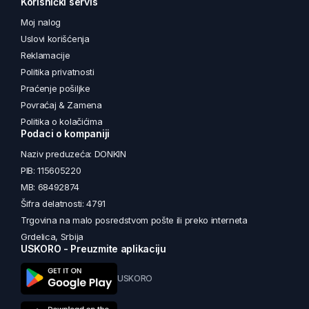
Korisnički servis
Moj nalog
Uslovi korišćenja
Reklamacije
Politika privatnosti
Praćenje pošiljke
Povraćaj & Zamena
Politika o kolačićima
Podaci o kompaniji
Naziv preduzeća: DONKIN
PIB: 115605220
MB: 68492874
Šifra delatnosti: 4791
Trgovina na malo posredstvom pošte ili preko interneta
Grdelica, Srbija
USKORO - Preuzmite aplikaciju
USKORO