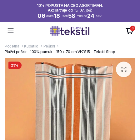
10% POPUSTA NA CEO ASORTIMAN.
Akcija traje od 15. 07. još:
06
18
58
23
dana
sati
minuta
sek.
0
Početna
Kupatilo
Peškiri
Plažni peškir – 100% pamuk – 150 x 70 cm VIK’S15 – Tekstil Shop
23%