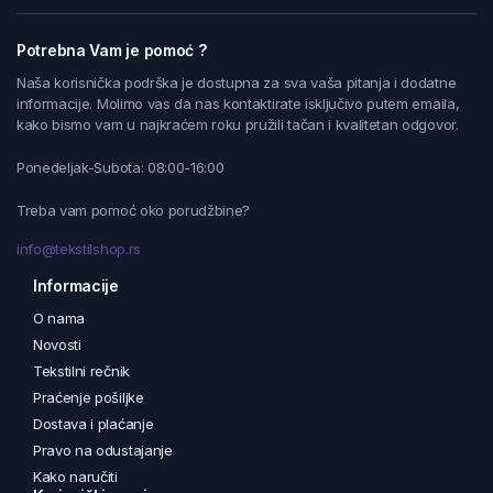
Potrebna Vam je pomoć ?
Naša korisnička podrška je dostupna za sva vaša pitanja i dodatne
informacije. Molimo vas da nas kontaktirate isključivo putem emaila,
kako bismo vam u najkraćem roku pružili tačan i kvalitetan odgovor.
Ponedeljak-Subota: 08:00-16:00
Treba vam pomoć oko porudžbine?
info@tekstilshop.rs
Informacije
O nama
Novosti
Tekstilni rečnik
Praćenje pošiljke
Dostava i plaćanje
Pravo na odustajanje
Kako naručiti