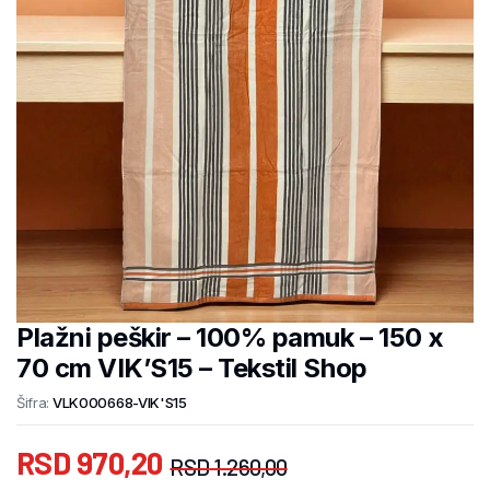
Plažni peškir – 100% pamuk – 150 x
70 cm VIK’S15 – Tekstil Shop
Šifra:
VLK000668-VIK'S15
RSD
970,20
RSD
1.260,00