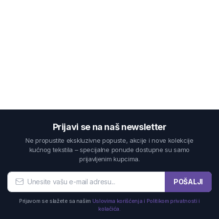
Prijavi se na naš newsletter
Ne propustite ekskluzivne popuste, akcije i nove kolekcije
kućnog tekstila – specijalne ponude dostupne su samo
prijavljenim kupcima.
POŠALJI
Prijavom se slažete sa našim
Uslovima korišćenja i Politikom privatnosti i
kolačića.