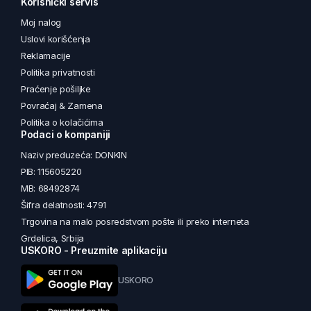
Korisnički servis
Moj nalog
Uslovi korišćenja
Reklamacije
Politika privatnosti
Praćenje pošiljke
Povraćaj & Zamena
Politika o kolačićima
Podaci o kompaniji
Naziv preduzeća: DONKIN
PIB: 115605220
MB: 68492874
Šifra delatnosti: 4791
Trgovina na malo posredstvom pošte ili preko interneta
Grdelica, Srbija
USKORO - Preuzmite aplikaciju
USKORO