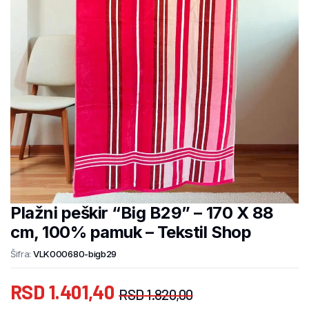
Plažni peškir “Big B29” – 170 X 88
cm, 100% pamuk – Tekstil Shop
Šifra:
VLK000680-bigb29
RSD
1.401,40
RSD
1.820,00