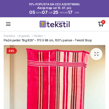
10% POPUSTA NA CEO ASORTIMAN.
Akcija traje od 15. 07. još:
05
07
25
17
dana
sati
minuta
sek.
0
Početna
Kupatilo
Peškiri
Plažni peškir “Big B29” – 170 X 88 cm, 100% pamuk – Tekstil Shop
23%