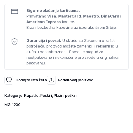
Sigurno plaćanje karticama.
Prihvatamo
Visa
,
MasterCard
,
Maestro
,
DinaCard
i
American Express
kartice.
Brza i bezbedna kupovina uz isporuku širom Srbije.
Garancija i povrat.
U skladu sa Zakonom o zaštiti
potrošača, proizvod možete zameniti ili reklamirati u
slučaju nesaobraznosti. Povrat je moguć za
neotpakovane i nekorišćene proizvode u originalnom
pakovanju.
Dodaj to lista želja
Podeli ovaj proizvod
Kategorije:
Kupatilo
,
Peškiri
,
Plažni peškiri
MG-1200