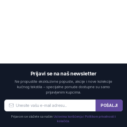
Prijavi se na naš newsletter
Ne propustite ekskluzivne popuste, akcije i nove kolekcije
kućnog tekstila – specijalne ponude dostupne su samo
prijavljenim kupcima.
POŠALJI
Prijavom se slažete sa našim
Uslovima korišćenja i Politikom privatnosti i
kolačića.