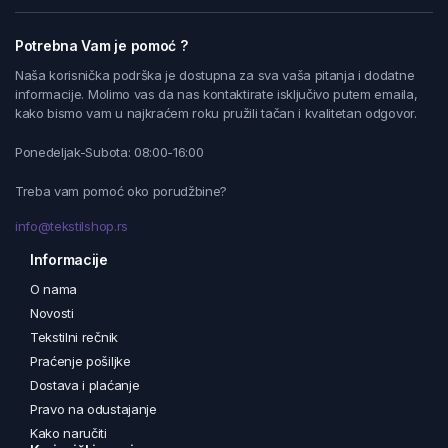
Potrebna Vam je pomoć ?
Naša korisnička podrška je dostupna za sva vaša pitanja i dodatne
informacije. Molimo vas da nas kontaktirate isključivo putem emaila,
kako bismo vam u najkraćem roku pružili tačan i kvalitetan odgovor.
Ponedeljak-Subota: 08:00-16:00
Treba vam pomoć oko porudžbine?
info@tekstilshop.rs
Informacije
O nama
Novosti
Tekstilni rečnik
Praćenje pošiljke
Dostava i plaćanje
Pravo na odustajanje
Kako naručiti