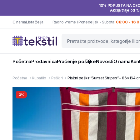
10% POPUSTA NA CE
Akcija traje od 15
O nama
Lista želja
Radno vreme I Ponedeljak - Subota:
08:00 - 16:0
Početna
Prodavnica
Praćenje pošiljke
Novosti
O nama
Kon
Početna
Kupatilo
Peškiri
Plažni peškir “Sunset Stripes” – 86×164 
3%