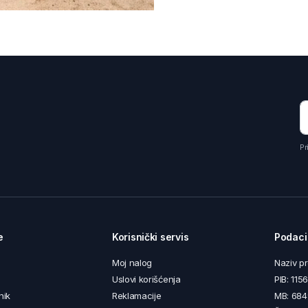
Pr
e
Korisnički servis
Podaci
Moj nalog
Naziv p
Uslovi korišćenja
PIB: 11
nik
Reklamacije
MB: 68