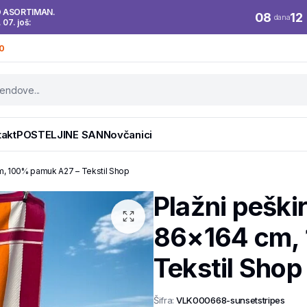
O ASORTIMAN.
08
12
dana
. 07. još:
0
takt
POSTELJINE SAN
Novčanici
cm, 100% pamuk A27 – Tekstil Shop
Plažni peški
86×164 cm,
Tekstil Shop
Šifra:
VLK000668-sunsetstripes