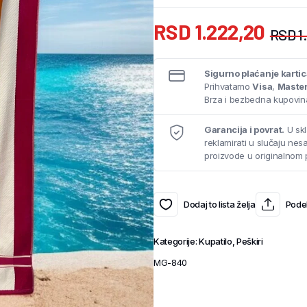
RSD
1.222,20
RSD
1
Sigurno plaćanje karti
Prihvatamo
Visa
,
Maste
Brza i bezbedna kupovina
Garancija i povrat.
U skl
reklamirati u slučaju ne
proizvode u originalnom 
Dodaj to lista želja
Podel
Kategorije:
Kupatilo
,
Peškiri
MG-840