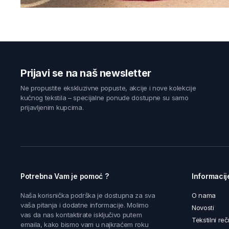
Prijavi se na naš newsletter
Ne propustite ekskluzivne popuste, akcije i nove kolekcije
kućnog tekstila – specijalne ponude dostupne su samo
prijavljenim kupcima.
Potrebna Vam je pomoć ?
Informacij
Naša korisnička podrška je dostupna za sva
O nama
vaša pitanja i dodatne informacije. Molimo
Novosti
vas da nas kontaktirate isključivo putem
Tekstilni reč
emaila, kako bismo vam u najkraćem roku