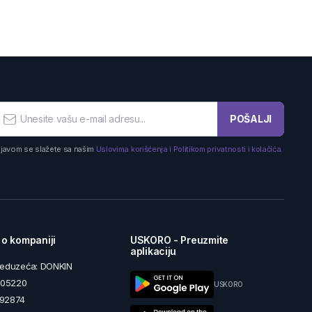
POŠALJI
ijavom se slažete sa našim
Uslovima korišćenja i Politikom privatnosti i kolačića.
 o kompaniji
USKORO - Preuzmite
aplikaciju
reduzeća: DONKIN
5605220
USKORO
492874