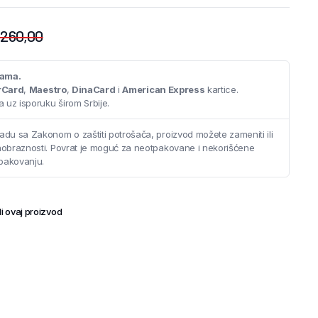
.260,00
cama.
rCard
,
Maestro
,
DinaCard
i
American Express
kartice.
 uz isporuku širom Srbije.
adu sa Zakonom o zaštiti potrošača, proizvod možete zameniti ili
saobraznosti. Povrat je moguć za neotpakovane i nekorišćene
pakovanju.
i ovaj proizvod