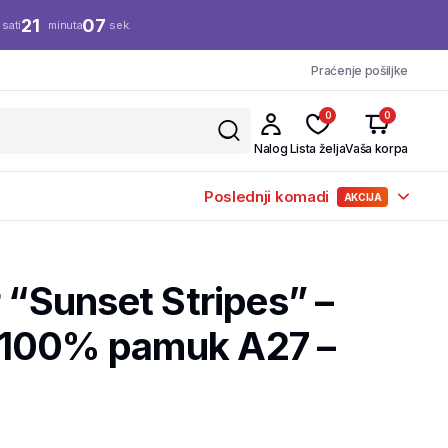
21
07
sati
minuta
sek.
Praćenje pošiljke
0
0
Nalog
Lista želja
Vaša korpa
Poslednji komadi
AKCIJA
r “Sunset Stripes” –
 100% pamuk A27 –