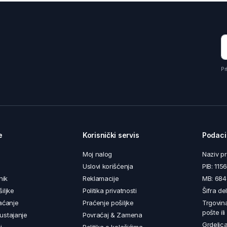
Pr
e
Korisnički servis
Podaci
Moj nalog
Naziv p
Uslovi korišćenja
PIB: 11
nik
Reklamacije
MB: 68
iljke
Politika privatnosti
Šifra de
aćanje
Praćenje pošiljke
Trgovin
pošte il
ustajanje
Povraćaj & Zamena
Grdelica