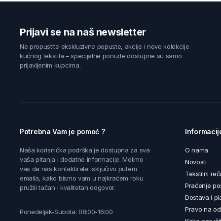
Prijavi se na naš newsletter
Ne propustite ekskluzivne popuste, akcije i nove kolekcije
kućnog tekstila – specijalne ponude dostupne su samo
prijavljenim kupcima.
Potrebna Vam je pomoć ?
Informacij
Naša korisnička podrška je dostupna za sva
O nama
vaša pitanja i dodatne informacije. Molimo
Novosti
vas da nas kontaktirate isključivo putem
Tekstilni reč
emaila, kako bismo vam u najkraćem roku
Praćenje poš
pružili tačan i kvalitetan odgovor.
Dostava i pl
Pravo na od
Ponedeljak-Subota: 08:00-16:00