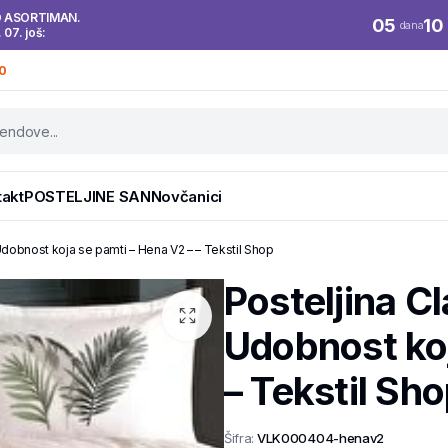
O ASORTIMAN.
05
10
dana
. 07. još:
0
takt
POSTELJINE SAN
Novčanici
dobnost koja se pamti – Hena V2 – – Tekstil Shop
Posteljina 
Udobnost koj
– Tekstil Sh
Šifra:
VLK000404-henav2