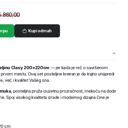
.860,00
orpu
Kupi odmah
eljinu Clasy 200×220cm
— jer kada je reč o savršenom
rvom mestu. Ovaj set posteljine kreiran je da trajno unapredi
 već i kvalitet Vašeg sna.
amuka
, posteljina pruža izuzetnu prozračnost, mekoću na dodir
e. Spoj visokog kvaliteta izrade i modernog dizajna čine je
20 cm