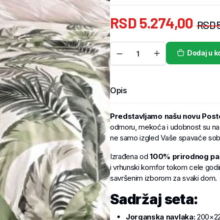
RSD
5.274,00
RSD
5
Dodaj u k
Opis
Predstavljamo našu novu Post
odmoru, mekoća i udobnost su na p
ne samo izgled Vaše spavaće sobe,
Izrađena od
100% prirodnog p
i vrhunski komfor tokom cele godin
savršenim izborom za svaki dom.
Sadržaj seta:
Jorganska navlaka:
200×2