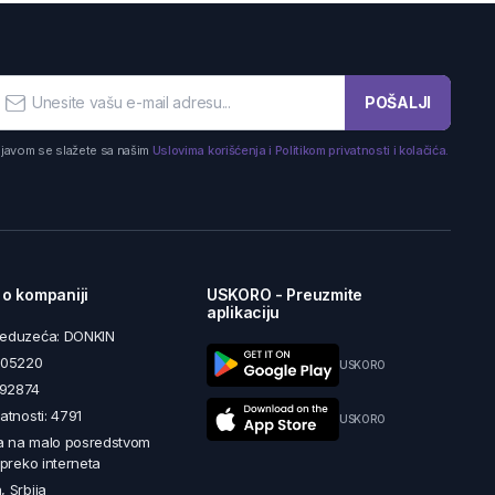
POŠALJI
ijavom se slažete sa našim
Uslovima korišćenja i Politikom privatnosti i kolačića.
 o kompaniji
USKORO - Preuzmite
aplikaciju
reduzeća: DONKIN
5605220
USKORO
492874
latnosti: 4791
USKORO
a na malo posredstvom
i preko interneta
, Srbija