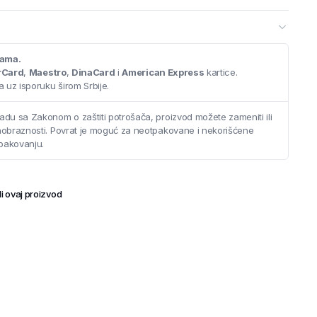
cama.
rCard
,
Maestro
,
DinaCard
i
American Express
kartice.
ete.
 uz isporuku širom Srbije.
til.
adu sa Zakonom o zaštiti potrošača, proizvod možete zameniti ili
saobraznosti. Povrat je moguć za neotpakovane i nekorišćene
pakovanju.
i ovaj proizvod