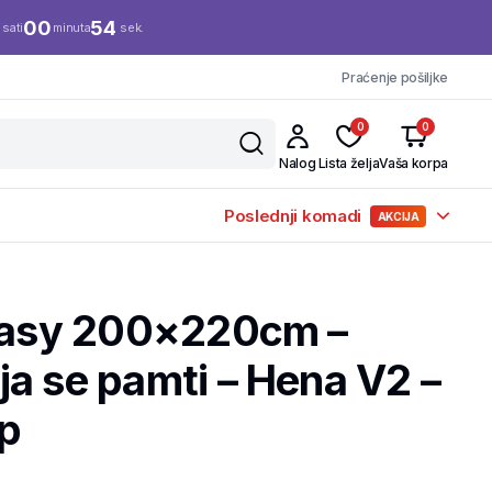
00
53
sati
minuta
sek.
Praćenje pošiljke
0
0
Nalog
Lista želja
Vaša korpa
Poslednji komadi
AKCIJA
Clasy 200×220cm –
a se pamti – Hena V2 –
op