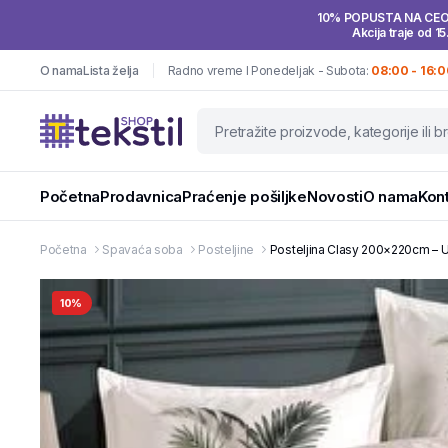
10% POPUSTA NA CE
Akcija traje od 15
O nama
Lista želja
Radno vreme I Ponedeljak - Subota:
08:00 - 16:0
Početna
Prodavnica
Praćenje pošiljke
Novosti
O nama
Kon
Početna
Spavaća soba
Posteljine
Posteljina Clasy 200×220cm – U
10%