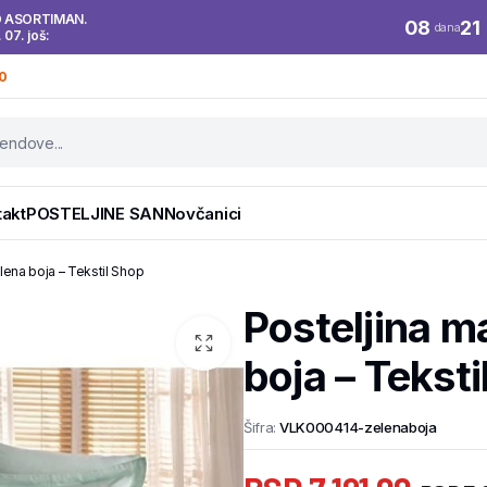
O ASORTIMAN.
08
21
dana
. 07. još:
0
takt
POSTELJINE SAN
Novčanici
lena boja – Tekstil Shop
Posteljina m
boja – Tekst
Šifra:
VLK000414-zelenaboja