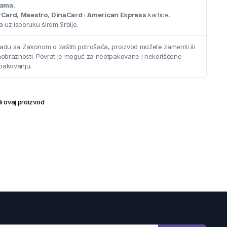
cama.
rCard
,
Maestro
,
DinaCard
i
American Express
kartice.
 uz isporuku širom Srbije.
adu sa Zakonom o zaštiti potrošača, proizvod možete zameniti ili
saobraznosti. Povrat je moguć za neotpakovane i nekorišćene
pakovanju.
i ovaj proizvod