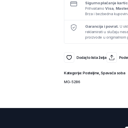
Sigurno plaćanje karti
Prihvatamo
Visa
,
Maste
Brza i bezbedna kupovina
Garancija i povrat.
U skl
reklamirati u slučaju ne
proizvode u originalnom 
Dodaj to lista želja
Podel
Kategorije:
Posteljine
,
Spavaća soba
MG-5286