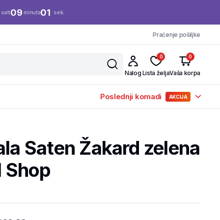
09
01
sati
minuta
sek.
Praćenje pošiljke
0
0
Nalog
Lista želja
Vaša korpa
Poslednji komadi
AKCIJA
ala Saten Žakard zelena
il Shop