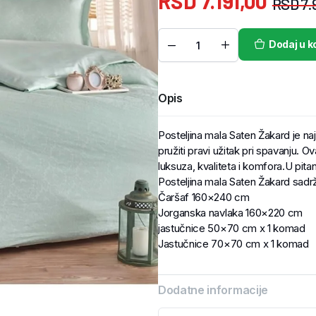
RSD
7.191,00
RSD
7.
Dodaj u k
Opis
Posteljina mala Saten Žakard je n
pružiti pravi užitak pri spavanju. O
luksuza, kvaliteta i komfora.U pita
Posteljina mala Saten Žakard sadrž
Čaršaf 160×240 cm
Jorganska navlaka 160×220 cm
jastučnice 50×70 cm x 1 komad
Jastučnice 70×70 cm x 1 komad
Dodatne informacije