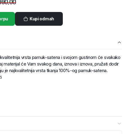
990,00
orpu
Kupi odmah
ajkvalitetnija vrsta pamuk-satena i svojom gustinom će svakako
vaj materijal će Vam svakog dana, iznova i iznova, pružati dodir
nju je najkvalitetnija vrsta tkanja 100%-og pamuk-satena.
i