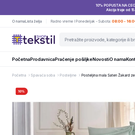
10% POPUSTA NA CE
Akcija traje od 15
O nama
Lista želja
Radno vreme I Ponedeljak - Subota:
08:00 - 16:0
Početna
Prodavnica
Praćenje pošiljke
Novosti
O nama
Kon
Početna
Spavaća soba
Posteljine
Posteljina mala Saten Žakard ze
10%