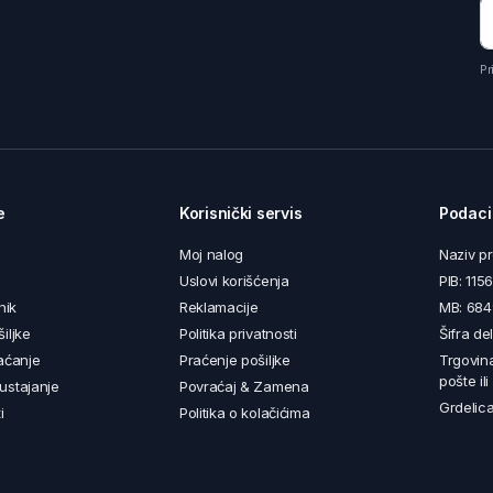
Pr
e
Korisnički servis
Podaci
Moj nalog
Naziv p
Uslovi korišćenja
PIB: 11
nik
Reklamacije
MB: 68
iljke
Politika privatnosti
Šifra de
aćanje
Praćenje pošiljke
Trgovin
pošte il
ustajanje
Povraćaj & Zamena
Grdelica
i
Politika o kolačićima