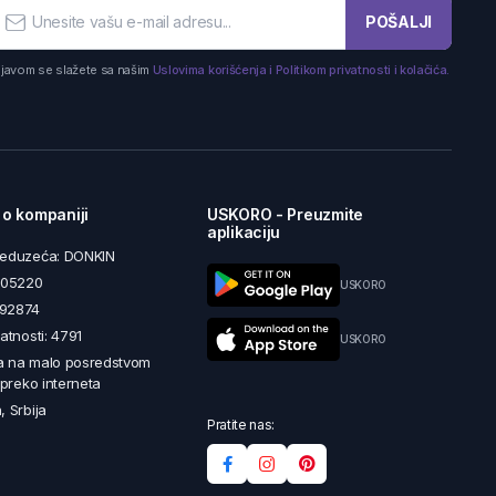
POŠALJI
ijavom se slažete sa našim
Uslovima korišćenja i Politikom privatnosti i kolačića.
 o kompaniji
USKORO - Preuzmite
aplikaciju
reduzeća: DONKIN
5605220
USKORO
492874
latnosti: 4791
USKORO
a na malo posredstvom
i preko interneta
, Srbija
Pratite nas: