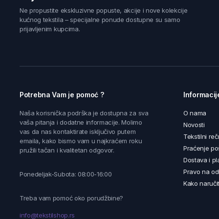
Ne propustite ekskluzivne popuste, akcije i nove kolekcije
kućnog tekstila – specijalne ponude dostupne su samo
prijavljenim kupcima.
Potrebna Vam je pomoć ?
Informacij
Naša korisnička podrška je dostupna za sva
O nama
vaša pitanja i dodatne informacije. Molimo
Novosti
vas da nas kontaktirate isključivo putem
Tekstilni reč
emaila, kako bismo vam u najkraćem roku
Praćenje poš
pružili tačan i kvalitetan odgovor.
Dostava i pl
Pravo na od
Ponedeljak-Subota: 08:00-16:00
Kako naručit
Treba vam pomoć oko porudžbine?
info@tekstilshop.rs