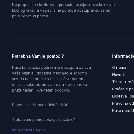
Ne propustite ekskluzivne popuste, akcije i nove kolekcije
kućnog tekstila – specijalne ponude dostupne su samo
prijavljenim kupcima.
Potrebna Vam je pomoć ?
Informacij
Naša korisnička podrška je dostupna za sva
O nama
vaša pitanja i dodatne informacije. Molimo
Novosti
vas da nas kontaktirate isključivo putem
Tekstilni reč
emaila, kako bismo vam u najkraćem roku
Praćenje poš
pružili tačan i kvalitetan odgovor.
Dostava i pl
Pravo na od
Ponedeljak-Subota: 08:00-16:00
Kako naručit
Treba vam pomoć oko porudžbine?
info@tekstilshop.rs