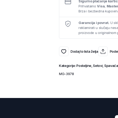
Sigurno plaćanje karti
Prihvatamo
Visa
,
Maste
Brza i bezbedna kupovina
Garancija i povrat.
U skl
reklamirati u slučaju ne
proizvode u originalnom 
Dodaj to lista želja
Podel
Kategorije:
Posteljine
,
Setovi
,
Spavaća
MG-3978