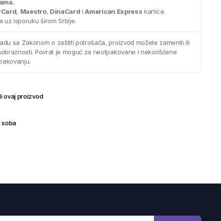
cama.
rCard
,
Maestro
,
DinaCard
i
American Express
kartice.
 uz isporuku širom Srbije.
adu sa Zakonom o zaštiti potrošača, proizvod možete zameniti ili
saobraznosti. Povrat je moguć za neotpakovane i nekorišćene
pakovanju.
i ovaj proizvod
 soba