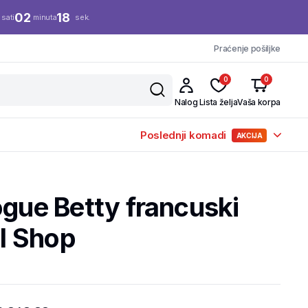
02
17
sati
minuta
sek.
Praćenje pošiljke
0
0
Nalog
Lista želja
Vaša korpa
Poslednji komadi
AKCIJA
ogue Betty francuski
il Shop