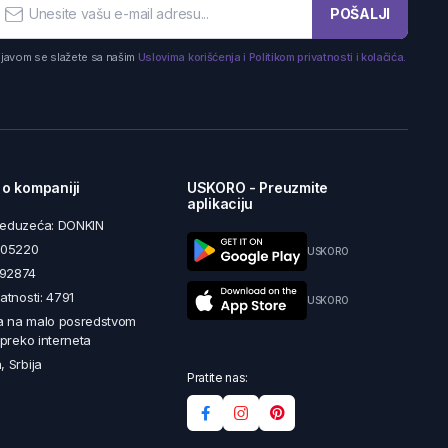
POŠALJI
ijavom se slažete sa našim
Uslovima korišćenja i Politikom privatnosti i kolačića.
 o kompaniji
USKORO - Preuzmite
aplikaciju
reduzeća: DONKIN
5605220
USKORO
492874
latnosti: 4791
USKORO
a na malo posredstvom
i preko interneta
, Srbija
Pratite nas: