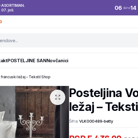
O ASORTIMAN.
06
14
dana
. 07. još:
0
takt
POSTELJINE SAN
Novčanici
francuski ležaj – Tekstil Shop
Posteljina V
ležaj – Tekst
Šifra:
VLK000489-betty