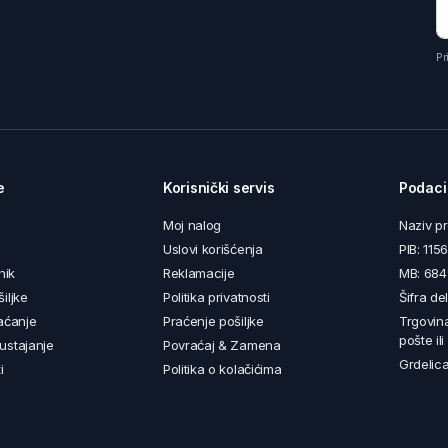
Pr
e
Korisnički servis
Podaci
Moj nalog
Naziv p
Uslovi korišćenja
PIB: 11
nik
Reklamacije
MB: 68
iljke
Politika privatnosti
Šifra de
aćanje
Praćenje pošiljke
Trgovin
pošte il
ustajanje
Povraćaj & Zamena
Grdelica
i
Politika o kolačićima