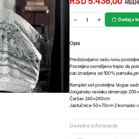
RSD
5.436,00
RSD
Dodaj u k
Opis
Predstavljamo našu novu postelji
Posteljina osmišljena trajno da p
san.Izradjena od 100% pamuka,prir
Komplet set posteljina Vogue sadr
Jorgansku navlaku dimenzije 20
Čaršav 240×260cm
Jastučnice 50×70cm 2 komada i d
Dodatne informacije