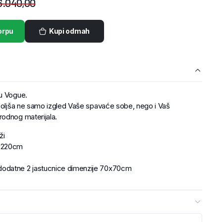
6.040,00
orpu
Kupi odmah
nu Vogue.
oboljša ne samo izgled Vaše spavaće sobe, nego i Vaš
odnog materijala.
ži
0×220cm
odatne 2 jastucnice dimenzije 70x70cm