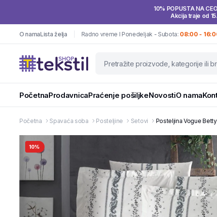
10% POPUSTA NA CE
Akcija traje od 15
O nama
Lista želja
Radno vreme I Ponedeljak - Subota:
08:00 - 16:0
Početna
Prodavnica
Praćenje pošiljke
Novosti
O nama
Kon
Početna
Spavaća soba
Posteljine
Setovi
Posteljina Vogue Betty 
10%