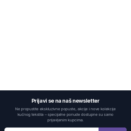
Prijavi se na naš newsletter
Ne propustite ekskluzivne popuste, akcije i nove kolekcije
kućnog tekstila – specijalne ponude dostupne su samo
prijavljenim kupcima.