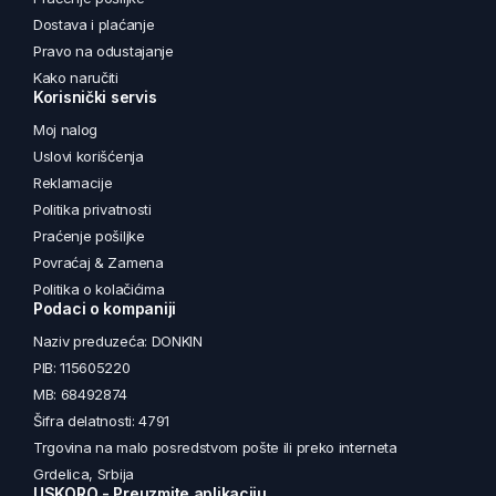
Dostava i plaćanje
Pravo na odustajanje
Kako naručiti
Korisnički servis
Moj nalog
Uslovi korišćenja
Reklamacije
Politika privatnosti
Praćenje pošiljke
Povraćaj & Zamena
Politika o kolačićima
Podaci o kompaniji
Naziv preduzeća: DONKIN
PIB: 115605220
MB: 68492874
Šifra delatnosti: 4791
Trgovina na malo posredstvom pošte ili preko interneta
Grdelica, Srbija
USKORO - Preuzmite aplikaciju