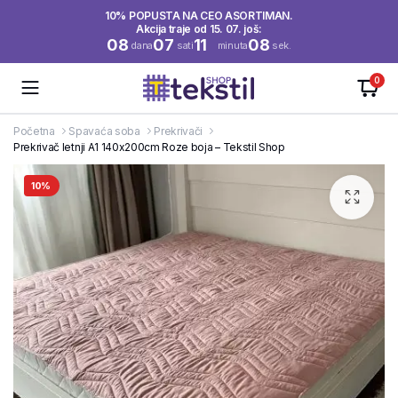
10% POPUSTA NA CEO ASORTIMAN.
Akcija traje od 15. 07. još:
08
07
11
07
dana
sati
minuta
sek.
0
Početna
Spavaća soba
Prekrivači
Prekrivač letnji A1 140x200cm Roze boja – Tekstil Shop
10%