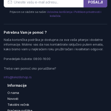
POŠALJI
Prijavom se slažete sa našim
Uslovima korišćenja i Politikom privatnosti i
kolačića.
Potrebna Vam je pomoć ?
Naša korisnička podrška je dostupna za sva vaša pitanja i dodatne
informacije. Molimo vas da nas kontaktirate isključivo putem emaila,
kako bismo vam u najkraćem roku pružili tačan i kvalitetan odgovor.
Ponedeljak-Subota: 08:00-16:00
Treba vam pomoć oko porudžbine?
info@tekstilshop.rs
Informacije
O nama
Novosti
Tekstilni rečnik
Praćenje pošiljke