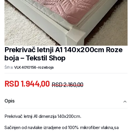
Prekrivač letnji A1 140x200cm Roze
boja – Tekstil Shop
Šifra:
VLK4010156-rozeboja
RSD
1.944,00
RSD
2.160,00
Opis
Prekrivač letnji A1 dimenzija 140x200cm.
Sačinjen od navlake izradjene od 100% mikrofiber vlakna,sa