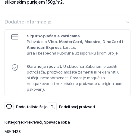
silikonskim punjejem 150g/m2.
Dodatne informacije
Sigurno plaćanje karticama.
Prihvatamo
Visa
,
MasterCard
,
Maestro
,
DinaCard
i
American Express
kartice.
Brza i bezbedna kupovina uz isporuku širom Srbije.
Garancija i povrat.
U skladu sa Zakonom o zaštiti
potrošača, proizvod možete zameniti ili reklamirati u
slučaju nesaobraznosti. Povrat je moguć za
neotpakovane i nekorišćene proizvode u originalnom
pakovanju.
Dodaj to lista želja
Podeli ovaj proizvod
Kategorije:
Prekrivači
,
Spavaća soba
MG-1428