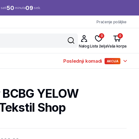
50
09
sati
minuta
sek.
Praćenje pošiljke
0
0
Nalog
Lista želja
Vaša korpa
Poslednji komadi
AKCIJA
ir BCBG YELOW
Tekstil Shop