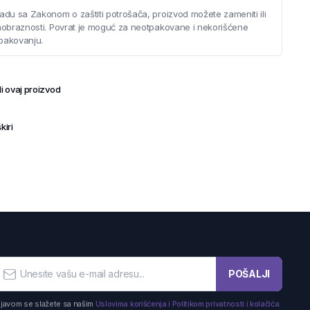
adu sa Zakonom o zaštiti potrošača, proizvod možete zameniti ili
saobraznosti. Povrat je moguć za neotpakovane i nekorišćene
pakovanju.
i ovaj proizvod
kiri
POŠALJI
ijavom se slažete sa našim
Uslovima korišćenja i Politikom privatnosti i kolačića.