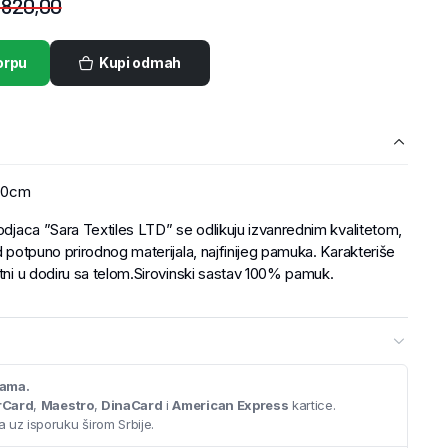
.820,00
orpu
Kupi odmah
70cm
vodjaca ”Sara Textiles LTD” se odlikuju izvanrednim kvalitetom,
d potpuno prirodnog materijala, najfinijeg pamuka. Karakteriše
atni u dodiru sa telom.Sirovinski sastav 100% pamuk.
cama.
rCard
,
Maestro
,
DinaCard
i
American Express
kartice.
 uz isporuku širom Srbije.