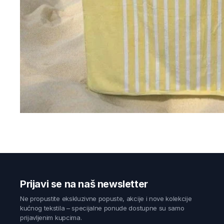
Prijavi se na naš newsletter
Ne propustite ekskluzivne popuste, akcije i nove kolekcije
kućnog tekstila – specijalne ponude dostupne su samo
prijavljenim kupcima.