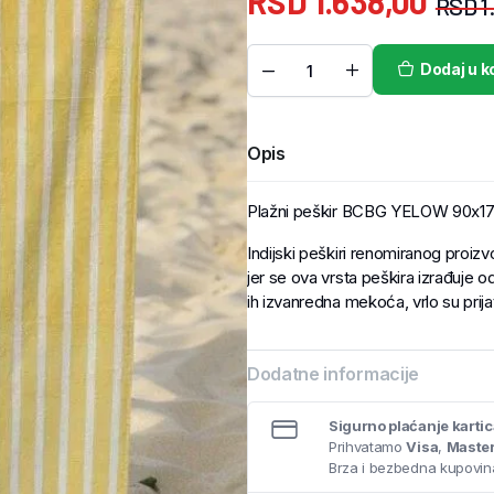
RSD
1.638,00
RSD
1
Dodaj u k
Opis
Plažni peškir BCBG YELOW 90x1
Indijski peškiri renomiranog proiz
jer se ova vrsta peškira izrađuje o
ih izvanredna mekoća, vrlo su prij
Dodatne informacije
Sigurno plaćanje karti
Prihvatamo
Visa
,
Maste
Brza i bezbedna kupovina