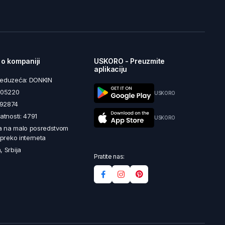
 o kompaniji
USKORO - Preuzmite
aplikaciju
reduzeća: DONKIN
5605220
USKORO
492874
latnosti: 4791
USKORO
a na malo posredstvom
i preko interneta
, Srbija
Pratite nas: