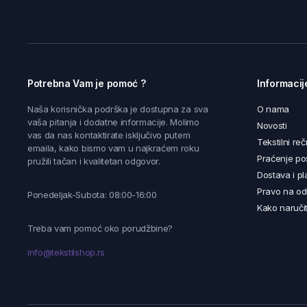
Potrebna Vam je pomoć ?
Informacij
Naša korisnička podrška je dostupna za sva
O nama
vaša pitanja i dodatne informacije. Molimo
Novosti
vas da nas kontaktirate isključivo putem
Tekstilni reč
emaila, kako bismo vam u najkraćem roku
Praćenje poš
pružili tačan i kvalitetan odgovor.
Dostava i pl
Pravo na od
Ponedeljak-Subota: 08:00-16:00
Kako naručit
Treba vam pomoć oko porudžbine?
info@tekstilshop.rs