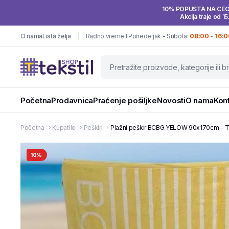
10% POPUSTA NA CE
Akcija traje od 15
O nama
Lista želja
Radno vreme I Ponedeljak - Subota:
08:00 - 16:0
Početna
Prodavnica
Praćenje pošiljke
Novosti
O nama
Kon
Početna
Kupatilo
Peškiri
Plažni peškir BCBG YELOW 90x170cm – T
10%