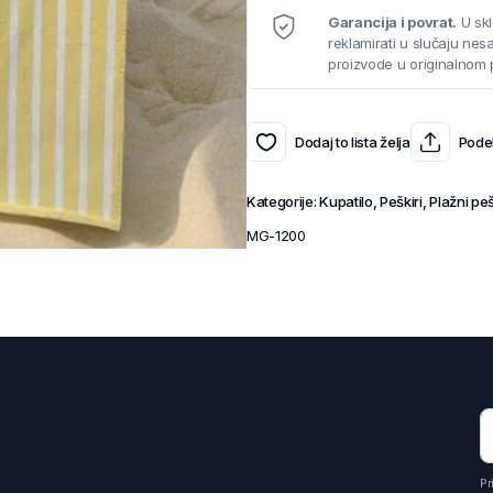
Garancija i povrat.
U skl
reklamirati u slučaju ne
proizvode u originalnom 
Dodaj to lista želja
Podel
Kategorije:
Kupatilo
,
Peškiri
,
Plažni peš
MG-1200
Pr