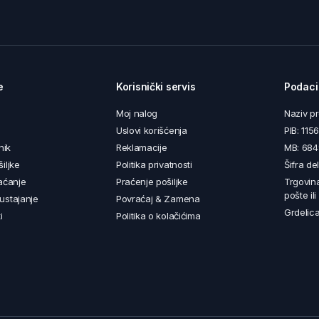
e
Korisnički servis
Podaci
Moj nalog
Naziv p
Uslovi korišćenja
PIB: 11
nik
Reklamacije
MB: 68
iljke
Politika privatnosti
Šifra de
aćanje
Praćenje pošiljke
Trgovin
pošte il
ustajanje
Povraćaj & Zamena
Grdelica
i
Politika o kolačićima