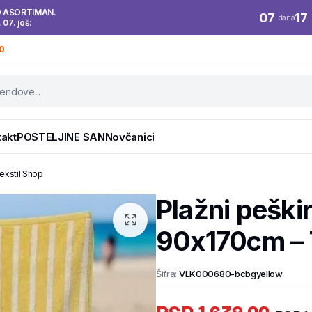
O ASORTIMAN.
07
17
dana
. 07. još:
0
takt
POSTELJINE SAN
Novčanici
ekstil Shop
Plažni pešk
90x170cm – 
Šifra:
VLK000680-bcbgyellow