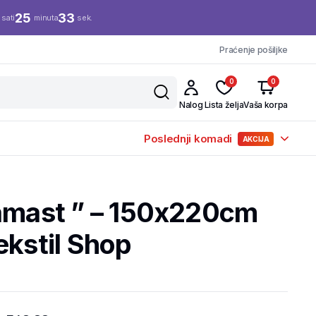
25
32
sati
minuta
sek.
Praćenje pošiljke
0
0
Nalog
Lista želja
Vaša korpa
Poslednji komadi
AKCIJA
Damast ” – 150x220cm
ekstil Shop