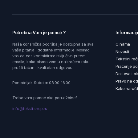
Potrebna Vam je pomoć ?
Informacij
Naša korisnička podrška je dostupna za sva
O nama
vaša pitanja i dodatne informacije. Molimo
Novosti
vas da nas kontaktirate isključivo putem
Tekstilni reč
emaila, kako bismo vam u najkraćem roku
Praćenje poš
pružili tačan i kvalitetan odgovor.
Dostava i pl
Pravo na od
Ponedeljak-Subota: 08:00-16:00
Kako naručit
Treba vam pomoć oko porudžbine?
info@tekstilshop.rs