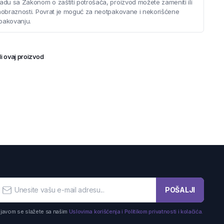
adu sa Zakonom o zaštiti potrošača, proizvod možete zameniti ili
saobraznosti. Povrat je moguć za neotpakovane i nekorišćene
pakovanju.
i ovaj proizvod
POŠALJI
ijavom se slažete sa našim
Uslovima korišćenja i Politikom privatnosti i kolačića.