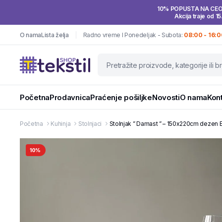
10% POPUSTA NA CE
Akcija traje od 15
O nama
Lista želja
Radno vreme I Ponedeljak - Subota:
08:00 - 16:0
Početna
Prodavnica
Praćenje pošiljke
Novosti
O nama
Kon
Početna
Kuhinja
Stolnjaci
Stolnjak ” Damast ” – 150x220cm dezen E
10%