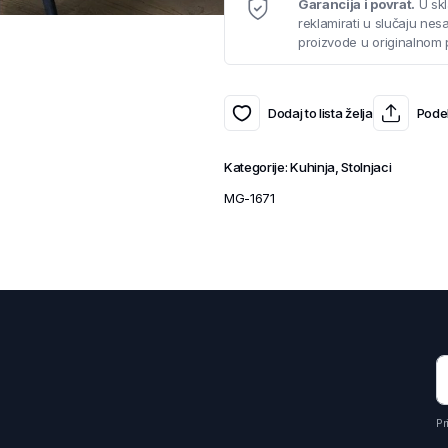
Garancija i povrat.
U skl
reklamirati u slučaju ne
proizvode u originalnom 
Dodaj to lista želja
Podel
Kategorije:
Kuhinja
,
Stolnjaci
MG-1671
Pr