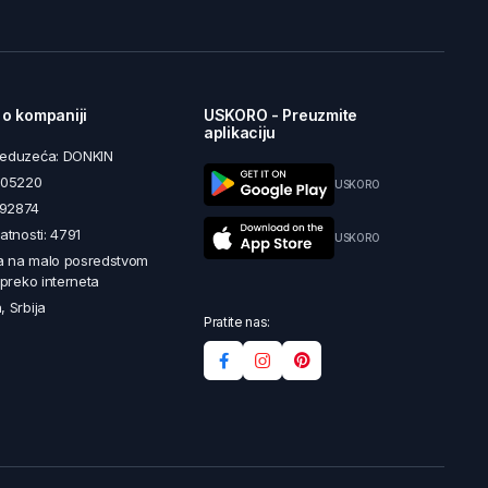
 o kompaniji
USKORO - Preuzmite
aplikaciju
reduzeća: DONKIN
5605220
USKORO
492874
latnosti: 4791
USKORO
a na malo posredstvom
i preko interneta
, Srbija
Pratite nas: