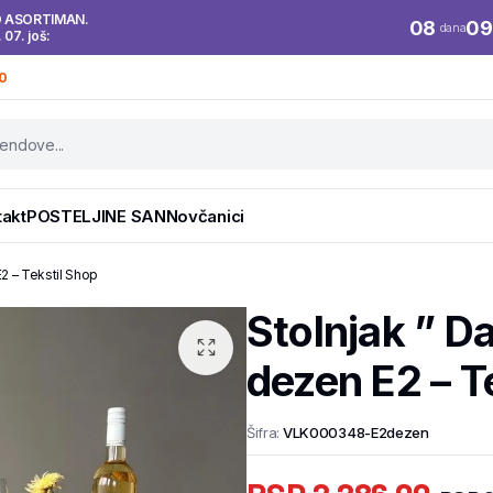
O ASORTIMAN.
08
09
dana
. 07. još:
0
takt
POSTELJINE SAN
Novčanici
2 – Tekstil Shop
Stolnjak ” 
dezen E2 – T
Šifra:
VLK000348-E2dezen