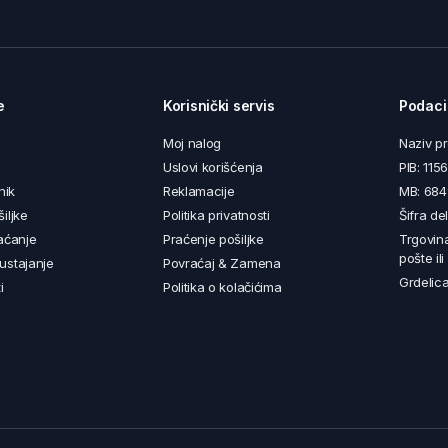
e
Korisnički servis
Podaci
Moj nalog
Naziv p
Uslovi korišćenja
PIB: 11
nik
Reklamacije
MB: 68
iljke
Politika privatnosti
Šifra de
aćanje
Praćenje pošiljke
Trgovin
pošte il
ustajanje
Povraćaj & Zamena
Grdelica
i
Politika o kolačićima