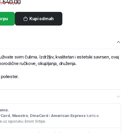
.540,00
orpu
Kupi odmah
ivate svim čulima. Izdržljiv, kvalitetan i estetski savrsen, ovaj
porodične ručkove, okupljanja, druženja.
poliester.
cama.
rCard
,
Maestro
,
DinaCard
i
American Express
kartice.
 uz isporuku širom Srbije.