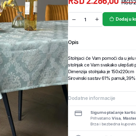
RSD
2.286,00
RSD
2
Dodaj u k
Opis
Stolnjaci će Vam pomoći da u jelu už
stolnjak ce Vam svakako ulepšati 
Dimenzija stolnjaka je 150x220cm
Sirovinski sastav 61% pamuk,39% 
Dodatne informacije
Sigurno plaćanje karti
Prihvatamo
Visa
,
Maste
Brza i bezbedna kupovina