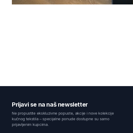
Prijavi se na naš newsletter
Ne propustite ekskluzivne popuste, akcije i nove kolekcije
kućnog tekstila – specijalne ponude dostupne su samo
prijavljenim kupcima.