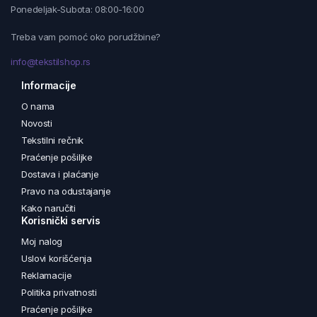
Ponedeljak-Subota: 08:00-16:00
Treba vam pomoć oko porudžbine?
info@tekstilshop.rs
Informacije
O nama
Novosti
Tekstilni rečnik
Praćenje pošiljke
Dostava i plaćanje
Pravo na odustajanje
Kako naručiti
Korisnički servis
Moj nalog
Uslovi korišćenja
Reklamacije
Politika privatnosti
Praćenje pošiljke