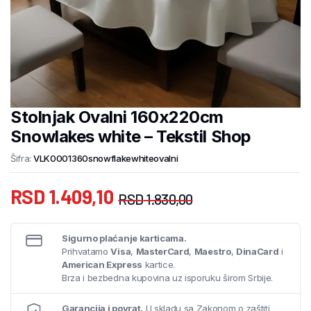
Stolnjak Ovalni 160x220cm
Snowlakes white – Tekstil Shop
Šifra:
VLK0001360snowflakewhiteovalni
RSD
1.409,10
RSD
1.830,00
Sigurno plaćanje karticama.
Prihvatamo
Visa
,
MasterCard
,
Maestro
,
DinaCard
i
American Express
kartice.
Brza i bezbedna kupovina uz isporuku širom Srbije.
Garancija i povrat.
U skladu sa Zakonom o zaštiti