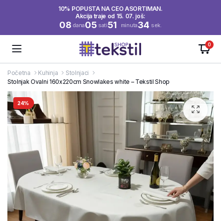
10% POPUSTA NA CEO ASORTIMAN.
Akcija traje od 15. 07. još:
08
05
51
34
dana
sati
minuta
sek.
0
Početna
Kuhinja
Stolnjaci
Stolnjak Ovalni 160x220cm Snowlakes white – Tekstil Shop
24%