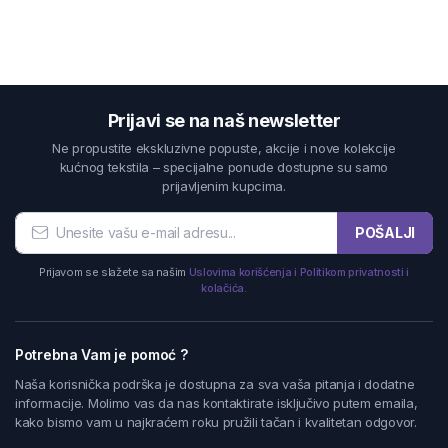
Prijavi se na naš newsletter
Ne propustite ekskluzivne popuste, akcije i nove kolekcije
kućnog tekstila – specijalne ponude dostupne su samo
prijavljenim kupcima.
POŠALJI
Prijavom se slažete sa našim
Uslovima korišćenja i Politikom privatnosti i
kolačića.
Potrebna Vam je pomoć ?
Naša korisnička podrška je dostupna za sva vaša pitanja i dodatne
informacije. Molimo vas da nas kontaktirate isključivo putem emaila,
kako bismo vam u najkraćem roku pružili tačan i kvalitetan odgovor.