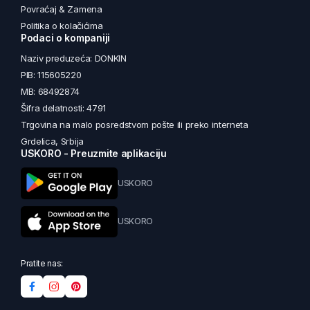
Povraćaj & Zamena
Politika o kolačićima
Podaci o kompaniji
Naziv preduzeća: DONKIN
PIB: 115605220
MB: 68492874
Šifra delatnosti: 4791
Trgovina na malo posredstvom pošte ili preko interneta
Grdelica, Srbija
USKORO - Preuzmite aplikaciju
USKORO
USKORO
Pratite nas: