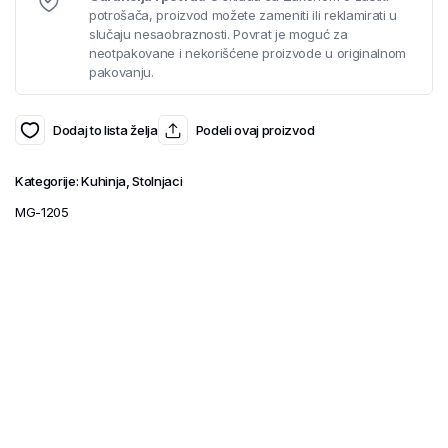
potrošača, proizvod možete zameniti ili reklamirati u
slučaju nesaobraznosti. Povrat je moguć za
neotpakovane i nekorišćene proizvode u originalnom
pakovanju.
Dodaj to lista želja
Podeli ovaj proizvod
Kategorije:
Kuhinja
,
Stolnjaci
MG-1205