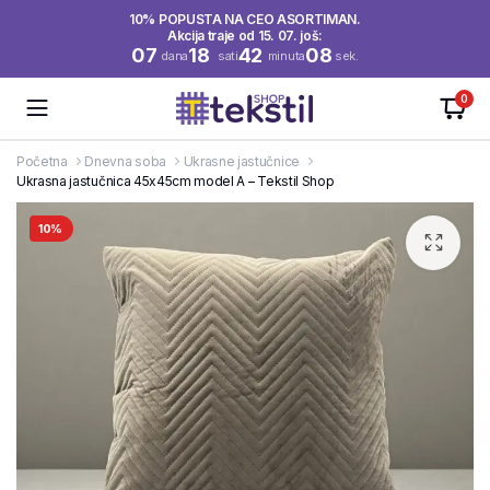
10% POPUSTA NA CEO ASORTIMAN.
Akcija traje od 15. 07. još:
07
18
42
08
dana
sati
minuta
sek.
0
Početna
Dnevna soba
Ukrasne jastučnice
Ukrasna jastučnica 45x45cm model A – Tekstil Shop
10%