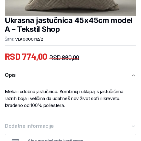
Ukrasna jastučnica 45x45cm model
A – Tekstil Shop
Šifra:
VLK0000112/2
RSD
774,00
RSD
860,00
Opis
Meka i udobna jastučnica. Kombinuj i uklapaj s jastučićima
raznih boja i veličina da udahneš nov život sofi ili krevetu.
Izrađeno od 100% poliestera.
Dodatne informacije
Sigurno plaćanje karticama.