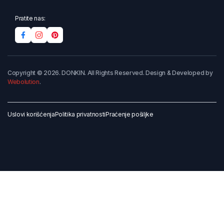
Pratite nas:
Copyright © 2026. DONKIN. All Rights Reserved. Design & Developed by
Webolution
.
Uslovi korišćenja
Politika privatnosti
Praćenje pošiljke
Dodaj u korpu
Kupi odmah