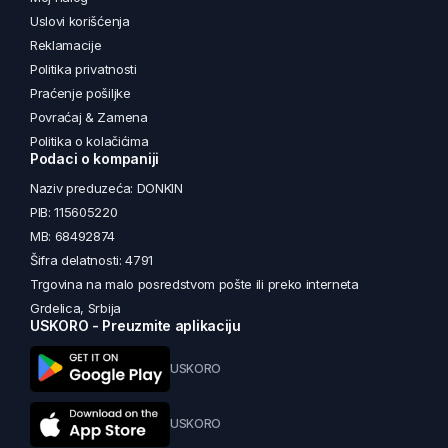
Uslovi korišćenja
Reklamacije
Politika privatnosti
Praćenje pošiljke
Povraćaj & Zamena
Politika o kolačićima
Podaci o kompaniji
Naziv preduzeća: DONKIN
PIB: 115605220
MB: 68492874
Šifra delatnosti: 4791
Trgovina na malo posredstvom pošte ili preko interneta
Grdelica, Srbija
USKORO - Preuzmite aplikaciju
USKORO
USKORO