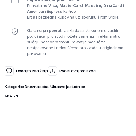
Prihvatamo
Visa
,
MasterCard
,
Maestro
,
DinaCard
i
American Express
kartice.
Brza i bezbedna kupovina uz isporuku širom Srbije.
Garancija i povrat.
U skladu sa Zakonom o zaštiti
potrošača, proizvod možete zameniti ili reklamirati u
slučaju nesaobraznosti. Povrat je moguć za
neotpakovane i nekorišćene proizvode u originalnom
pakovanju.
Dodaj to lista želja
Podeli ovaj proizvod
Kategorije:
Dnevna soba
,
Ukrasne jastučnice
MG-570