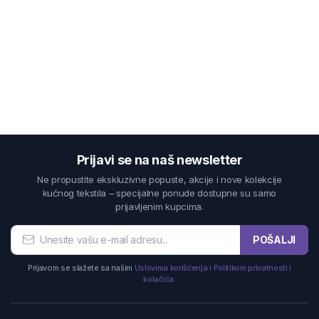
Prijavi se na naš newsletter
Ne propustite ekskluzivne popuste, akcije i nove kolekcije
kućnog tekstila – specijalne ponude dostupne su samo
prijavljenim kupcima.
POŠALJI
Prijavom se slažete sa našim
Uslovima korišćenja i Politikom privatnosti i
kolačića.