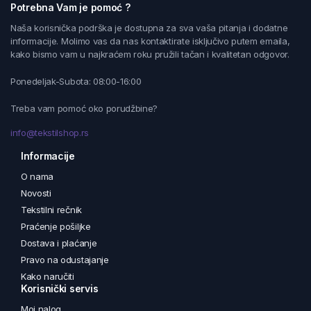
Potrebna Vam je pomoć ?
Naša korisnička podrška je dostupna za sva vaša pitanja i dodatne
informacije. Molimo vas da nas kontaktirate isključivo putem emaila,
kako bismo vam u najkraćem roku pružili tačan i kvalitetan odgovor.
Ponedeljak-Subota: 08:00-16:00
Treba vam pomoć oko porudžbine?
info@tekstilshop.rs
Informacije
O nama
Novosti
Tekstilni rečnik
Praćenje pošiljke
Dostava i plaćanje
Pravo na odustajanje
Kako naručiti
Korisnički servis
Moj nalog