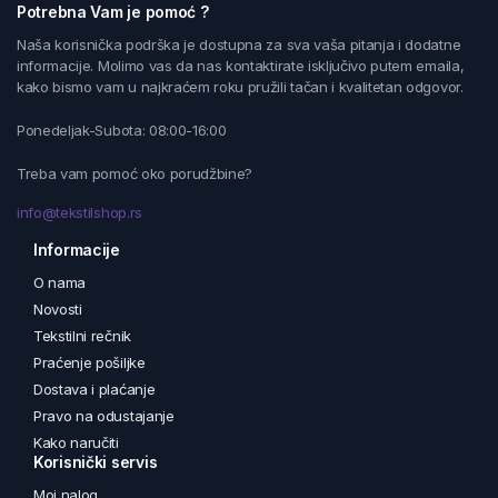
Potrebna Vam je pomoć ?
Naša korisnička podrška je dostupna za sva vaša pitanja i dodatne
informacije. Molimo vas da nas kontaktirate isključivo putem emaila,
kako bismo vam u najkraćem roku pružili tačan i kvalitetan odgovor.
Ponedeljak-Subota: 08:00-16:00
Treba vam pomoć oko porudžbine?
info@tekstilshop.rs
Informacije
O nama
Novosti
Tekstilni rečnik
Praćenje pošiljke
Dostava i plaćanje
Pravo na odustajanje
Kako naručiti
Korisnički servis
Moj nalog