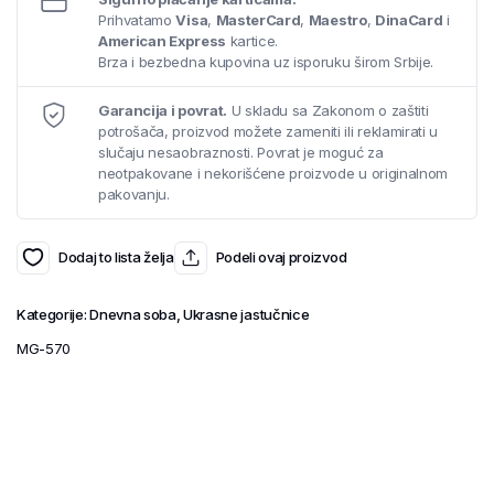
Prihvatamo
Visa
,
MasterCard
,
Maestro
,
DinaCard
i
American Express
kartice.
Brza i bezbedna kupovina uz isporuku širom Srbije.
Garancija i povrat.
U skladu sa Zakonom o zaštiti
potrošača, proizvod možete zameniti ili reklamirati u
slučaju nesaobraznosti. Povrat je moguć za
neotpakovane i nekorišćene proizvode u originalnom
pakovanju.
Dodaj to lista želja
Podeli ovaj proizvod
Kategorije:
Dnevna soba
,
Ukrasne jastučnice
MG-570