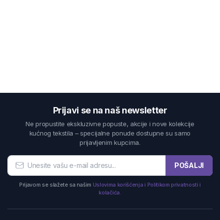
Prijavi se na naš newsletter
Ne propustite ekskluzivne popuste, akcije i nove kolekcije
kućnog tekstila – specijalne ponude dostupne su samo
prijavljenim kupcima.
POŠALJI
Prijavom se slažete sa našim
Uslovima korišćenja i Politikom privatnosti i
kolačića.