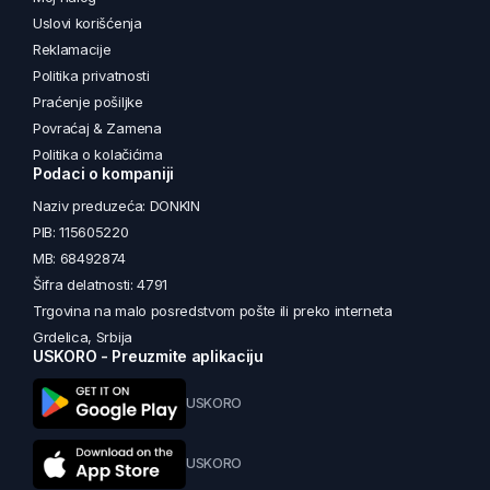
Uslovi korišćenja
Reklamacije
Politika privatnosti
Praćenje pošiljke
Povraćaj & Zamena
Politika o kolačićima
Podaci o kompaniji
Naziv preduzeća: DONKIN
PIB: 115605220
MB: 68492874
Šifra delatnosti: 4791
Trgovina na malo posredstvom pošte ili preko interneta
Grdelica, Srbija
USKORO - Preuzmite aplikaciju
USKORO
USKORO