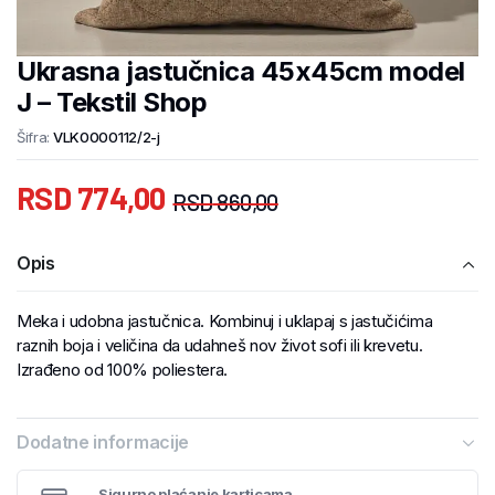
Ukrasna jastučnica 45x45cm model
J – Tekstil Shop
Šifra:
VLK0000112/2-j
RSD
774,00
RSD
860,00
Opis
Meka i udobna jastučnica. Kombinuj i uklapaj s jastučićima
raznih boja i veličina da udahneš nov život sofi ili krevetu.
Izrađeno od 100% poliestera.
Dodatne informacije
Sigurno plaćanje karticama.