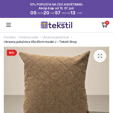
10% POPUSTA NA CEO ASORTIMAN.
Akcija traje od 15. 07. još:
05
20
57
13
dana
sati
minuta
sek.
0
Početna
Dnevna soba
Ukrasne jastučnice
Ukrasna jastučnica 45x45cm model J – Tekstil Shop
10%