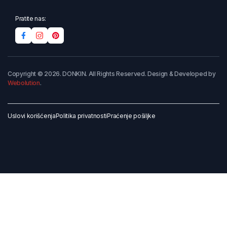
Pratite nas:
Copyright © 2026. DONKIN. All Rights Reserved. Design & Developed by
Webolution
.
Uslovi korišćenja
Politika privatnosti
Praćenje pošiljke
Dodaj u korpu
Kupi odmah