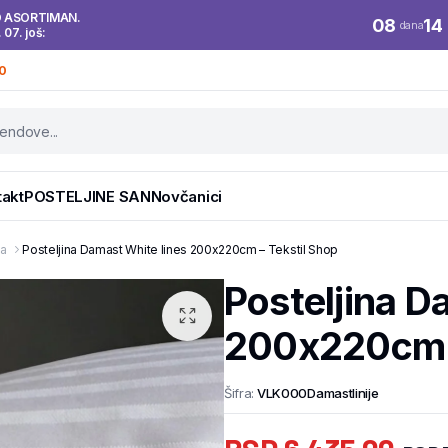
O ASORTIMAN.
08
14
dana
. 07. još:
0
takt
POSTELJINE SAN
Novčanici
pa
Posteljina Damast White lines 200x220cm – Tekstil Shop
Posteljina D
200x220cm –
Šifra:
VLK000Damastlinije