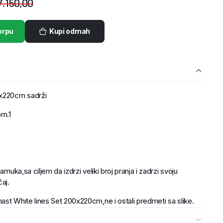
7.150,00
orpu
Kupi odmah
0x220cm sadrži
om.1
amuka,sa ciljem da izdrzi veliki broj pranja i zadrzi svoju
aj.
ast White lines Set 200x220cm,ne i ostali predmeti sa slike.