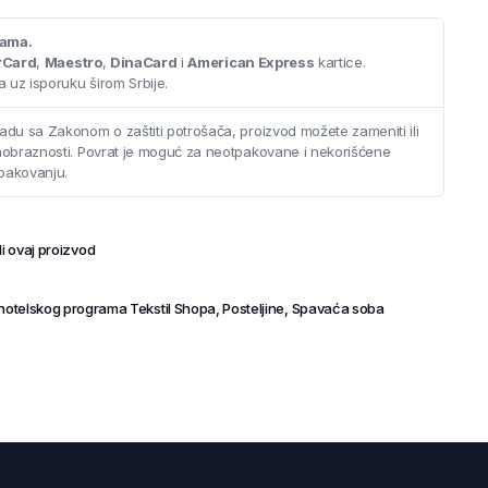
cama.
rCard
,
Maestro
,
DinaCard
i
American Express
kartice.
 uz isporuku širom Srbije.
adu sa Zakonom o zaštiti potrošača, proizvod možete zameniti ili
saobraznosti. Povrat je moguć za neotpakovane i nekorišćene
pakovanju.
i ovaj proizvod
otelskog programa Tekstil Shopa
,
Posteljine
,
Spavaća soba