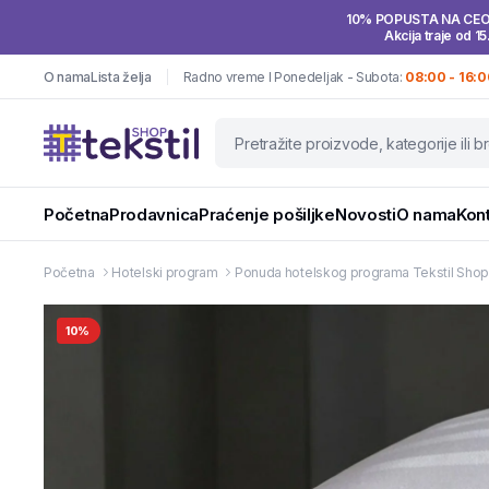
10% POPUSTA NA CE
Akcija traje od 15
O nama
Lista želja
Radno vreme I Ponedeljak - Subota:
08:00 - 16:0
Početna
Prodavnica
Praćenje pošiljke
Novosti
O nama
Kon
Početna
Hotelski program
Ponuda hotelskog programa Tekstil Sho
10%