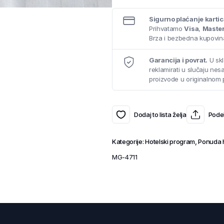
Sigurno plaćanje karti
Prihvatamo
Visa
,
Maste
Brza i bezbedna kupovina
Garancija i povrat.
U skl
reklamirati u slučaju ne
proizvode u originalnom 
Dodaj to lista želja
Podel
Kategorije:
Hotelski program
,
Ponuda h
MG-4711