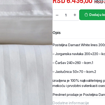
RSD
6.435,00
RSD
Dodaj u k
Opis
Posteljina Damast White lines 20
– Jorganska navlaka 200×220 – k
– Čaršav 240×260 – kom.1
– Jastučnica 50×70 – kom.2
izradjena je 100% najkvalitetnijeg p
mekoću i prvobitni svilenkasti oseć
Predmet prodaje je Posteljina Dam
Dodatne informacije