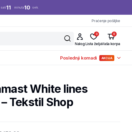
11
10
sati
minuta
sek.
Praćenje pošiljke
0
0
Nalog
Lista želja
Vaša korpa
Poslednji komadi
AKCIJA
amast White lines
 Tekstil Shop