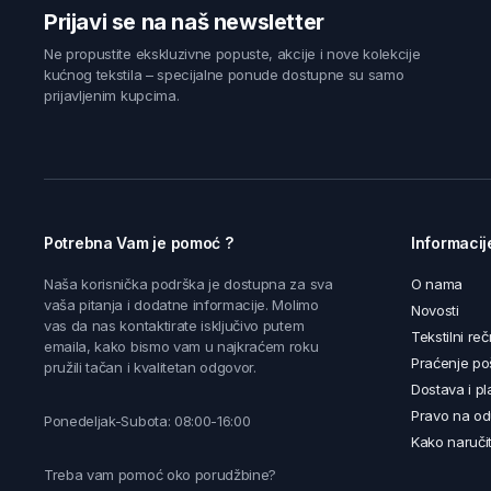
Prijavi se na naš newsletter
Ne propustite ekskluzivne popuste, akcije i nove kolekcije
kućnog tekstila – specijalne ponude dostupne su samo
prijavljenim kupcima.
Potrebna Vam je pomoć ?
Informacij
Naša korisnička podrška je dostupna za sva
O nama
vaša pitanja i dodatne informacije. Molimo
Novosti
vas da nas kontaktirate isključivo putem
Tekstilni reč
emaila, kako bismo vam u najkraćem roku
Praćenje poš
pružili tačan i kvalitetan odgovor.
Dostava i pl
Pravo na od
Ponedeljak-Subota: 08:00-16:00
Kako naručit
Treba vam pomoć oko porudžbine?