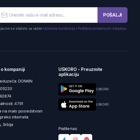
POŠALJI
ijavom se slažete sa našim
Uslovima korišćenja i Politikom privatnosti i kolačića.
 o kompaniji
USKORO - Preuzmite
aplikaciju
reduzeća: DONKIN
5605220
USKORO
492874
latnosti: 4791
USKORO
a na malo posredstvom
i preko interneta
, Srbija
Pratite nas: