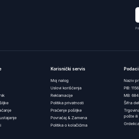
Pr
e
Korisnički servis
Podaci
Moj nalog
Naziv p
Uslovi korišćenja
PIB: 11
nik
Reklamacije
MB: 68
iljke
Politika privatnosti
Šifra de
aćanje
Praćenje pošiljke
Trgovin
pošte il
ustajanje
Povraćaj & Zamena
Grdelica
i
Politika o kolačićima