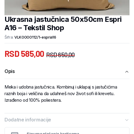
Ukrasna jastučnica 50x50cm Espri
A16 – Tekstil Shop
Šifra:
VLK0000112/1-espria16
RSD
585,00
RSD
650,00
Opis
Meka i udobna jastučnica. Kombinuj i uklapaj s jastučićima
raznih boja i veličina da udahneš nov život sofi ili krevetu.
Izrađeno od 100% poliestera.
Dodatne informacije
Sigurno plaćanje karticama.