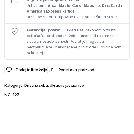
Prihvatamo
Visa
,
MasterCard
,
Maestro
,
DinaCard
i
American Express
kartice.
Brza i bezbedna kupovina uz isporuku širom Srbije.
Garancija i povrat.
U skladu sa Zakonom o zaštiti
potrošača, proizvod možete zameniti ili reklamirati u
slučaju nesaobraznosti. Povrat je moguć za
neotpakovane i nekorišćene proizvode u originalnom
pakovanju.
Dodaj to lista želja
Podeli ovaj proizvod
Kategorije:
Dnevna soba
,
Ukrasne jastučnice
MG-427