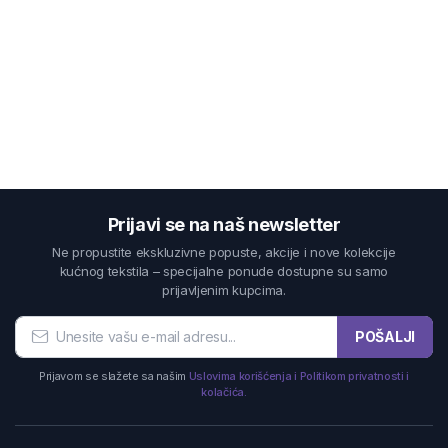
Prijavi se na naš newsletter
Ne propustite ekskluzivne popuste, akcije i nove kolekcije
kućnog tekstila – specijalne ponude dostupne su samo
prijavljenim kupcima.
POŠALJI
Prijavom se slažete sa našim
Uslovima korišćenja i Politikom privatnosti i
kolačića.