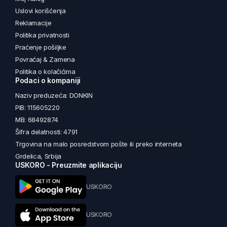
Uslovi korišćenja
Reklamacije
Politika privatnosti
Praćenje pošiljke
Povraćaj & Zamena
Politika o kolačićima
Podaci o kompaniji
Naziv preduzeća: DONKIN
PIB: 115605220
MB: 68492874
Šifra delatnosti: 4791
Trgovina na malo posredstvom pošte ili preko interneta
Grdelica, Srbija
USKORO - Preuzmite aplikaciju
USKORO
USKORO