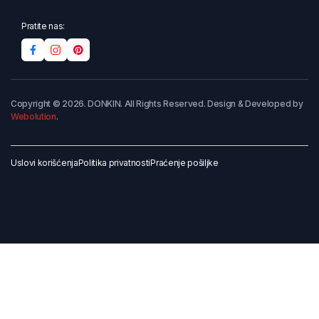
Pratite nas:
Copyright © 2026. DONKIN. All Rights Reserved. Design & Developed by
Webolution
.
Uslovi korišćenja
Politika privatnosti
Praćenje pošiljke
Dodaj u korpu
Kupi odmah