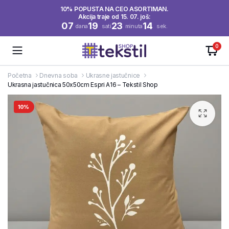
10% POPUSTA NA CEO ASORTIMAN.
Akcija traje od 15. 07. još:
07
19
23
13
dana
sati
minuta
sek.
0
Početna
Dnevna soba
Ukrasne jastučnice
Ukrasna jastučnica 50x50cm Espri A16 – Tekstil Shop
10%