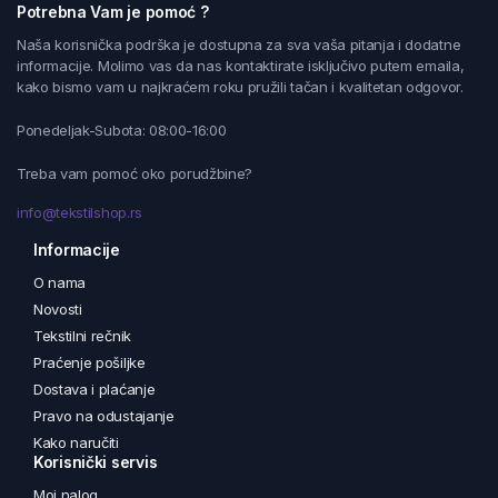
Potrebna Vam je pomoć ?
Naša korisnička podrška je dostupna za sva vaša pitanja i dodatne
informacije. Molimo vas da nas kontaktirate isključivo putem emaila,
kako bismo vam u najkraćem roku pružili tačan i kvalitetan odgovor.
Ponedeljak-Subota: 08:00-16:00
Treba vam pomoć oko porudžbine?
info@tekstilshop.rs
Informacije
O nama
Novosti
Tekstilni rečnik
Praćenje pošiljke
Dostava i plaćanje
Pravo na odustajanje
Kako naručiti
Korisnički servis
Moj nalog