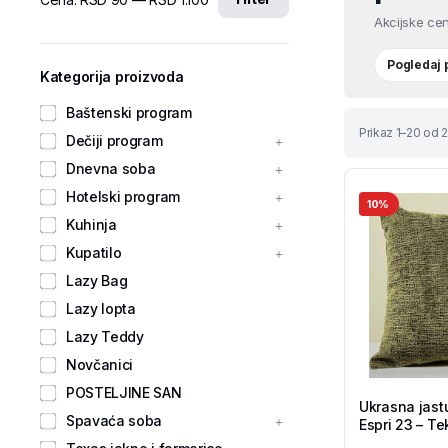
Akcijske cen
Pogledaj
Kategorija proizvoda
Baštenski program
Prikaz 1–20 od 2
Dečiji program
Dnevna soba
Hotelski program
10%
Kuhinja
Kupatilo
Lazy Bag
Lazy lopta
Lazy Teddy
Novčanici
POSTELJINE SAN
Ukrasna jast
Spavaća soba
Espri 23 – Te