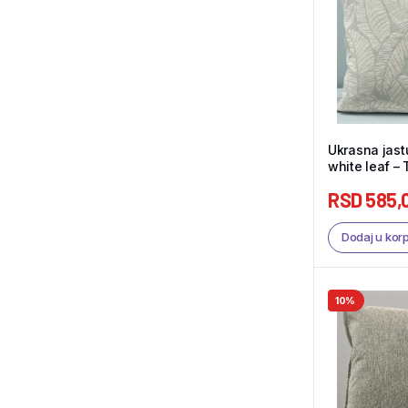
Ukrasna jas
white leaf – 
RSD
585,
Dodaj u kor
10%