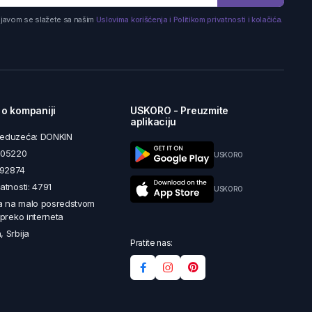
ijavom se slažete sa našim
Uslovima korišćenja i Politikom privatnosti i kolačića.
 o kompaniji
USKORO - Preuzmite
aplikaciju
reduzeća: DONKIN
5605220
USKORO
492874
latnosti: 4791
USKORO
a na malo posredstvom
i preko interneta
, Srbija
Pratite nas: