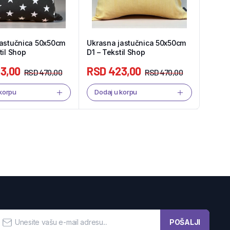
jastučnica 50x50cm
Ukrasna jastučnica 50x50cm
til Shop
D1 – Tekstil Shop
3,00
RSD
423,00
RSD
470,00
RSD
470,00
 korpu
Dodaj u korpu
POŠALJI