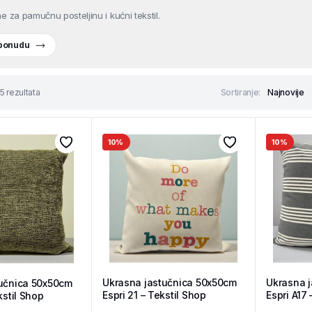
e za pamučnu posteljinu i kućni tekstil.
 ponudu
5 rezultata
Sortiranje:
10%
10%
Ukrasna jastučnica 50x50cm
Ukrasna 
učnica 50x50cm
Espri 21 – Tekstil Shop
Espri A17 
kstil Shop