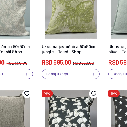
tučnica 50x50cm
Ukrasna jastučnica 50x50cm
Ukrasna 
Tekstil Shop
jungle – Tekstil Shop
olive – Te
00
RSD
585,00
RSD
58
RSD
650,00
RSD
650,00
pu
Dodaj u korpu
Dodaj u
10%
10%