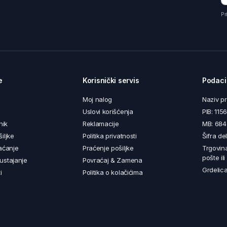
Pr
e
Korisnički servis
Podaci
Moj nalog
Naziv p
Uslovi korišćenja
PIB: 11
nik
Reklamacije
MB: 68
iljke
Politika privatnosti
Šifra de
aćanje
Praćenje pošiljke
Trgovin
pošte il
ustajanje
Povraćaj & Zamena
Grdelica
i
Politika o kolačićima