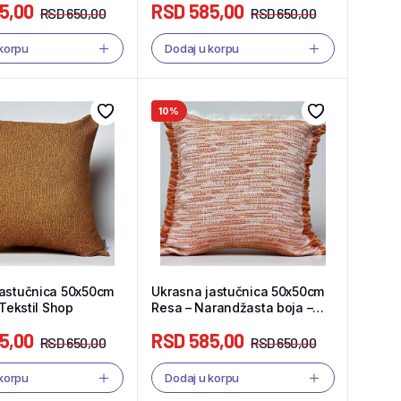
5,00
RSD
585,00
RSD
650,00
RSD
650,00
 korpu
Dodaj u korpu
10%
jastučnica 50x50cm
Ukrasna jastučnica 50x50cm
 Tekstil Shop
Resa – Narandžasta boja –
Tekstil Shop
5,00
RSD
585,00
RSD
650,00
RSD
650,00
 korpu
Dodaj u korpu