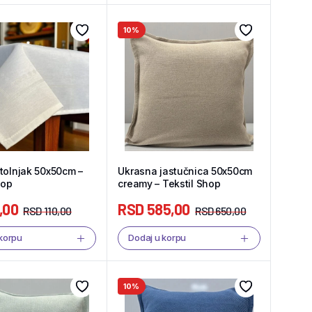
10%
tolnjak 50x50cm –
Ukrasna jastučnica 50x50cm
hop
creamy – Tekstil Shop
,00
RSD
585,00
RSD
110,00
RSD
650,00
 korpu
Dodaj u korpu
10%