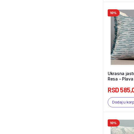
10%
Ukrasna jas
Resa – Plava 
Shop
RSD
585,
Dodaj u kor
10%