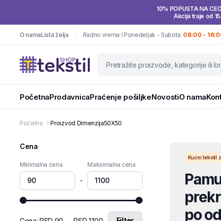
10% POPUSTA NA CE
Akcija traje od 15
O nama
Lista želja
Radno vreme I Ponedeljak - Subota:
08:00 - 16:0
Početna
Prodavnica
Praćenje pošiljke
Novosti
O nama
Kon
Početna
Proizvod Dimenzija
50X50
Cena
Kućni teksti
Minimalna cena
Maksimalna cena
Pamuč
-
prekri
po od
Filter
Cena:
RSD 90
—
RSD 1.100