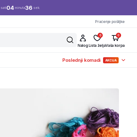
04
35
sati
minuta
sek.
Praćenje pošiljke
0
0
Nalog
Lista želja
Vaša korpa
Poslednji komadi
AKCIJA