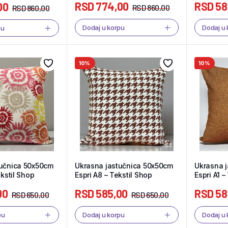
RSD
774,00
RSD
58
00
RSD
860,00
RSD
860,00
Dodaj u korpu
Dodaj u
pu
10%
10%
tučnica 50x50cm
Ukrasna jastučnica 50x50cm
Ukrasna 
ekstil Shop
Espri A8 – Tekstil Shop
Espri A1 –
00
RSD
585,00
RSD
58
RSD
650,00
RSD
650,00
pu
Dodaj u korpu
Dodaj u