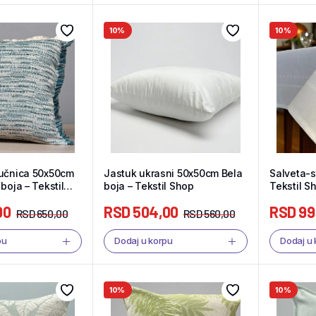
10%
10%
tučnica 50x50cm
Jastuk ukrasni 50x50cm Bela
Salveta-s
boja – Tekstil
boja – Tekstil Shop
Tekstil S
00
RSD
504,00
RSD
99
RSD
650,00
RSD
560,00
pu
Dodaj u korpu
Dodaj u
10%
10%