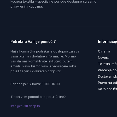
kućnog tekstila – specijalne ponude dostupne su samo
prijavljenim kupcima.
Potrebna Vam je pomoć ?
Informacij
Naša korisnička podrška je dostupna za sva
O nama
vaša pitanja i dodatne informacije. Molimo
Novosti
vas da nas kontaktirate isključivo putem
Tekstilni reč
emaila, kako bismo vam u najkraćem roku
Praćenje poš
pružili tačan i kvalitetan odgovor.
Dostava i pl
Pravo na od
Ponedeljak-Subota: 08:00-16:00
Kako naručit
Treba vam pomoć oko porudžbine?
info@tekstilshop.rs