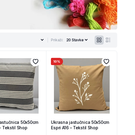
Prikaži:
10%
jastučnica 50x50cm
Ukrasna jastučnica 50x50cm
– Tekstil Shop
Espri A16 – Tekstil Shop