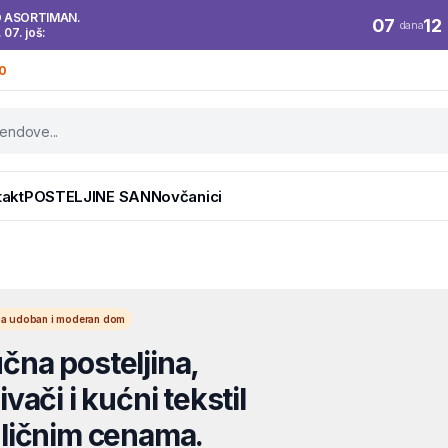
O ASORTIMAN.
07
12
dana
. 07. još:
0
takt
POSTELJINE SAN
Novčanici
l za udoban i moderan dom
na posteljina,
vači i kućni tekstil
ličnim cenama.