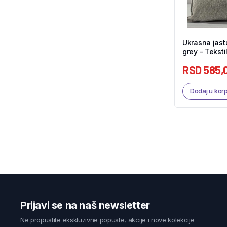
Ukrasna jas
grey – Teksti
RSD
585,
Dodaj u kor
Prijavi se na naš newsletter
Ne propustite ekskluzivne popuste, akcije i nove kolekcije