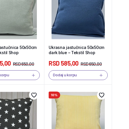
jastučnica 50x50cm
Ukrasna jastučnica 50x50cm
kstil Shop
dark blue – Tekstil Shop
5,00
RSD
585,00
RSD
650,00
RSD
650,00
 korpu
Dodaj u korpu
10%