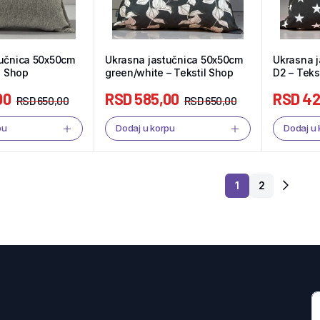
tučnica 50x50cm
Ukrasna jastučnica 50x50cm
Ukrasna 
l Shop
green/white – Tekstil Shop
D2 – Teks
00
RSD
585,00
RSD
42
RSD
650,00
RSD
650,00
pu
Dodaj u korpu
Dodaj u
1
2