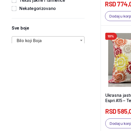
Texas jakne i farmerice
RSD
774,
Nekategorizovano
Dodaj u kor
Sve boje
10%
Bilo koji Boja
Ukrasna jas
Espri A15 – T
RSD
585,
Dodaj u kor