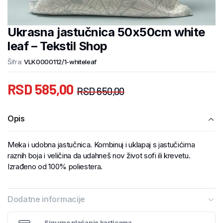
Ukrasna jastučnica 50x50cm white
leaf – Tekstil Shop
Šifra:
VLK0000112/1-whiteleaf
RSD
585,00
RSD
650,00
Opis
Meka i udobna jastučnica. Kombinuj i uklapaj s jastučićima
raznih boja i veličina da udahneš nov život sofi ili krevetu.
Izrađeno od 100% poliestera.
Dodatne informacije
Sigurno plaćanje karticama.