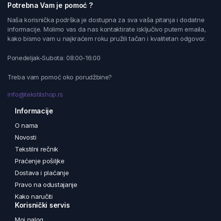
Potrebna Vam je pomoć ?
Naša korisnička podrška je dostupna za sva vaša pitanja i dodatne
informacije. Molimo vas da nas kontaktirate isključivo putem emaila,
kako bismo vam u najkraćem roku pružili tačan i kvalitetan odgovor.
Ponedeljak-Subota: 08:00-16:00
Treba vam pomoć oko porudžbine?
info@tekstilshop.rs
Informacije
O nama
Novosti
Tekstilni rečnik
Praćenje pošiljke
Dostava i plaćanje
Pravo na odustajanje
Kako naručiti
Korisnički servis
Moj nalog