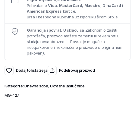
Prihvatamo
Visa
,
MasterCard
,
Maestro
,
DinaCard
i
American Express
kartice.
Brza i bezbedna kupovina uz isporuku širom Srbije.
Garancija i povrat.
U skladu sa Zakonom o zaštiti
potrošača, proizvod možete zameniti ili reklamirati u
slučaju nesaobraznosti. Povrat je moguć za
neotpakovane i nekorišćene proizvode u originalnom
pakovanju.
Dodaj to lista želja
Podeli ovaj proizvod
Kategorije:
Dnevna soba
,
Ukrasne jastučnice
MG-427