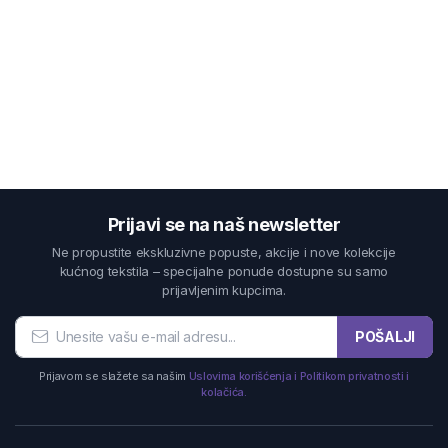
Prijavi se na naš newsletter
Ne propustite ekskluzivne popuste, akcije i nove kolekcije
kućnog tekstila – specijalne ponude dostupne su samo
prijavljenim kupcima.
POŠALJI
Prijavom se slažete sa našim
Uslovima korišćenja i Politikom privatnosti i
kolačića.