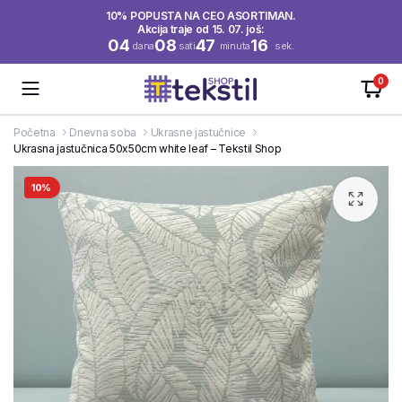
10% POPUSTA NA CEO ASORTIMAN.
Akcija traje od 15. 07. još:
04
08
47
16
dana
sati
minuta
sek.
0
Početna
Dnevna soba
Ukrasne jastučnice
Ukrasna jastučnica 50x50cm white leaf – Tekstil Shop
10%