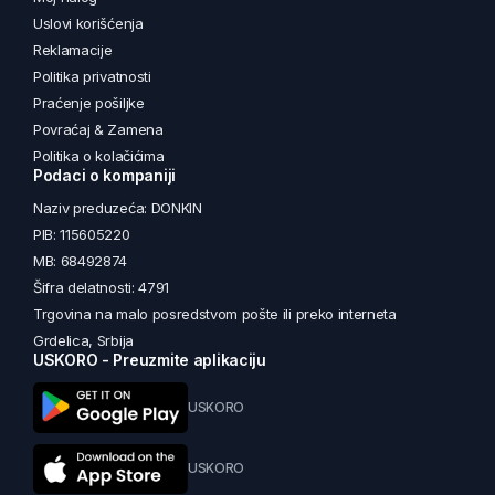
Uslovi korišćenja
Reklamacije
Politika privatnosti
Praćenje pošiljke
Povraćaj & Zamena
Politika o kolačićima
Podaci o kompaniji
Naziv preduzeća: DONKIN
PIB: 115605220
MB: 68492874
Šifra delatnosti: 4791
Trgovina na malo posredstvom pošte ili preko interneta
Grdelica, Srbija
USKORO - Preuzmite aplikaciju
USKORO
USKORO