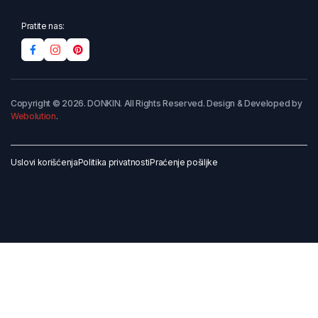
Pratite nas:
Copyright © 2026. DONKIN. All Rights Reserved. Design & Developed by
Webolution
.
Uslovi korišćenja
Politika privatnosti
Praćenje pošiljke
Dodaj u korpu
Kupi odmah