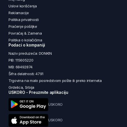
Uslovi korišćenja
Reklamacije
Politika privatnosti
Praćenje pošiljke
Povraćaj & Zamena
Politika o kolačićima
Podaci o kompaniji
Naziv preduzeća: DONKIN
PIB: 115605220
MB: 68492874
Šifra delatnosti: 4791
Trgovina na malo posredstvom pošte ili preko interneta
Grdelica, Srbija
USKORO - Preuzmite aplikaciju
USKORO
USKORO