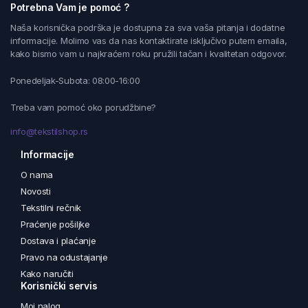
Potrebna Vam je pomoć ?
Naša korisnička podrška je dostupna za sva vaša pitanja i dodatne
informacije. Molimo vas da nas kontaktirate isključivo putem emaila,
kako bismo vam u najkraćem roku pružili tačan i kvalitetan odgovor.
Ponedeljak-Subota: 08:00-16:00
Treba vam pomoć oko porudžbine?
info@tekstilshop.rs
Informacije
O nama
Novosti
Tekstilni rečnik
Praćenje pošiljke
Dostava i plaćanje
Pravo na odustajanje
Kako naručiti
Korisnički servis
Moj nalog