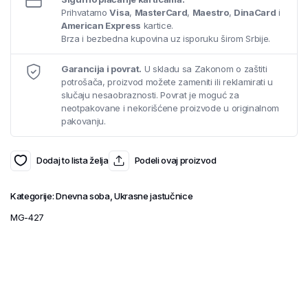
Prihvatamo
Visa
,
MasterCard
,
Maestro
,
DinaCard
i
American Express
kartice.
Brza i bezbedna kupovina uz isporuku širom Srbije.
Garancija i povrat.
U skladu sa Zakonom o zaštiti
potrošača, proizvod možete zameniti ili reklamirati u
slučaju nesaobraznosti. Povrat je moguć za
neotpakovane i nekorišćene proizvode u originalnom
pakovanju.
Dodaj to lista želja
Podeli ovaj proizvod
Kategorije:
Dnevna soba
,
Ukrasne jastučnice
MG-427