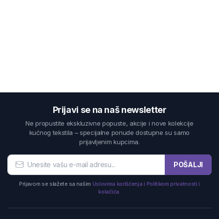
Prijavi se na naš newsletter
Ne propustite ekskluzivne popuste, akcije i nove kolekcije
kućnog tekstila – specijalne ponude dostupne su samo
prijavljenim kupcima.
POŠALJI
Prijavom se slažete sa našim
Uslovima korišćenja i Politikom privatnosti i
kolačića.