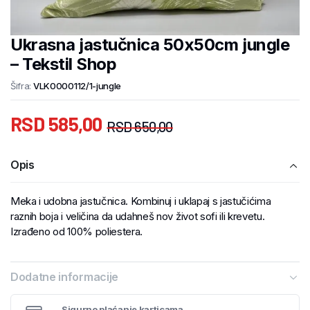
Ukrasna jastučnica 50x50cm jungle
– Tekstil Shop
Šifra:
VLK0000112/1-jungle
RSD
585,00
RSD
650,00
Opis
Meka i udobna jastučnica. Kombinuj i uklapaj s jastučićima
raznih boja i veličina da udahneš nov život sofi ili krevetu.
Izrađeno od 100% poliestera.
Dodatne informacije
Sigurno plaćanje karticama.