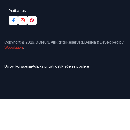
Pratite nas:
Copyright © 2026. DONKIN. All Rights Reserved. Design & Developed by
Webolution
.
Uslovi korišćenja
Politika privatnosti
Praćenje pošiljke
Dodaj u korpu
Kupi odmah