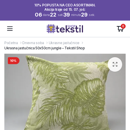
10% POPUSTA NA CEO ASORTIMAN.
Akcija traje od 15. 07. još:
06
22
39
29
dana
sati
minuta
sek.
0
Početna
Dnevna soba
Ukrasne jastučnice
Ukrasna jastučnica 50x50cm jungle – Tekstil Shop
10%