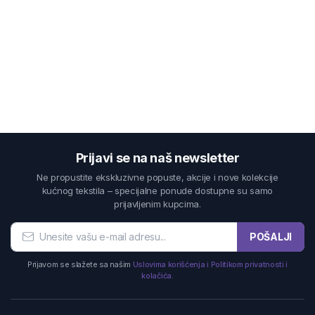
Prijavi se na naš newsletter
Ne propustite ekskluzivne popuste, akcije i nove kolekcije
kućnog tekstila – specijalne ponude dostupne su samo
prijavljenim kupcima.
POŠALJI
Prijavom se slažete sa našim
Uslovima korišćenja i Politikom privatnosti i
kolačića.