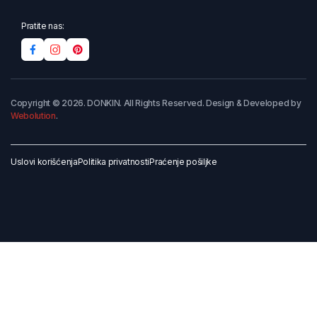
Pratite nas:
Copyright © 2026. DONKIN. All Rights Reserved. Design & Developed by
Webolution
.
Uslovi korišćenja
Politika privatnosti
Praćenje pošiljke
Dodaj u korpu
Kupi odmah