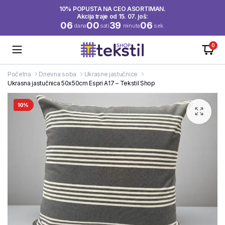
10% POPUSTA NA CEO ASORTIMAN.
Akcija traje od 15. 07. još:
06
00
39
06
dana
sati
minuta
sek.
0
Početna
Dnevna soba
Ukrasne jastučnice
Ukrasna jastučnica 50x50cm Espri A17 – Tekstil Shop
10%