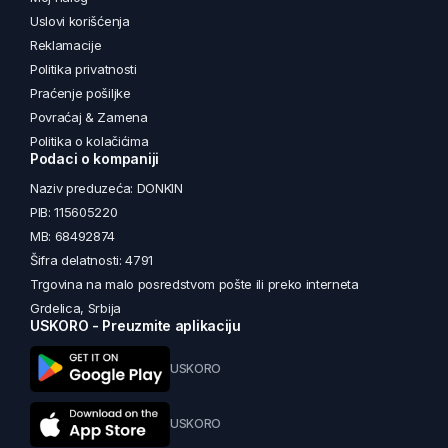
Uslovi korišćenja
Reklamacije
Politika privatnosti
Praćenje pošiljke
Povraćaj & Zamena
Politika o kolačićima
Podaci o kompaniji
Naziv preduzeća: DONKIN
PIB: 115605220
MB: 68492874
Šifra delatnosti: 4791
Trgovina na malo posredstvom pošte ili preko interneta
Grdelica, Srbija
USKORO - Preuzmite aplikaciju
USKORO
USKORO