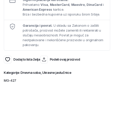
Prihvatamo
Visa
,
MasterCard
,
Maestro
,
DinaCard
i
American Express
kartice.
Brza i bezbedna kupovina uz isporuku širom Srbije.
Garancija i povrat.
U skladu sa Zakonom o zaštiti
potrošača, proizvod možete zameniti ili reklamirati u
slučaju nesaobraznosti. Povrat je moguć za
neotpakovane i nekorišćene proizvode u originalnom
pakovanju.
Dodaj to lista želja
Podeli ovaj proizvod
Kategorije:
Dnevna soba
,
Ukrasne jastučnice
MG-427