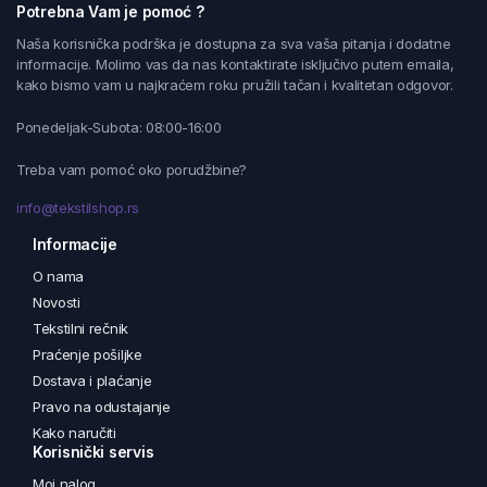
Potrebna Vam je pomoć ?
Naša korisnička podrška je dostupna za sva vaša pitanja i dodatne
informacije. Molimo vas da nas kontaktirate isključivo putem emaila,
kako bismo vam u najkraćem roku pružili tačan i kvalitetan odgovor.
Ponedeljak-Subota: 08:00-16:00
Treba vam pomoć oko porudžbine?
info@tekstilshop.rs
Informacije
O nama
Novosti
Tekstilni rečnik
Praćenje pošiljke
Dostava i plaćanje
Pravo na odustajanje
Kako naručiti
Korisnički servis
Moj nalog