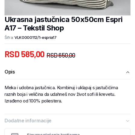
Ukrasna jastučnica 50x50cm Espri
A17 – Tekstil Shop
Šifra:
VLK0000112/1-espria17
RSD
585,00
RSD
650,00
Opis
Meka i udobna jastučnica. Kombinuj i uklapaj s jastučićima
raznih boja i veličina da udahneš nov život sofi ili krevetu.
Izrađeno od 100% poliestera.
Dodatne informacije
Sigurno plaćanje karticama.