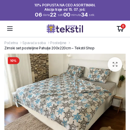
10% POPUSTA NA CEO ASORTIMAN.
Akcija traje od 15. 07. još:
06
22
00
34
dana
sati
minuta
sek.
0
Početna
Spavaća soba
Posteljine
Zimski set posteljine Pahulje 200x220cm – Tekstil Shop
10%