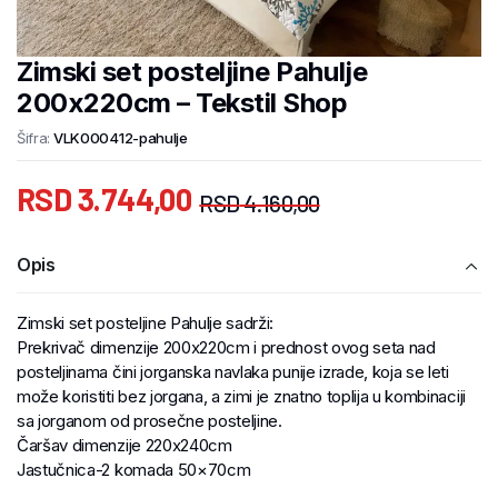
Zimski set posteljine Pahulje
200x220cm – Tekstil Shop
Šifra:
VLK000412-pahulje
RSD
3.744,00
RSD
4.160,00
Opis
Zimski set posteljine Pahulje sadrži:
Prekrivač dimenzije 200x220cm i prednost ovog seta nad
posteljinama čini jorganska navlaka punije izrade, koja se leti
može koristiti bez jorgana, a zimi je znatno toplija u kombinaciji
sa jorganom od prosečne posteljine.
Čaršav dimenzije 220x240cm
Jastučnica-2 komada 50×70cm