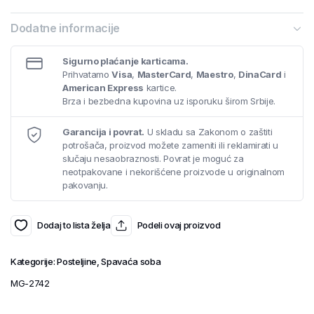
Dodatne informacije
Sigurno plaćanje karticama.
Prihvatamo
Visa
,
MasterCard
,
Maestro
,
DinaCard
i
American Express
kartice.
Brza i bezbedna kupovina uz isporuku širom Srbije.
Garancija i povrat.
U skladu sa Zakonom o zaštiti
potrošača, proizvod možete zameniti ili reklamirati u
slučaju nesaobraznosti. Povrat je moguć za
neotpakovane i nekorišćene proizvode u originalnom
pakovanju.
Dodaj to lista želja
Podeli ovaj proizvod
Kategorije:
Posteljine
,
Spavaća soba
MG-2742