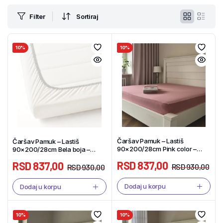
Filter
Sortiraj
10%
10%
Čaršav Pamuk – Lastiš
Čaršav Pamuk – Lastiš
90×200/28cm Pink color –
90×200/28cm Bela boja –
Tekstil Shop
Tekstil Shop
RSD
837,00
RSD
837,00
RSD
930,00
RSD
930,00
Dodaj u korpu
Dodaj u korpu
10%
10%