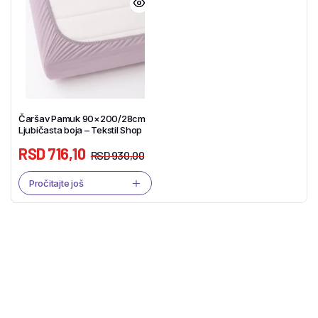
Čaršav Pamuk 90×200/28cm
Ljubičasta boja – Tekstil Shop
RSD
716,10
RSD
930,00
Pročitajte još