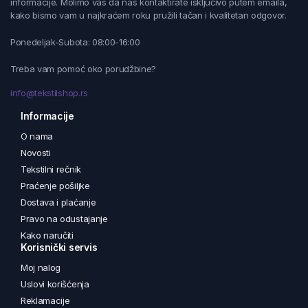
informacije. Molimo vas da nas kontaktirate isključivo putem emaila,
kako bismo vam u najkraćem roku pružili tačan i kvalitetan odgovor.
Ponedeljak-Subota: 08:00-16:00
Treba vam pomoć oko porudžbine?
info@tekstilshop.rs
Informacije
O nama
Novosti
Tekstilni rečnik
Praćenje pošiljke
Dostava i plaćanje
Pravo na odustajanje
Kako naručiti
Korisnički servis
Moj nalog
Uslovi korišćenja
Reklamacije