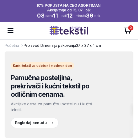
10% POPUSTA NA CEO ASORTIMAN.
Akcija traje od 15. 07. još:
08
11
12
39
dana
sati
minuta
sek.
0
Početna
Proizvod Dimenzija pakovanja
27 x 37 x 4 cm
Kućni tekstil za udoban i moderan dom
Pamučna posteljina,
prekrivači i kućni tekstil po
odličnim cenama.
Akcijske cene za pamučnu posteljinu i kućni
tekstil.
Pogledaj ponudu