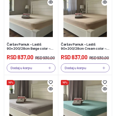
Čaršav Pamuk – Lastiš
Čaršav Pamuk – Lastiš
90×200/28cm Beige color –
90×200/28cm Cream color –
Tekstil Shop
Tekstil Shop
RSD
837,00
RSD
837,00
RSD
930,00
RSD
930,00
Dodaj u korpu
Dodaj u korpu
10%
10%