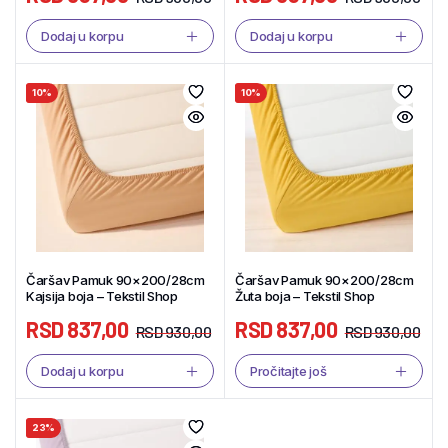
Dodaj u korpu
Dodaj u korpu
10%
10%
Čaršav Pamuk 90×200/28cm
Čaršav Pamuk 90×200/28cm
Kajsija boja – Tekstil Shop
Žuta boja – Tekstil Shop
RSD
837,00
RSD
837,00
RSD
930,00
RSD
930,00
Dodaj u korpu
Pročitajte još
23%