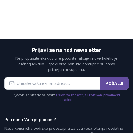
Prijavi se na naš newsletter
Ne propustite ekskluzivne popuste, akcije i nove kolekcije
kućnog tekstila – specijalne ponude dostupne su samo
prijavljenim kupcima.
POŠALJI
Prijavom se slažete sa našim
Uslovima korišćenja i Politikom privatnosti i
kolačića.
Potrebna Vam je pomoć ?
Naša korisnička podrška je dostupna za sva vaša pitanja i dodatne