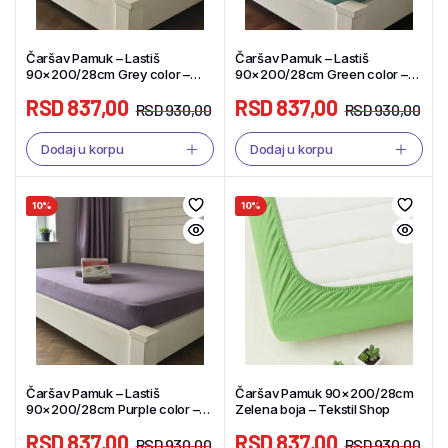
Čaršav Pamuk – Lastiš
Čaršav Pamuk – Lastiš
90×200/28cm Grey color –
90×200/28cm Green color –
Tekstil Shop
Tekstil Shop
RSD
837,00
RSD
837,00
RSD
930,00
RSD
930,00
Dodaj u korpu
Dodaj u korpu
10%
10%
Čaršav Pamuk – Lastiš
Čaršav Pamuk 90×200/28cm
90×200/28cm Purple color –
Zelena boja – Tekstil Shop
Tekstil Shop
RSD
837,00
RSD
837,00
RSD
930,00
RSD
930,00