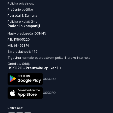
Politika privatnosti
Praćenje pošiljke
Povraćaj & Zamena
Politika o kolačićima
Podaci o kompaniji
Naziv preduzeća: DONKIN
PIB: 115605220
MB: 68492874
Šifra delatnosti: 4791
Trgovina na malo posredstvom pošte ili preko interneta
Grdelica, Srbija
USKORO - Preuzmite aplikaciju
USKORO
USKORO
Pratite nas: