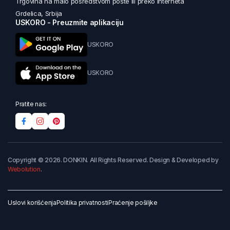
Trgovina na malo posredstvom pošte ili preko interneta
Grdelica, Srbija
USKORO - Preuzmite aplikaciju
USKORO
USKORO
Pratite nas:
Copyright © 2026. DONKIN. All Rights Reserved. Design & Developed by
Webolution
.
Uslovi korišćenja
Politika privatnosti
Praćenje pošiljke
Dodaj u korpu