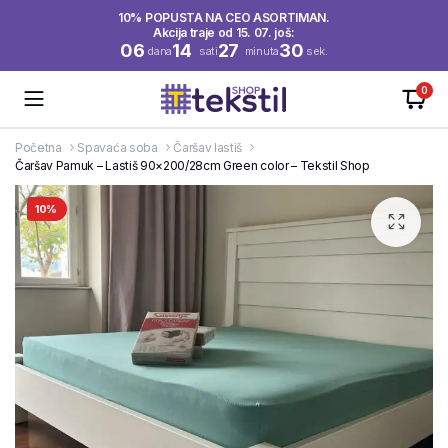
10% POPUSTA NA CEO ASORTIMAN.
Akcija traje od 15. 07. još:
06
14
27
29
dana
sati
minuta
sek.
0
Početna
Spavaća soba
Čaršav lastiš
Čaršav Pamuk – Lastiš 90×200/28cm Green color – Tekstil Shop
10%