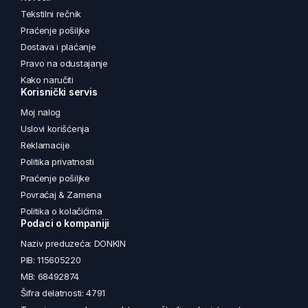
Tekstilni rečnik
Praćenje pošiljke
Dostava i plaćanje
Pravo na odustajanje
Kako naručiti
Korisnički servis
Moj nalog
Uslovi korišćenja
Reklamacije
Politika privatnosti
Praćenje pošiljke
Povraćaj & Zamena
Politika o kolačićima
Podaci o kompaniji
Naziv preduzeća: DONKIN
PIB: 115605220
MB: 68492874
Šifra delatnosti: 4791