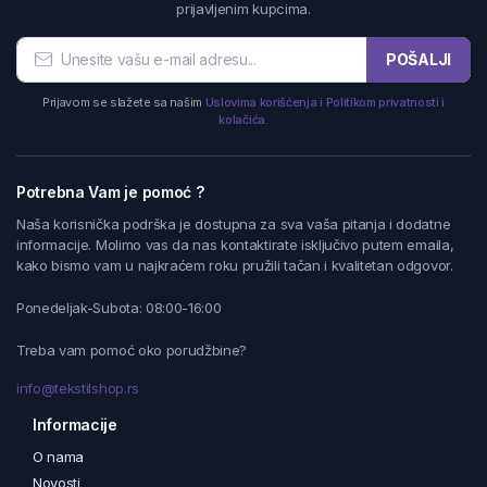
prijavljenim kupcima.
POŠALJI
Prijavom se slažete sa našim
Uslovima korišćenja i Politikom privatnosti i
kolačića.
Potrebna Vam je pomoć ?
Naša korisnička podrška je dostupna za sva vaša pitanja i dodatne
informacije. Molimo vas da nas kontaktirate isključivo putem emaila,
kako bismo vam u najkraćem roku pružili tačan i kvalitetan odgovor.
Ponedeljak-Subota: 08:00-16:00
Treba vam pomoć oko porudžbine?
info@tekstilshop.rs
Informacije
O nama
Novosti