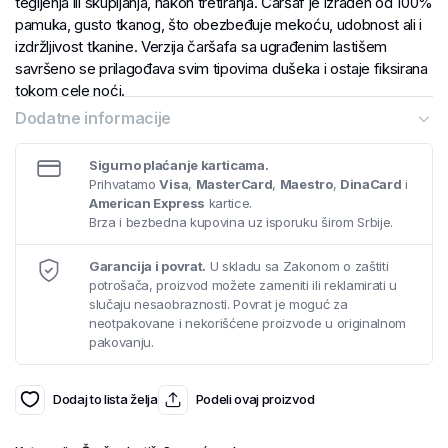
tegljenja ili skupljanja, nakon tretiranja. Čaršaf je izrađen od 100%
pamuka, gusto tkanog, što obezbeđuje mekoću, udobnost ali i
izdržljivost tkanine. Verzija čaršafa sa ugrađenim lastišem
savršeno se prilagođava svim tipovima dušeka i ostaje fiksirana
tokom cele noći.
Dodatne informacije
Sigurno plaćanje karticama.
Prihvatamo
Visa
,
MasterCard
,
Maestro
,
DinaCard
i
American Express
kartice.
Brza i bezbedna kupovina uz isporuku širom Srbije.
Garancija i povrat.
U skladu sa Zakonom o zaštiti
potrošača, proizvod možete zameniti ili reklamirati u
slučaju nesaobraznosti. Povrat je moguć za
neotpakovane i nekorišćene proizvode u originalnom
pakovanju.
Dodaj to lista želja
Podeli ovaj proizvod