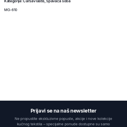
Kategorije:
Čaršav lastiš
,
Spavaća soba
MG-610
Prijavi se na naš newsletter
Ne propustite ekskluzivne popuste, akcije i nove kolekcije
kućnog tekstila – specijalne ponude dostupne su samo