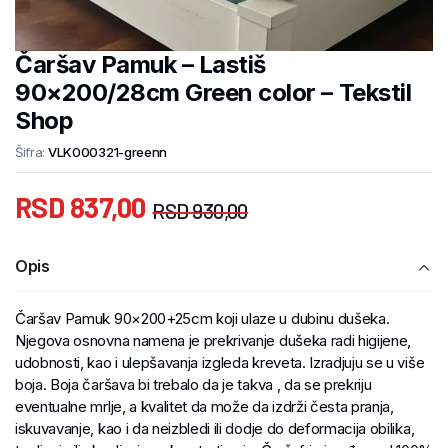
Čaršav Pamuk – Lastiš
90×200/28cm Green color – Tekstil
Shop
Šifra:
VLK000321-greenn
RSD
837,00
RSD
930,00
Opis
Čaršav Pamuk 90×200+25cm koji ulaze u dubinu dušeka.
Njegova osnovna namena je prekrivanje dušeka radi higijene,
udobnosti, kao i ulepšavanja izgleda kreveta. Izradjuju se u više
boja. Boja čaršava bi trebalo da je takva , da se prekriju
eventualne mrlje, a kvalitet da može da izdrži česta pranja,
iskuvavanje, kao i da neizbledi ili dodje do deformacija obilika,