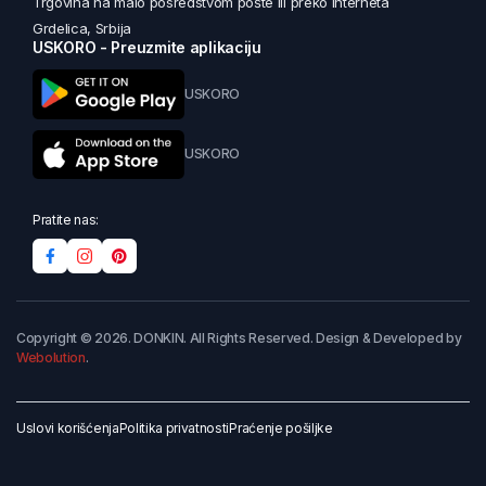
Trgovina na malo posredstvom pošte ili preko interneta
Grdelica, Srbija
USKORO - Preuzmite aplikaciju
USKORO
USKORO
Pratite nas:
Copyright © 2026. DONKIN. All Rights Reserved. Design & Developed by
Webolution
.
Uslovi korišćenja
Politika privatnosti
Praćenje pošiljke
Dodaj u korpu