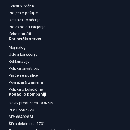
Tekstilni rečnik
Praćenje pošiljke
Dostava i plaćanje
Pravo na odustajanje
Kako naručiti
Korisnički servis
Moj nalog
Uslovi korišćenja
Reklamacije
Politika privatnosti
Praćenje pošiljke
Povraćaj & Zamena
Politika o kolačićima
Podaci o kompaniji
Naziv preduzeća: DONKIN
PIB: 115605220
MB: 68492874
Šifra delatnosti: 4791