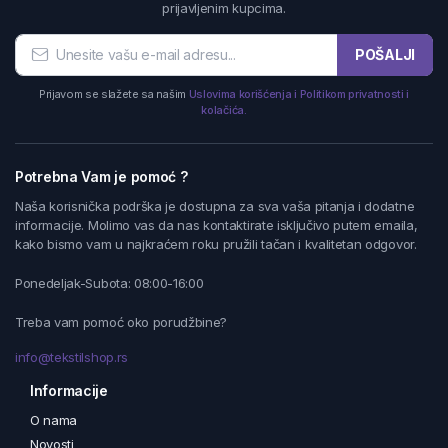
prijavljenim kupcima.
POŠALJI
Prijavom se slažete sa našim
Uslovima korišćenja i Politikom privatnosti i
kolačića.
Potrebna Vam je pomoć ?
Naša korisnička podrška je dostupna za sva vaša pitanja i dodatne
informacije. Molimo vas da nas kontaktirate isključivo putem emaila,
kako bismo vam u najkraćem roku pružili tačan i kvalitetan odgovor.
Ponedeljak-Subota: 08:00-16:00
Treba vam pomoć oko porudžbine?
info@tekstilshop.rs
Informacije
O nama
Novosti