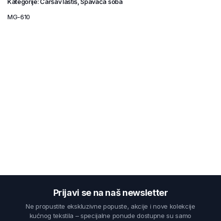
Kategorije:
Čaršav lastiš
,
Spavaća soba
MG-610
Prijavi se na naš newsletter
Ne propustite ekskluzivne popuste, akcije i nove kolekcije
kućnog tekstila – specijalne ponude dostupne su samo