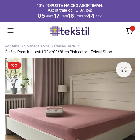
10% POPUSTA NA CEO ASORTIMAN.
Akcija traje od 15. 07. još:
05
17
16
44
dana
sati
minuta
sek.
0
Početna
Spavaća soba
Čaršav lastiš
Čaršav Pamuk – Lastiš 90×200/28cm Pink color – Tekstil Shop
10%