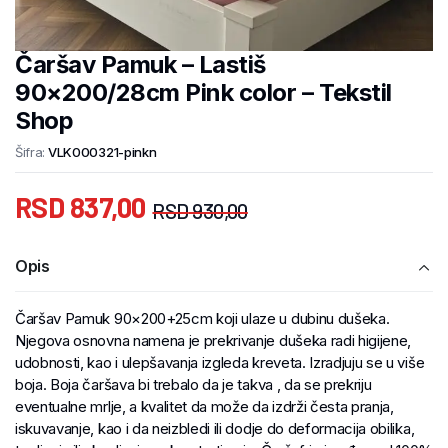
Čaršav Pamuk – Lastiš
90×200/28cm Pink color – Tekstil
Shop
Šifra:
VLK000321-pinkn
RSD
837,00
RSD
930,00
Opis
Čaršav Pamuk 90×200+25cm koji ulaze u dubinu dušeka.
Njegova osnovna namena je prekrivanje dušeka radi higijene,
udobnosti, kao i ulepšavanja izgleda kreveta. Izradjuju se u više
boja. Boja čaršava bi trebalo da je takva , da se prekriju
eventualne mrlje, a kvalitet da može da izdrži česta pranja,
iskuvavanje, kao i da neizbledi ili dodje do deformacija obilika,