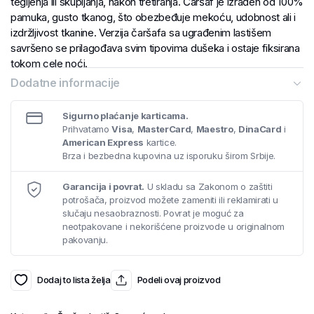
tegljenja ili skupljanja, nakon tretiranja. Čaršaf je izrađen od 100%
pamuka, gusto tkanog, što obezbeđuje mekoću, udobnost ali i
izdržljivost tkanine. Verzija čaršafa sa ugrađenim lastišem
savršeno se prilagođava svim tipovima dušeka i ostaje fiksirana
tokom cele noći.
Dodatne informacije
Sigurno plaćanje karticama.
Prihvatamo
Visa
,
MasterCard
,
Maestro
,
DinaCard
i
American Express
kartice.
Brza i bezbedna kupovina uz isporuku širom Srbije.
Garancija i povrat.
U skladu sa Zakonom o zaštiti
potrošača, proizvod možete zameniti ili reklamirati u
slučaju nesaobraznosti. Povrat je moguć za
neotpakovane i nekorišćene proizvode u originalnom
pakovanju.
Dodaj to lista želja
Podeli ovaj proizvod