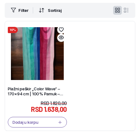
Filter
Sortiraj
10%
Plažni peškir „Color Wave“ –
170×94 cm | 100% Pamuk –
Tekstil Shop
RSD
1.820,00
RSD
1.638,00
Dodaj u korpu