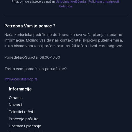
Prijavom se slažete sa našim
Uslovima korišćenja i Politikom privatnosti i
kolačića.
Potrebna Vam je pomoć ?
Naša korisnička podrška je dostupna za sva vaša pitanja i dodatne
informacije. Molimo vas da nas kontaktirate isključivo putem emaila,
kako bismo vam u najkraćem roku pružili tačan i kvalitetan odgovor.
Ponedeljak-Subota: 08:00-16:00
Treba vam pomoć oko porudžbine?
info@tekstilshop.rs
Informacije
O nama
Novosti
Tekstilni rečnik
Praćenje pošiljke
Dostava i plaćanje