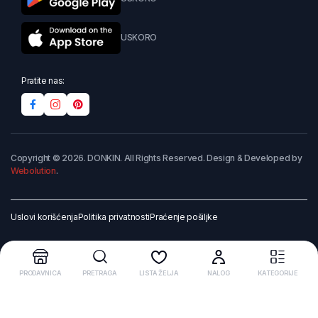
USKORO
Pratite nas:
Copyright © 2026. DONKIN. All Rights Reserved. Design & Developed by
Webolution
.
Uslovi korišćenja
Politika privatnosti
Praćenje pošiljke
PRODAVNICA
PRETRAGA
LISTA ŽELJA
NALOG
KATEGORIJE