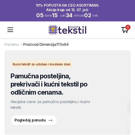
10% POPUSTA NA CEO ASORTIMAN.
Akcija traje od 15. 07. još:
05
15
34
02
dana
sati
minuta
sek.
0
Početna
Proizvod Dimenzija
170x94
Kućni tekstil za udoban i moderan dom
Pamučna posteljina,
prekrivači i kućni tekstil po
odličnim cenama.
Akcijske cene za pamučnu posteljinu i kućni
tekstil.
Pogledaj ponudu