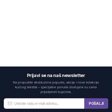
Prijavi se na naš newsletter
Ne propustite ekskluzivne popuste, akcije i nove kolekcije
kućnog tekstila – specijalne ponude dostupne su samo
prijavljenim kupcima.
POŠALJI