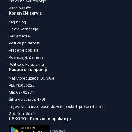
Pravo na odustajanje
Kako naručiti
Korisnički servis
Moj nalog
Uslovi korišćenja
Reklamacije
Politika privatnosti
Praćenje pošiljke
Povraćaj & Zamena
Politika o kolačićima
Podaci o kompaniji
Naziv preduzeća: DONKIN
PIB: 115605220
MB: 68492874
Šifra delatnosti: 4791
Trgovina na malo posredstvom pošte ili preko interneta
Grdelica, Srbija
USKORO - Preuzmite aplikaciju
USKORO