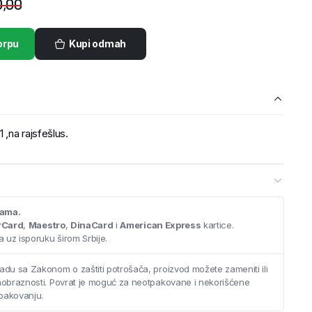
,00
orpu
Kupi odmah
,na rajsfešlus.
cama.
rCard
,
Maestro
,
DinaCard
i
American Express
kartice.
 uz isporuku širom Srbije.
adu sa Zakonom o zaštiti potrošača, proizvod možete zameniti ili
saobraznosti. Povrat je moguć za neotpakovane i nekorišćene
pakovanju.