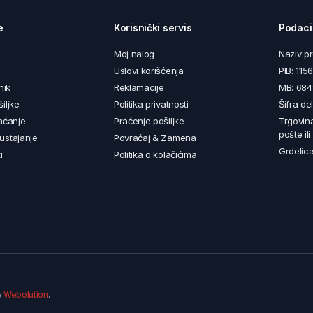
e
Korisnički servis
Podaci
Moj nalog
Naziv p
Uslovi korišćenja
PIB: 11
nik
Reklamacije
MB: 68
iljke
Politika privatnosti
Šifra de
aćanje
Praćenje pošiljke
Trgovin
pošte il
ustajanje
Povraćaj & Zamena
Grdelica
i
Politika o kolačićima
y
Webolution
.