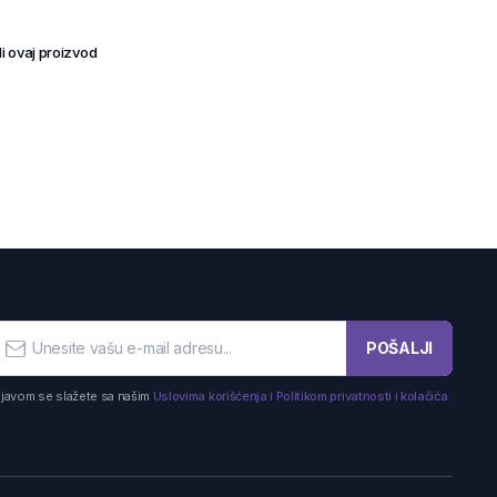
i ovaj proizvod
POŠALJI
ijavom se slažete sa našim
Uslovima korišćenja i Politikom privatnosti i kolačića.