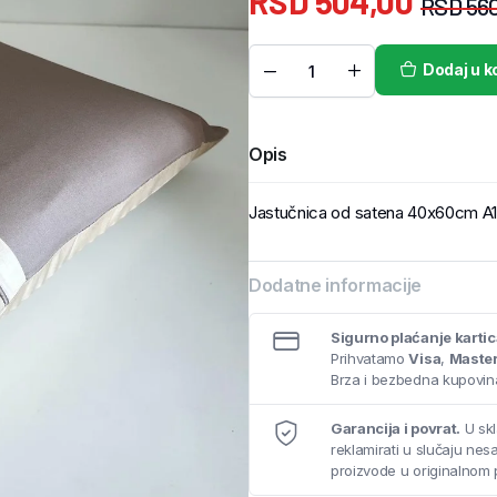
RSD
504,00
RSD
560
Dodaj u k
Opis
Jastučnica od satena 40x60cm A11 
Dodatne informacije
Sigurno plaćanje karti
Prihvatamo
Visa
,
Maste
Brza i bezbedna kupovina
Garancija i povrat.
U skl
reklamirati u slučaju ne
proizvode u originalnom 