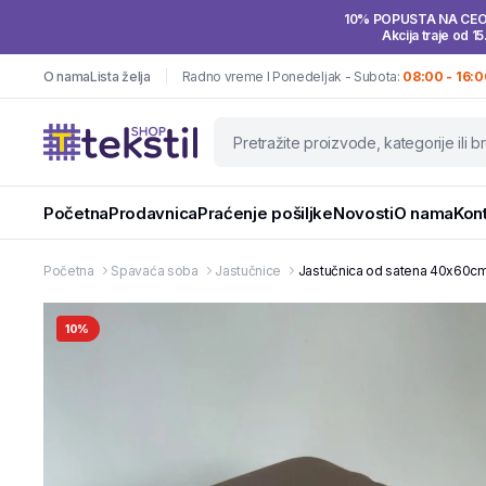
10% POPUSTA NA CE
Akcija traje od 15
O nama
Lista želja
Radno vreme I Ponedeljak - Subota:
08:00 - 16:0
Početna
Prodavnica
Praćenje pošiljke
Novosti
O nama
Kon
Početna
Spavaća soba
Jastučnice
Jastučnica od satena 40x60cm 
10%