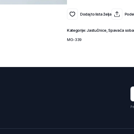
Dodaj to lista želja
Podel
Kategorije:
Jastučnice
,
Spavaća soba
MG-339
Pr