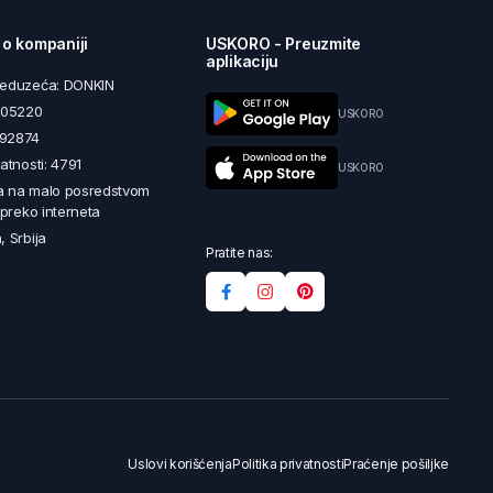
 o kompaniji
USKORO - Preuzmite
aplikaciju
reduzeća: DONKIN
5605220
USKORO
492874
latnosti: 4791
USKORO
a na malo posredstvom
i preko interneta
, Srbija
Pratite nas:
Uslovi korišćenja
Politika privatnosti
Praćenje pošiljke