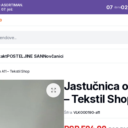
O ASORTIMAN.
07
02
dana
. 07. još:
0
takt
POSTELJINE SAN
Novčanici
A11 – Tekstil Shop
Jastučnica 
– Tekstil Sh
Šifra:
VLK000190-a11