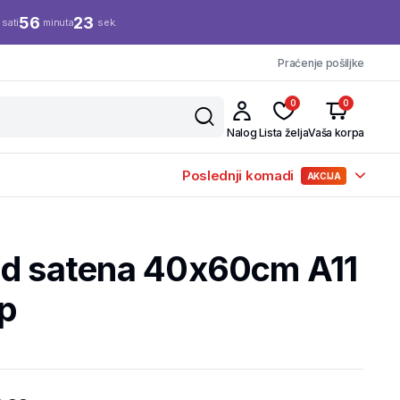
56
23
sati
minuta
sek.
Praćenje pošiljke
0
0
Nalog
Lista želja
Vaša korpa
Poslednji komadi
AKCIJA
od satena 40x60cm A11
op