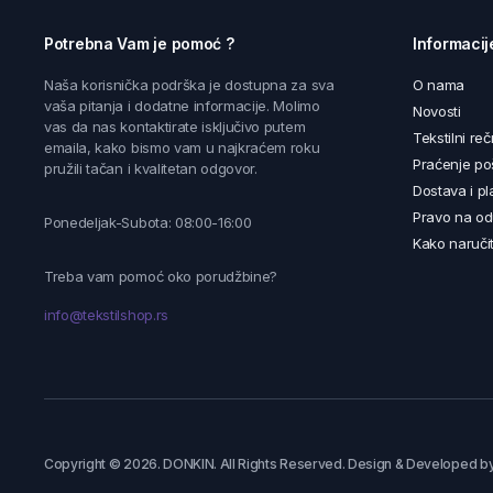
Potrebna Vam je pomoć ?
Informacij
Naša korisnička podrška je dostupna za sva
O nama
vaša pitanja i dodatne informacije. Molimo
Novosti
vas da nas kontaktirate isključivo putem
Tekstilni reč
emaila, kako bismo vam u najkraćem roku
Praćenje poš
pružili tačan i kvalitetan odgovor.
Dostava i pl
Pravo na od
Ponedeljak-Subota: 08:00-16:00
Kako naručit
Treba vam pomoć oko porudžbine?
info@tekstilshop.rs
Copyright © 2026. DONKIN. All Rights Reserved. Design & Developed b