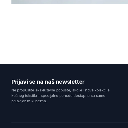
Prijavi se na naš newsletter
Ne propustite ekskluzivne popuste, akcije i nove kolekcije
kućnog tekstila – specijalne ponude dostupne su samo
prijavljenim kupcima.