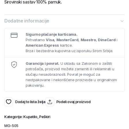
Sirovinski sastav 100% pamuk.
Dodatne informacije
Sigurno plaćanje karticama.
Prihvatamo
Visa
,
MasterCard
,
Maestro
,
DinaCard
i
American Express
kartice.
Brza i bezbedna kupovina uz isporuku širom Srbije.
Garancija i povrat.
U skladu sa Zakonom o zaštiti
potrošača, proizvod možete zameniti ili reklamirati u
slučaju nesaobraznosti. Povrat je moguć za
neotpakovane i nekorišćene proizvode u originalnom
pakovanju.
Dodaj to lista želja
Podeli ovaj proizvod
Kategorije:
Kupatilo
,
Peškiri
MG-505