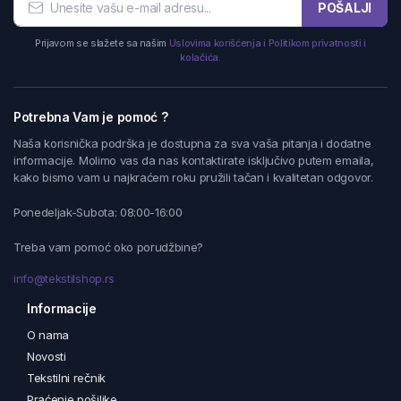
POŠALJI
Prijavom se slažete sa našim
Uslovima korišćenja i Politikom privatnosti i
kolačića.
Potrebna Vam je pomoć ?
Naša korisnička podrška je dostupna za sva vaša pitanja i dodatne
informacije. Molimo vas da nas kontaktirate isključivo putem emaila,
kako bismo vam u najkraćem roku pružili tačan i kvalitetan odgovor.
Ponedeljak-Subota: 08:00-16:00
Treba vam pomoć oko porudžbine?
info@tekstilshop.rs
Informacije
O nama
Novosti
Tekstilni rečnik
Praćenje pošiljke