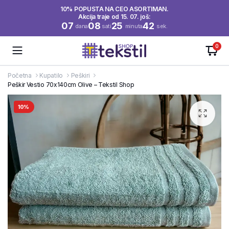
10% POPUSTA NA CEO ASORTIMAN.
Akcija traje od 15. 07. još:
07
08
25
42
dana
sati
minuta
sek.
0
Početna
Kupatilo
Peškiri
Peškir Vestio 70x140cm Olive – Tekstil Shop
10%