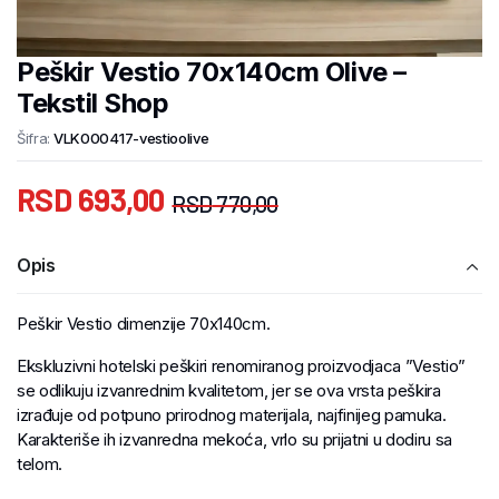
Peškir Vestio 70x140cm Olive –
Tekstil Shop
Šifra:
VLK000417-vestioolive
RSD
693,00
RSD
770,00
Opis
Peškir Vestio dimenzije 70x140cm.
Ekskluzivni hotelski peškiri renomiranog proizvodjaca ”Vestio”
se odlikuju izvanrednim kvalitetom, jer se ova vrsta peškira
izrađuje od potpuno prirodnog materijala, najfinijeg pamuka.
Karakteriše ih izvanredna mekoća, vrlo su prijatni u dodiru sa
telom.