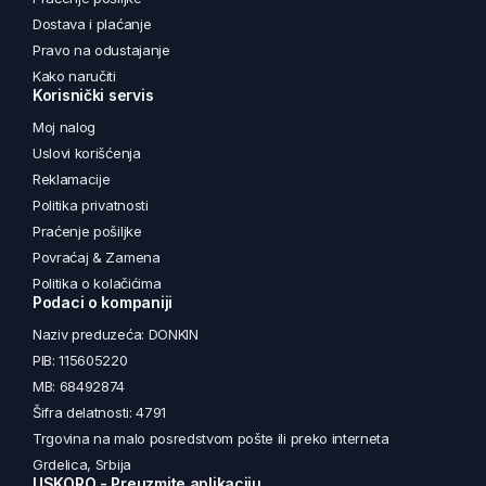
Dostava i plaćanje
Pravo na odustajanje
Kako naručiti
Korisnički servis
Moj nalog
Uslovi korišćenja
Reklamacije
Politika privatnosti
Praćenje pošiljke
Povraćaj & Zamena
Politika o kolačićima
Podaci o kompaniji
Naziv preduzeća: DONKIN
PIB: 115605220
MB: 68492874
Šifra delatnosti: 4791
Trgovina na malo posredstvom pošte ili preko interneta
Grdelica, Srbija
USKORO - Preuzmite aplikaciju