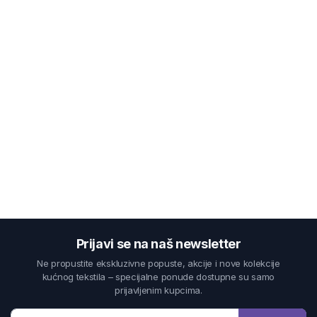
Prijavi se na naš newsletter
Ne propustite ekskluzivne popuste, akcije i nove kolekcije
kućnog tekstila – specijalne ponude dostupne su samo
prijavljenim kupcima.