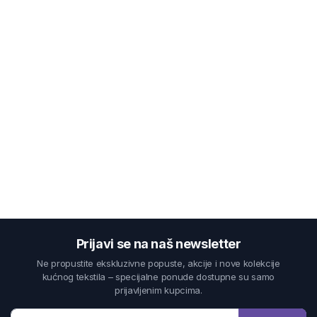
Prijavi se na naš newsletter
Ne propustite ekskluzivne popuste, akcije i nove kolekcije
kućnog tekstila – specijalne ponude dostupne su samo
prijavljenim kupcima.