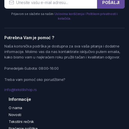
POŠALJI
Prijavom se slažete sa našim
Uslovima korišćenja i Politikom privatnosti i
kolačića.
Potrebna Vam je pomoć ?
Naša korisnička podrška je dostupna za sva vaša pitanja i dodatne
informacije. Molimo vas da nas kontaktirate isključivo putem emaila,
kako bismo vam u najkraćem roku pružili tačan i kvalitetan odgovor.
Ponedeljak-Subota: 08:00-16:00
Treba vam pomoć oko porudžbine?
info@tekstilshop.rs
Informacije
O nama
Novosti
Tekstilni rečnik
Praćenje pošiljke