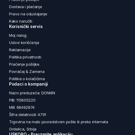
Dostava i plaćanje
Pravo na odustajanje
Kako naručiti
Korisnički servis
Moj nalog
Uslovi korišćenja
Reklamacije
Politika privatnosti
Praćenje pošiljke
Povraćaj & Zamena
Politika o kolačićima
Podaci o kompaniji
Naziv preduzeća: DONKIN
PIB: 115605220
MB: 68492874
Šifra delatnosti: 4791
Trgovina na malo posredstvom pošte ili preko interneta
Grdelica, Srbija
USKORO - Preuzmite aplikaciju