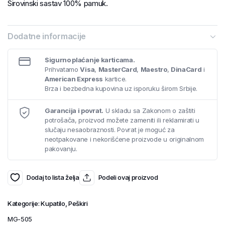
Sirovinski sastav 100% pamuk.
Dodatne informacije
Sigurno plaćanje karticama.
Prihvatamo
Visa
,
MasterCard
,
Maestro
,
DinaCard
i
American Express
kartice.
Brza i bezbedna kupovina uz isporuku širom Srbije.
Garancija i povrat.
U skladu sa Zakonom o zaštiti
potrošača, proizvod možete zameniti ili reklamirati u
slučaju nesaobraznosti. Povrat je moguć za
neotpakovane i nekorišćene proizvode u originalnom
pakovanju.
Dodaj to lista želja
Podeli ovaj proizvod
Kategorije:
Kupatilo
,
Peškiri
MG-505