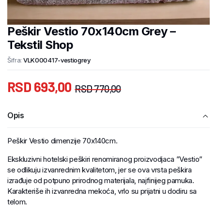
Peškir Vestio 70x140cm Grey –
Tekstil Shop
Šifra:
VLK000417-vestiogrey
RSD
693,00
RSD
770,00
Opis
Peškir Vestio dimenzije 70x140cm.
Ekskluzivni hotelski peškiri renomiranog proizvodjaca ”Vestio”
se odlikuju izvanrednim kvalitetom, jer se ova vrsta peškira
izrađuje od potpuno prirodnog materijala, najfinijeg pamuka.
Karakteriše ih izvanredna mekoća, vrlo su prijatni u dodiru sa
telom.