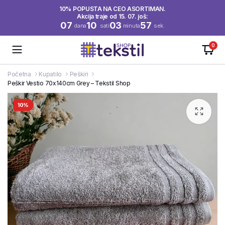
10% POPUSTA NA CEO ASORTIMAN.
Akcija traje od 15. 07. još:
07
10
03
57
dana
sati
minuta
sek.
0
Početna
Kupatilo
Peškiri
Peškir Vestio 70x140cm Grey – Tekstil Shop
10%