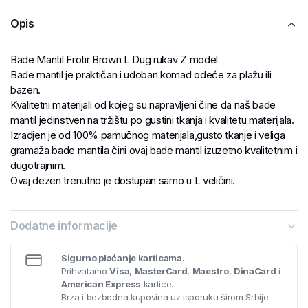
Opis
Bade Mantil Frotir Brown L Dug rukav Z model
Bade mantil je praktičan i udoban komad odeće za plažu ili
bazen.
Kvalitetni materijali od kojeg su napravljeni čine da naš bade
mantil jedinstven na tržištu po gustini tkanja i kvalitetu materijala.
Izradjen je od 100% pamučnog materijala,gusto tkanje i veliga
gramaža bade mantila čini ovaj bade mantil izuzetno kvalitetnim i
dugotrajnim.
Ovaj dezen trenutno je dostupan samo u L veličini.
Dodatne informacije
Sigurno plaćanje karticama.
Prihvatamo
Visa
,
MasterCard
,
Maestro
,
DinaCard
i
American Express
kartice.
Brza i bezbedna kupovina uz isporuku širom Srbije.