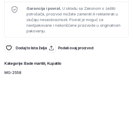
Garancija i povrat.
U skladu sa Zakonom o zaštiti
potrošača, proizvod možete zameniti ili reklamirati u
slučaju nesaobraznosti. Povrat je moguć za
neotpakovane i nekorišćene proizvode u originalnom
pakovanju.
Dodaj to lista želja
Podeli ovaj proizvod
Kategorije:
Bade mantili
,
Kupatilo
MG-2558