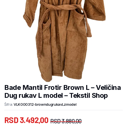
Bade Mantil Frotir Brown L – Veličina
Dug rukav L model – Tekstil Shop
Šifra:
VLK000312-browndugrukavLzmodel
RSD
3.492,00
RSD
3.880,00