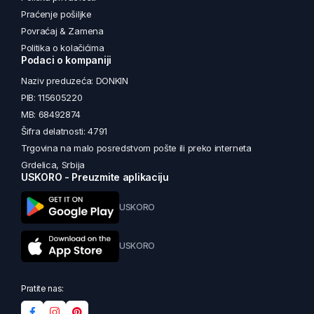
Praćenje pošiljke
Povraćaj & Zamena
Politika o kolačićima
Podaci o kompaniji
Naziv preduzeća: DONKIN
PIB: 115605220
MB: 68492874
Šifra delatnosti: 4791
Trgovina na malo posredstvom pošte ili preko interneta
Grdelica, Srbija
USKORO - Preuzmite aplikaciju
USKORO
USKORO
Pratite nas: