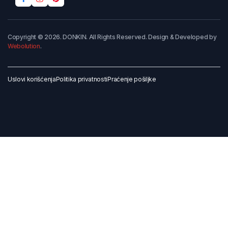
Copyright © 2026. DONKIN. All Rights Reserved. Design & Developed by
Webolution
.
Uslovi korišćenja
Politika privatnosti
Praćenje pošiljke
Dodaj u korpu
Kupi odmah