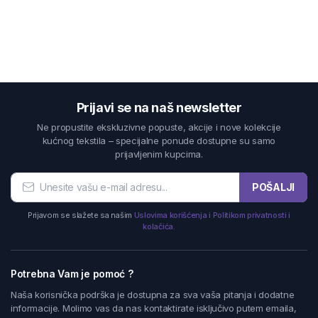
Prijavi se na naš newsletter
Ne propustite ekskluzivne popuste, akcije i nove kolekcije
kućnog tekstila – specijalne ponude dostupne su samo
prijavljenim kupcima.
POŠALJI
Prijavom se slažete sa našim
Uslovima korišćenja i Politikom privatnosti i
kolačića.
Potrebna Vam je pomoć ?
Naša korisnička podrška je dostupna za sva vaša pitanja i dodatne
informacije. Molimo vas da nas kontaktirate isključivo putem emaila,