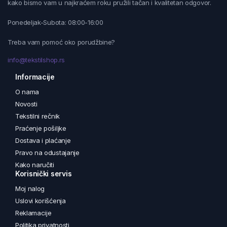
kako bismo vam u najkraćem roku pružili tačan i kvalitetan odgovor.
Ponedeljak-Subota: 08:00-16:00
Treba vam pomoć oko porudžbine?
info@tekstilshop.rs
Informacije
O nama
Novosti
Tekstilni rečnik
Praćenje pošiljke
Dostava i plaćanje
Pravo na odustajanje
Kako naručiti
Korisnički servis
Moj nalog
Uslovi korišćenja
Reklamacije
Politika privatnosti