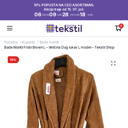
10% POPUSTA NA CEO ASORTIMAN.
Akcija traje od 15. 07. još:
06
09
28
18
dana
sati
minuta
sek.
0
Početna
Kupatilo
Bade mantili
Bade Mantil Frotir Brown L – Veličina Dug rukav L model – Tekstil Shop
10%