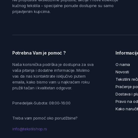
kućnog tekstila – specijalne ponude dostupne su samo
prijavljenim kupcima.
Potrebna Vam je pomoć ?
Informacij
Naša korisnička podrška je dostupna za sva
O nama
vaša pitanja i dodatne informacije. Molimo
Novosti
vas da nas kontaktirate isključivo putem
Tekstilni reč
emaila, kako bismo vam u najkraćem roku
Praćenje poš
pružili tačan i kvalitetan odgovor.
Dostava i pl
Pravo na od
Ponedeljak-Subota: 08:00-16:00
Kako naručit
Treba vam pomoć oko porudžbine?
info@tekstilshop.rs