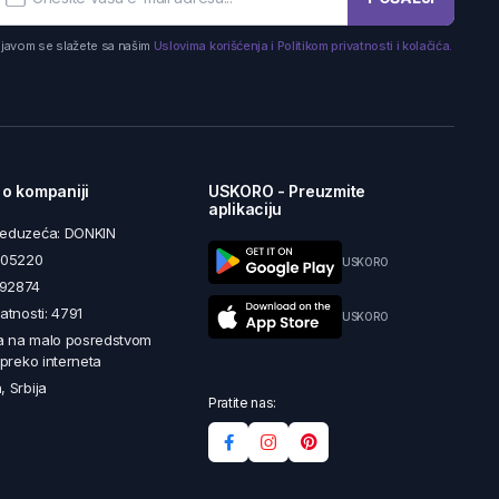
ijavom se slažete sa našim
Uslovima korišćenja i Politikom privatnosti i kolačića.
 o kompaniji
USKORO - Preuzmite
aplikaciju
reduzeća: DONKIN
5605220
USKORO
492874
latnosti: 4791
USKORO
a na malo posredstvom
i preko interneta
, Srbija
Pratite nas: