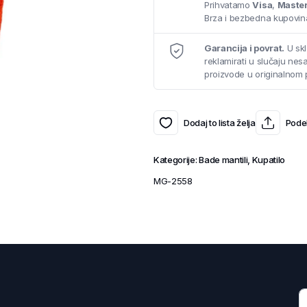
Prihvatamo
Visa
,
Maste
Brza i bezbedna kupovina
Garancija i povrat.
U skl
reklamirati u slučaju ne
proizvode u originalnom 
Dodaj to lista želja
Podel
Kategorije:
Bade mantili
,
Kupatilo
MG-2558