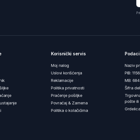
Pr
e
Korisnički servis
Podaci
Moj nalog
Naziv p
Uslovi korišćenja
PIB: 11
nik
Reklamacije
MB: 68
iljke
Politika privatnosti
Šifra de
aćanje
Praćenje pošiljke
Trgovin
pošte il
ustajanje
Povraćaj & Zamena
Grdelica
i
Politika o kolačićima