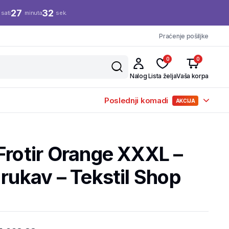
27
31
sati
minuta
sek.
Praćenje pošiljke
0
0
Nalog
Lista želja
Vaša korpa
Poslednji komadi
AKCIJA
Frotir Orange XXXL –
 rukav – Tekstil Shop