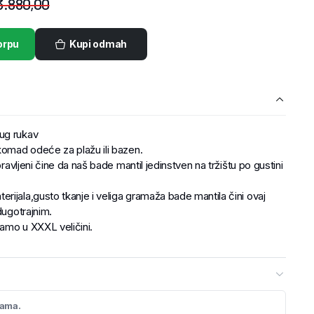
3.880,00
orpu
Kupi odmah
ug rukav
komad odeće za plažu ili bazen.
pravljeni čine da naš bade mantil jedinstven na tržištu po gustini
ijala,gusto tkanje i veliga gramaža bade mantila čini ovaj
dugotrajnim.
amo u XXXL veličini.
cama.