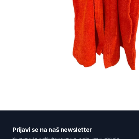
Prijavi se na naš newsletter
Ne propustite ekskluzivne popuste, akcije i nove kolekcije