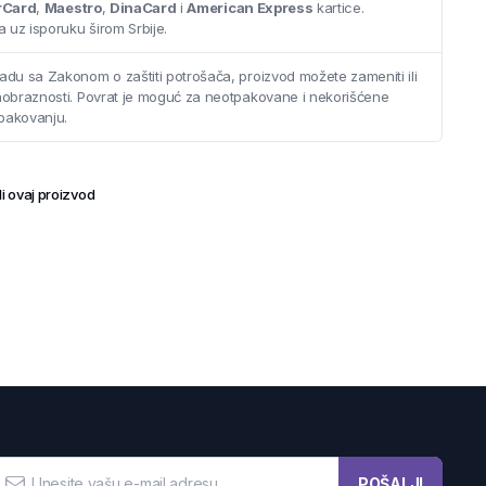
rCard
,
Maestro
,
DinaCard
i
American Express
kartice.
 uz isporuku širom Srbije.
adu sa Zakonom o zaštiti potrošača, proizvod možete zameniti ili
saobraznosti. Povrat je moguć za neotpakovane i nekorišćene
pakovanju.
i ovaj proizvod
POŠALJI