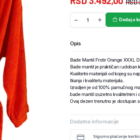
RSD
3.492,00
RSD
Dodaj u k
Opis
Bade Mantil Frotir Orange XXXL D
Bade mantil je praktičan i udoban 
Kvalitetni materijali od kojeg su na
tkanja i kvalitetu materijala.
Izradjen je od 100% pamučnog mater
bade mantil izuzetno kvalitetnim i 
Ovaj dezen trenutno je dostupan s
Dodatne informacije
Sigurno plaćanje karti