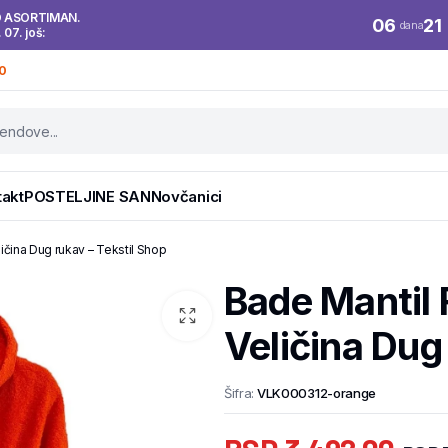
O ASORTIMAN.
06
21
dana
. 07. još:
0
takt
POSTELJINE SAN
Novčanici
ičina Dug rukav – Tekstil Shop
Bade Mantil 
Veličina Dug
Šifra:
VLK000312-orange