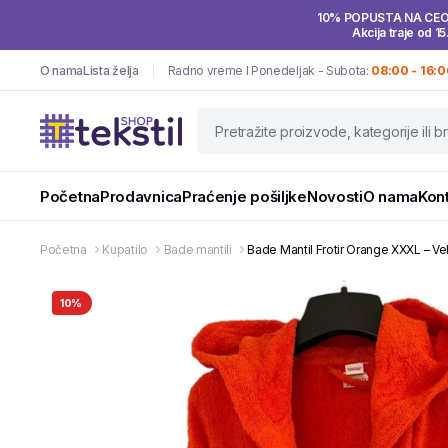
10% POPUSTA NA CE
Akcija traje od 15
O nama
Lista želja
Radno vreme I Ponedeljak - Subota:
08:00 - 16:0
Početna
Prodavnica
Praćenje pošiljke
Novosti
O nama
Kon
Početna
Kupatilo
Bade mantili
Bade Mantil Frotir Orange XXXL – Vel
10%