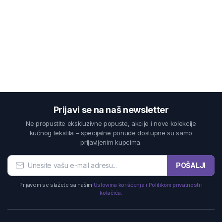
Prijavi se na naš newsletter
Ne propustite ekskluzivne popuste, akcije i nove kolekcije
kućnog tekstila – specijalne ponude dostupne su samo
prijavljenim kupcima.
POŠALJI
Prijavom se slažete sa našim
Uslovima korišćenja i Politikom privatnosti i
kolačića.