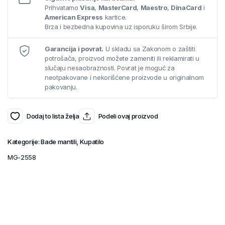
Prihvatamo
Visa
,
MasterCard
,
Maestro
,
DinaCard
i
American Express
kartice.
Brza i bezbedna kupovina uz isporuku širom Srbije.
Garancija i povrat.
U skladu sa Zakonom o zaštiti
potrošača, proizvod možete zameniti ili reklamirati u
slučaju nesaobraznosti. Povrat je moguć za
neotpakovane i nekorišćene proizvode u originalnom
pakovanju.
Dodaj to lista želja
Podeli ovaj proizvod
Kategorije:
Bade mantili
,
Kupatilo
MG-2558