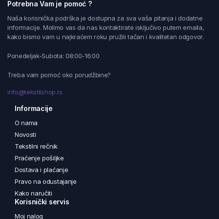
Potrebna Vam je pomoć ?
Naša korisnička podrška je dostupna za sva vaša pitanja i dodatne
informacije. Molimo vas da nas kontaktirate isključivo putem emaila,
kako bismo vam u najkraćem roku pružili tačan i kvalitetan odgovor.
Ponedeljak-Subota: 08:00-16:00
Treba vam pomoć oko porudžbine?
info@tekstilshop.rs
Informacije
O nama
Novosti
Tekstilni rečnik
Praćenje pošiljke
Dostava i plaćanje
Pravo na odustajanje
Kako naručiti
Korisnički servis
Moj nalog