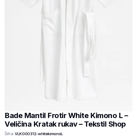
Bade Mantil Frotir White Kimono L –
Veličina Kratak rukav – Tekstil Shop
Šifra:
VLK000312-whitekimonoL