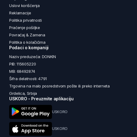
Uslovi korišćenja
Reklamacije
Politika privatnosti
Praćenje pošiljke
Povraćaj & Zamena
Politika o kolačićima
Podaci o kompaniji
Naziv preduzeća: DONKIN
PIB: 115605220
MB: 68492874
Šifra delatnosti: 4791
Trgovina na malo posredstvom pošte ili preko interneta
Grdelica, Srbija
USKORO - Preuzmite aplikaciju
USKORO
USKORO