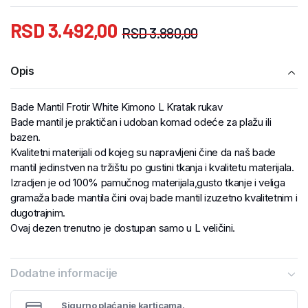
RSD
3.492,00
RSD
3.880,00
Opis
Bade Mantil Frotir White Kimono L Kratak rukav
Bade mantil je praktičan i udoban komad odeće za plažu ili
bazen.
Kvalitetni materijali od kojeg su napravljeni čine da naš bade
mantil jedinstven na tržištu po gustini tkanja i kvalitetu materijala.
Izradjen je od 100% pamučnog materijala,gusto tkanje i veliga
gramaža bade mantila čini ovaj bade mantil izuzetno kvalitetnim i
dugotrajnim.
Ovaj dezen trenutno je dostupan samo u L veličini.
Dodatne informacije
Sigurno plaćanje karticama.