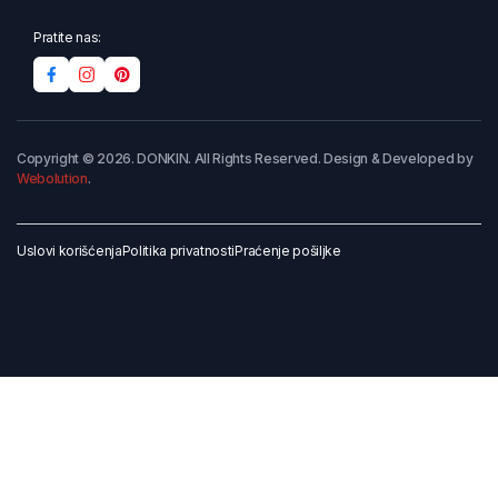
Pratite nas:
Copyright © 2026. DONKIN. All Rights Reserved. Design & Developed by
Webolution
.
Uslovi korišćenja
Politika privatnosti
Praćenje pošiljke
Dodaj u korpu
Kupi odmah