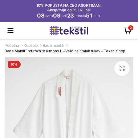
10% POPUSTA NA CEO ASORTIMAN.
Akcija traje od 15. 07. još:
08
09
23
51
dana
sati
minuta
sek.
0
Početna
Kupatilo
Bade mantili
Bade Mantil Frotir White Kimono L – Veličina Kratak rukav – Tekstil Shop
10%