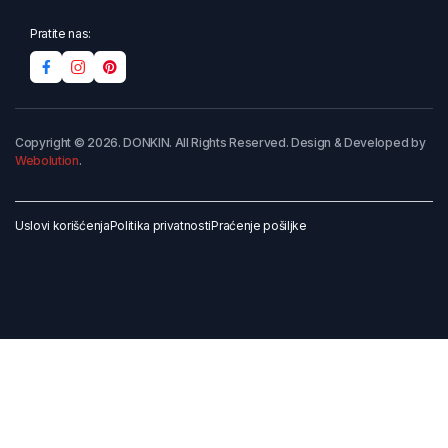
Pratite nas:
Copyright © 2026. DONKIN. All Rights Reserved. Design & Developed by
Webolution
.
Uslovi korišćenja
Politika privatnosti
Praćenje pošiljke
Dodaj u korpu
Kupi odmah