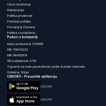
Uslovi korišćenja
Reklamacije
Politika privatnosti
Praćenje pošiljke
Povraćaj & Zamena
Politika o kolačićima
Podaci o kompaniji
Naziv preduzeća: DONKIN
PIB: 115605220
MB: 68492874
Šifra delatnosti: 4791
Trgovina na malo posredstvom pošte ili preko interneta
Grdelica, Srbija
USKORO - Preuzmite aplikaciju
USKORO
USKORO