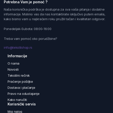
Potrebna Vam je pomoć ?
Naša korisnička podrška je dostupna za sva vaša pitanja i dodatne
informacije. Molimo vas da nas kontaktirate isključivo putem emaila,
kako bismo vam u najkraćem roku pružili tačan i kvalitetan odgovor.
Ponedeljak-Subota: 08:00-16:00
Treba vam pomoć oko porudžbine?
info@tekstilshop.rs
Informacije
O nama
Novosti
Tekstilni rečnik
Praćenje pošiljke
Dostava i plaćanje
Pravo na odustajanje
Kako naručiti
Korisnički servis
Moj nalog