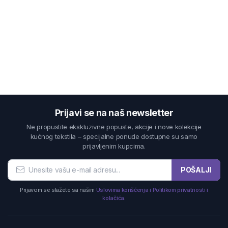
Prijavi se na naš newsletter
Ne propustite ekskluzivne popuste, akcije i nove kolekcije
kućnog tekstila – specijalne ponude dostupne su samo
prijavljenim kupcima.
POŠALJI
Prijavom se slažete sa našim
Uslovima korišćenja i Politikom privatnosti i
kolačića.