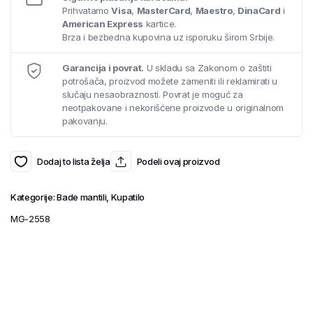
Prihvatamo
Visa
,
MasterCard
,
Maestro
,
DinaCard
i
American Express
kartice.
Brza i bezbedna kupovina uz isporuku širom Srbije.
Garancija i povrat.
U skladu sa Zakonom o zaštiti
potrošača, proizvod možete zameniti ili reklamirati u
slučaju nesaobraznosti. Povrat je moguć za
neotpakovane i nekorišćene proizvode u originalnom
pakovanju.
Dodaj to lista želja
Podeli ovaj proizvod
Kategorije:
Bade mantili
,
Kupatilo
MG-2558