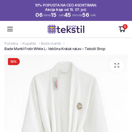
10% POPUSTA NA CEO ASORTIMAN.
Akcija traje od 15. 07. još:
06
15
45
56
dana
sati
minuta
sek.
0
Početna
Kupatilo
Bade mantili
Bade Mantil Frotir White L- Veličina Kratak rukav – Tekstil Shop
10%