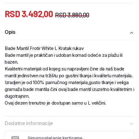
RSD
3.492,00
RSD
3.880,00
Opis
Bade Mantil Frotir White L Kratak rukav
Bade mantil je praktičan i udoban komad odeće za plažu ili
bazen.
Kvalitetni materijali od kojeg su napravljeni čine da naš bade
mantil jedinstven na tržištu po gustini tkanja i kvalitetu materijala.
Izradjen je od 100% pamučnog materijala,gusto tkanje i veliga
gramaža bade mantila čini ovaj bade mantil izuzetno kvalitetnim i
dugotrajnim.
Ovaj dezen trenutno je dostupan samo u L veličini.
Dodatne informacije
Sigurno plaćanje karticama.