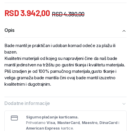
RSD
3.942,00
RSD
4.380,00
Opis
Bade mantil je praktičan i udoban komad odeće za plažu ili
bazen.
Kvalitetni materijali od kojeg su napravljeni čine da naš bade
mantil jedinstven na tržištu po gustini tkanja i kvalitetu materijala.
Pliš izradjen je od 100% pamučnog materijala,gusto tkanje i
veliga gramaža bade mantila čini ovaj bade mantil izuzetno
kvalitetnim i dugotrajnim.
Dodatne informacije
Sigurno plaćanje karticama.
Prihvatamo
Visa
,
MasterCard
,
Maestro
,
DinaCard
i
American Express
kartice.