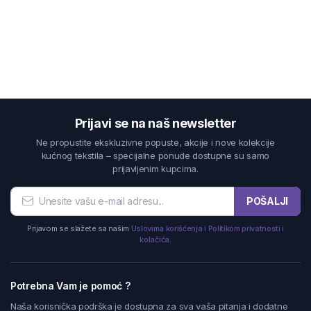
Prijavi se na naš newsletter
Ne propustite ekskluzivne popuste, akcije i nove kolekcije
kućnog tekstila – specijalne ponude dostupne su samo
prijavljenim kupcima.
POŠALJI
Prijavom se slažete sa našim
Uslovima korišćenja i Politikom privatnosti i
kolačića.
Potrebna Vam je pomoć ?
Naša korisnička podrška je dostupna za sva vaša pitanja i dodatne