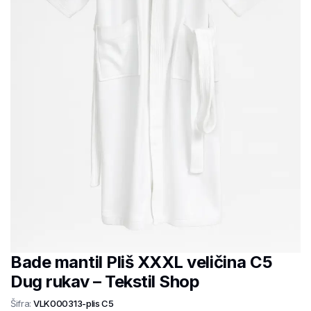
Bade mantil Pliš XXXL veličina C5
Dug rukav – Tekstil Shop
Šifra:
VLK000313-plis C5