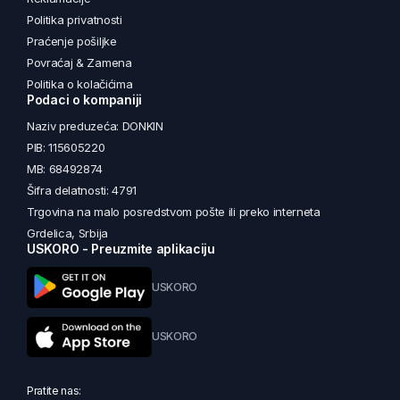
Politika privatnosti
Praćenje pošiljke
Povraćaj & Zamena
Politika o kolačićima
Podaci o kompaniji
Naziv preduzeća: DONKIN
PIB: 115605220
MB: 68492874
Šifra delatnosti: 4791
Trgovina na malo posredstvom pošte ili preko interneta
Grdelica, Srbija
USKORO - Preuzmite aplikaciju
USKORO
USKORO
Pratite nas: