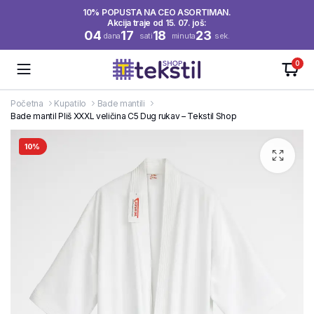
10% POPUSTA NA CEO ASORTIMAN.
Akcija traje od 15. 07. još:
04
17
18
23
dana
sati
minuta
sek.
0
Početna
Kupatilo
Bade mantili
Bade mantil Pliš XXXL veličina C5 Dug rukav – Tekstil Shop
10%