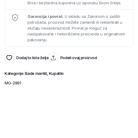
Brza i bezbedna kupovina uz isporuku širom Srbije.
Garancija i povrat.
U skladu sa Zakonom o zaštiti
potrošača, proizvod možete zameniti ili reklamirati u
slučaju nesaobraznosti. Povrat je moguć za
neotpakovane i nekorišćene proizvode u originalnom
pakovanju.
Dodaj to lista želja
Podeli ovaj proizvod
Kategorije:
Bade mantili
,
Kupatilo
MG-2891