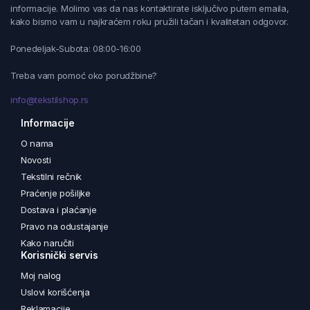
informacije. Molimo vas da nas kontaktirate isključivo putem emaila,
kako bismo vam u najkraćem roku pružili tačan i kvalitetan odgovor.
Ponedeljak-Subota: 08:00-16:00
Treba vam pomoć oko porudžbine?
info@tekstilshop.rs
Informacije
O nama
Novosti
Tekstilni rečnik
Praćenje pošiljke
Dostava i plaćanje
Pravo na odustajanje
Kako naručiti
Korisnički servis
Moj nalog
Uslovi korišćenja
Reklamacije