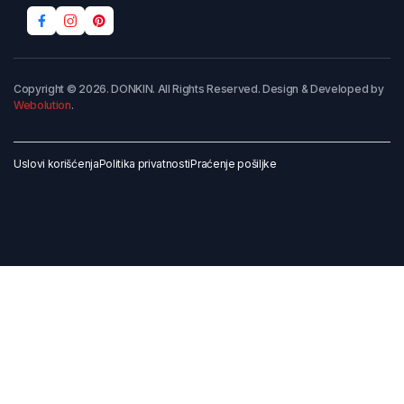
Copyright © 2026. DONKIN. All Rights Reserved. Design & Developed by
Webolution
.
Uslovi korišćenja
Politika privatnosti
Praćenje pošiljke
Dodaj u korpu
Kupi odmah