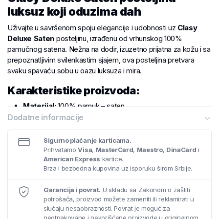
luksuz koji oduzima dah
Uživajte u savršenom spoju elegancije i udobnosti uz
Clasy
Deluxe Saten
posteljinu, izrađenu od vrhunskog 100%
pamučnog satena. Nežna na dodir, izuzetno prijatna za kožu i sa
prepoznatljivim svilenkastim sjajem, ova posteljina pretvara
svaku spavaću sobu u oazu luksuza i mira.
Karakteristike proizvoda:
Materijal:
100% pamuk – saten
Dodatne informacije
Jorganska navlaka:
200×220 cm
Sigurno plaćanje karticama.
Čaršav:
240×260 cm (pogodan za bračne krevete i
Prihvatamo
Visa
,
MasterCard
,
Maestro
,
DinaCard
i
visoke dušeke)
American Express
kartice.
Brza i bezbedna kupovina uz isporuku širom Srbije.
Jastučnice:
4 kom x 50×70 cm
Garancija i povrat.
U skladu sa Zakonom o zaštiti
Satenska struktura vlakana omogućava izuzetnu prozračnost i
potrošača, proizvod možete zameniti ili reklamirati u
optimalnu regulaciju temperature tokom cele godine, dok
slučaju nesaobraznosti. Povrat je moguć za
elegantan dizajn unosi sofisticiranost u svaki enterijer.
neotpakovane i nekorišćene proizvode u originalnom