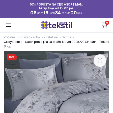
10% POPUSTA NA CEO ASORTIMAN.
Akcija traje od 15. 07. još:
06
16
33
59
dana
sati
minuta
sek.
0
Početna
Spavaća soba
Posteljine
Setovi
Clasy Deluxe – Saten posteljina za bračni krevet 200×220 Sindarin – Tekstil
Shop
10%