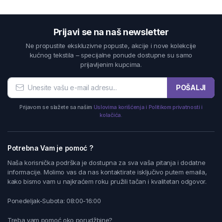
Prijavi se na naš newsletter
Ne propustite ekskluzivne popuste, akcije i nove kolekcije
kućnog tekstila – specijalne ponude dostupne su samo
prijavljenim kupcima.
POŠALJI
Prijavom se slažete sa našim
Uslovima korišćenja i Politikom privatnosti i
kolačića.
Potrebna Vam je pomoć ?
Naša korisnička podrška je dostupna za sva vaša pitanja i dodatne
informacije. Molimo vas da nas kontaktirate isključivo putem emaila,
kako bismo vam u najkraćem roku pružili tačan i kvalitetan odgovor.
Ponedeljak-Subota: 08:00-16:00
Treba vam pomoć oko porudžbine?