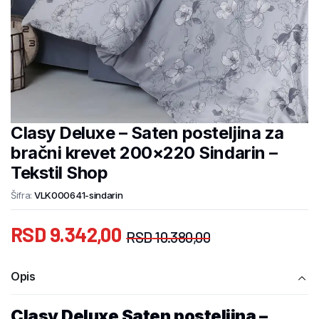
Clasy Deluxe – Saten posteljina za
bračni krevet 200×220 Sindarin –
Tekstil Shop
Šifra:
VLK000641-sindarin
RSD
9.342,00
RSD
10.380,00
Opis
Clasy Deluxe Saten posteljina –