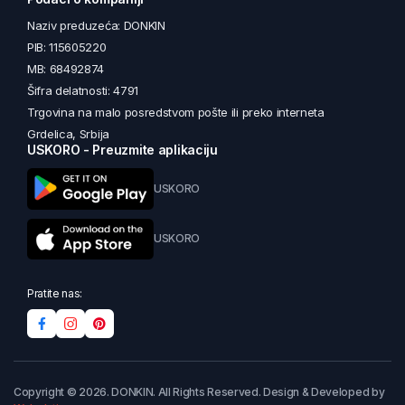
Naziv preduzeća: DONKIN
PIB: 115605220
MB: 68492874
Šifra delatnosti: 4791
Trgovina na malo posredstvom pošte ili preko interneta
Grdelica, Srbija
USKORO - Preuzmite aplikaciju
USKORO
USKORO
Pratite nas:
Copyright © 2026. DONKIN. All Rights Reserved. Design & Developed by