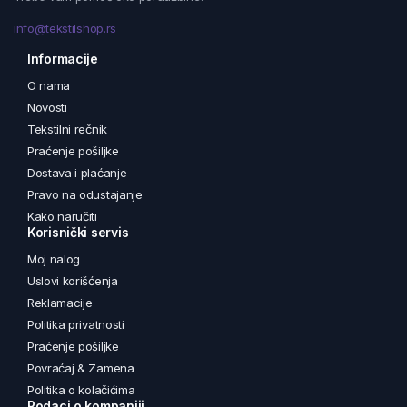
info@tekstilshop.rs
Informacije
O nama
Novosti
Tekstilni rečnik
Praćenje pošiljke
Dostava i plaćanje
Pravo na odustajanje
Kako naručiti
Korisnički servis
Moj nalog
Uslovi korišćenja
Reklamacije
Politika privatnosti
Praćenje pošiljke
Povraćaj & Zamena
Politika o kolačićima
Podaci o kompaniji