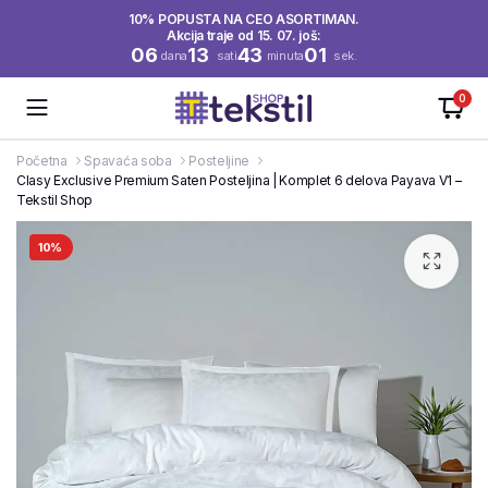
10% POPUSTA NA CEO ASORTIMAN.
Akcija traje od 15. 07. još:
06
13
43
01
dana
sati
minuta
sek.
0
Početna
Spavaća soba
Posteljine
Clasy Exclusive Premium Saten Posteljina | Komplet 6 delova Payava V1 –
Tekstil Shop
10%