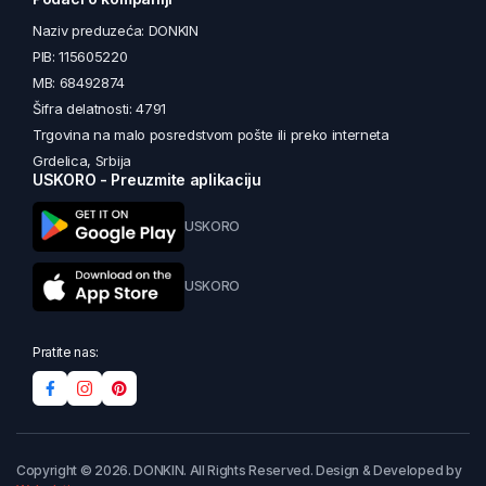
Naziv preduzeća: DONKIN
PIB: 115605220
MB: 68492874
Šifra delatnosti: 4791
Trgovina na malo posredstvom pošte ili preko interneta
Grdelica, Srbija
USKORO - Preuzmite aplikaciju
USKORO
USKORO
Pratite nas:
Copyright © 2026. DONKIN. All Rights Reserved. Design & Developed by