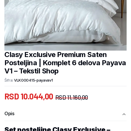
Clasy Exclusive Premium Saten
Posteljina | Komplet 6 delova Payava
V1 – Tekstil Shop
Šifra:
VLK000415-payavav1
RSD
10.044,00
RSD
11.160,00
Opis
Set posteljine Clasy Exclusive –