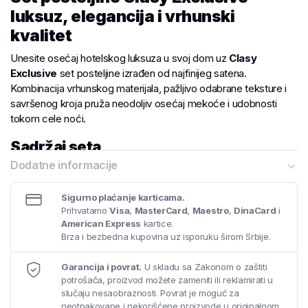
luksuz, elegancija i vrhunski
kvalitet
Unesite osećaj hotelskog luksuza u svoj dom uz
Clasy
Exclusive
set posteljine izrađen od najfinijeg satena.
Kombinacija vrhunskog materijala, pažljivo odabrane teksture i
savršenog kroja pruža neodoljiv osećaj mekoće i udobnosti
tokom cele noći.
Sadržaj seta
Dodatne informacije
Čaršav:
200 × 220 cm
Jorganska navlaka:
240 × 260 cm
Sigurno plaćanje karticama.
Prihvatamo
Visa
,
MasterCard
,
Maestro
,
DinaCard
i
4 jastučnice:
50 × 70 cm
American Express
kartice.
Brza i bezbedna kupovina uz isporuku širom Srbije.
Materijal
Garancija i povrat.
U skladu sa Zakonom o zaštiti
Saten – 100% najkvalitetniji pamuk
potrošača, proizvod možete zameniti ili reklamirati u
slučaju nesaobraznosti. Povrat je moguć za
Nežan i svilenkast na dodir
neotpakovane i nekorišćene proizvode u originalnom