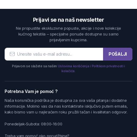
Prijavi se na naš newsletter
Ne propustite ekskluzivne popuste, akcije i nove kolekcije
kućnog tekstila – specijalne ponude dostupne su samo
prijavljenim kupcima.
POŠALJI
Prijavom se slažete sa našim
Uslovima korišćenja i Politikom privatnosti i
kolačića.
Potrebna Vam je pomoć ?
Naša korisnička podrška je dostupna za sva vaša pitanja i dodatne
informacije. Molimo vas da nas kontaktirate isključivo putem emaila,
kako bismo vam u najkraćem roku pružili tačan i kvalitetan odgovor.
Ponedeljak-Subota: 08:00-16:00
Treba vam pomoć oko porudžbine?