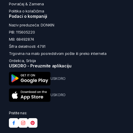
Povraćaj & Zamena
Politika o kolačićima
Podaci o kompaniji
Naziv preduzeća: DONKIN
PIB: 115605220
MB: 68492874
Šifra delatnosti: 4791
Trgovina na malo posredstvom pošte ili preko interneta
Grdelica, Srbija
USKORO - Preuzmite aplikaciju
USKORO
USKORO
Pratite nas: