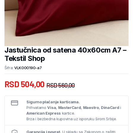
Jastučnica od satena 40x60cm A7 –
Tekstil Shop
Šifra:
VLK000190-a7
RSD
504,00
RSD
560,00
Sigurno plaćanje karticama.
Prihvatamo
Visa
,
MasterCard
,
Maestro
,
DinaCard
i
American Express
kartice.
Brza i bezbedna kupovina uz isporuku širom Srbije.
Garancija i povrat.
U skladu sa Zakonom o zaštiti