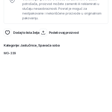
potrošača, proizvod možete zameniti ili reklamirati u
slučaju nesaobraznosti. Povrat je moguć za
neotpakovane i nekorišćene proizvode u originalnom
pakovanju.
Dodaj to lista želja
Podeli ovaj proizvod
Kategorije:
Jastučnice
,
Spavaća soba
MG-339