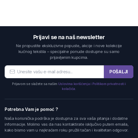
Prijavi se na naš newsletter
Ne propustite ekskluzivne popuste, akcije i nove kolekcije
kućnog tekstila – specijalne ponude dostupne su samo
prijavljenim kupcima.
POŠALJI
Prijavom se slažete sa našim
Uslovima korišćenja i Politikom privatnosti i
kolačića.
Potrebna Vam je pomoć ?
Naša korisnička podrška je dostupna za sva vaša pitanja i dodatne
informacije. Molimo vas da nas kontaktirate isključivo putem emaila,
kako bismo vam u najkraćem roku pružili tačan i kvalitetan odgovor.