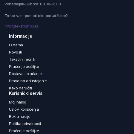
Ponedeljak-Subota: 08:00-16:00
Treba vam pomoć oko porudžbine?
info@tekstilshop.rs
Informacije
O nama
Novosti
Tekstilni rečnik
Praćenje pošiljke
Dostava i plaćanje
Pravo na odustajanje
Kako naručiti
Korisnički servis
Moj nalog
Uslovi korišćenja
Reklamacije
Politika privatnosti
Praćenje pošiljke