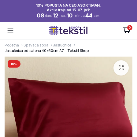
10% POPUSTA NA CEO ASORTIMAN.
Akcija traje od 15. 07. još:
08
12
10
44
dana
sati
minuta
sek.
0
Početna
Spavaća soba
Jastučnice
Jastučnica od satena 40x60cm A7 – Tekstil Shop
10%