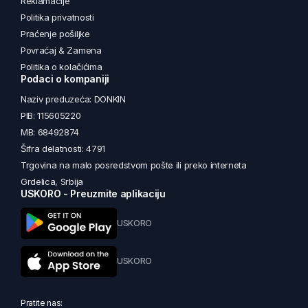
Reklamacije
Politika privatnosti
Praćenje pošiljke
Povraćaj & Zamena
Politika o kolačićima
Podaci o kompaniji
Naziv preduzeća: DONKIN
PIB: 115605220
MB: 68492874
Šifra delatnosti: 4791
Trgovina na malo posredstvom pošte ili preko interneta
Grdelica, Srbija
USKORO - Preuzmite aplikaciju
USKORO
USKORO
Pratite nas: