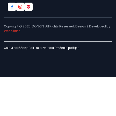
Copyright © 2026. DONKIN. All Rights Reserved. Design & Developed by
Webolution
.
Uslovi korišćenja
Politika privatnosti
Praćenje pošiljke
Dodaj u korpu
Kupi odmah