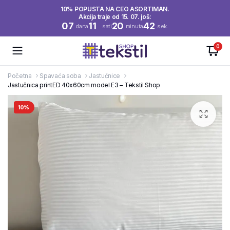
10% POPUSTA NA CEO ASORTIMAN.
Akcija traje od 15. 07. još:
07
11
20
42
dana
sati
minuta
sek.
0
Početna
Spavaća soba
Jastučnice
Jastučnica printED 40x60cm model E3 – Tekstil Shop
10%