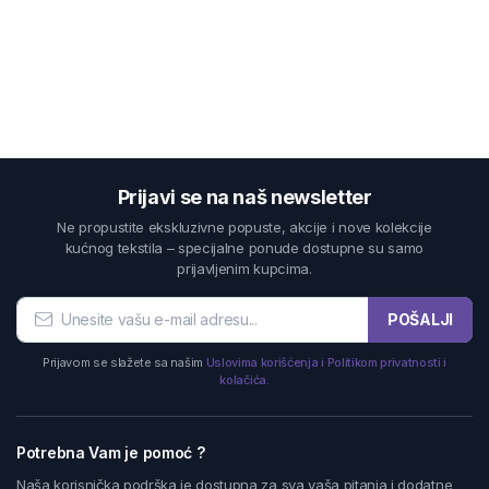
Prijavi se na naš newsletter
Ne propustite ekskluzivne popuste, akcije i nove kolekcije
kućnog tekstila – specijalne ponude dostupne su samo
prijavljenim kupcima.
POŠALJI
Prijavom se slažete sa našim
Uslovima korišćenja i Politikom privatnosti i
kolačića.
Potrebna Vam je pomoć ?
Naša korisnička podrška je dostupna za sva vaša pitanja i dodatne