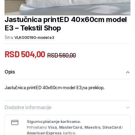
Jastučnica printED 40x60cm model
E3 – Tekstil Shop
Šifra:
VLK000190-model e3
RSD
504,00
RSD
560,00
Opis
Jastučnica printED 40x60cm model E3,na preklop.
Dodatne informacije
Sigurno plaćanje karticama.
Prihvatamo
Visa
,
MasterCard
,
Maestro
,
DinaCard
i
American Express
kartice.