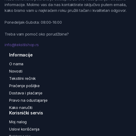
informacije. Molimo vas da nas kontaktirate isključivo putem emaila,
kako bismo vam u najkraćem roku pružili tačan i kvalitetan odgovor.
Ponedeljak-Subota: 08:00-16:00
Treba vam pomoć oko porudžbine?
info@tekstilshop.rs
Informacije
O nama
Novosti
Tekstilni rečnik
Praćenje pošiljke
Dostava i plaćanje
Pravo na odustajanje
Kako naručiti
Korisnički servis
Moj nalog
Uslovi korišćenja