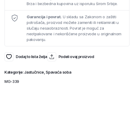
Brza i bezbedna kupovina uz isporuku širom Srbije.
Garancija i povrat.
U skladu sa Zakonom o zaštiti
potrošača, proizvod možete zameniti ili reklamirati u
slučaju nesaobraznosti. Povrat je moguć za
neotpakovane i nekorišćene proizvode u originalnom
pakovanju.
Dodaj to lista želja
Podeli ovaj proizvod
Kategorije:
Jastučnice
,
Spavaća soba
MG-339