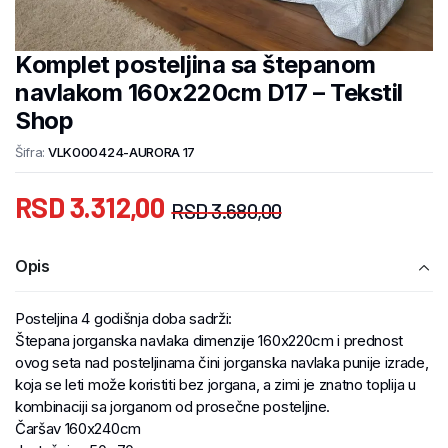
Komplet posteljina sa štepanom
navlakom 160x220cm D17 – Tekstil
Shop
Šifra:
VLK000424-AURORA 17
RSD
3.312,00
RSD
3.680,00
Opis
Posteljina 4 godišnja doba sadrži:
Štepana jorganska navlaka dimenzije 160x220cm i prednost
ovog seta nad posteljinama čini jorganska navlaka punije izrade,
koja se leti može koristiti bez jorgana, a zimi je znatno toplija u
kombinaciji sa jorganom od prosečne posteljine.
Čaršav 160x240cm