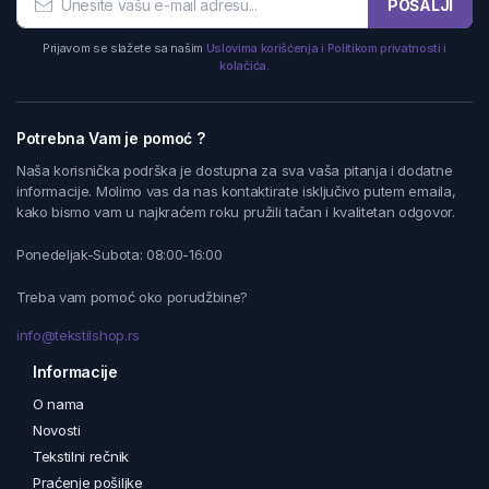
POŠALJI
Prijavom se slažete sa našim
Uslovima korišćenja i Politikom privatnosti i
kolačića.
Potrebna Vam je pomoć ?
Naša korisnička podrška je dostupna za sva vaša pitanja i dodatne
informacije. Molimo vas da nas kontaktirate isključivo putem emaila,
kako bismo vam u najkraćem roku pružili tačan i kvalitetan odgovor.
Ponedeljak-Subota: 08:00-16:00
Treba vam pomoć oko porudžbine?
info@tekstilshop.rs
Informacije
O nama
Novosti
Tekstilni rečnik
Praćenje pošiljke