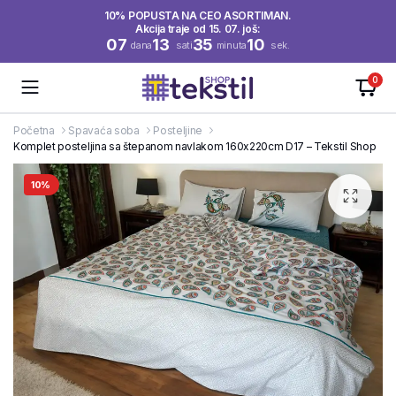
10% POPUSTA NA CEO ASORTIMAN.
Akcija traje od 15. 07. još:
07
13
35
10
dana
sati
minuta
sek.
0
Početna
Spavaća soba
Posteljine
Komplet posteljina sa štepanom navlakom 160x220cm D17 – Tekstil Shop
10%