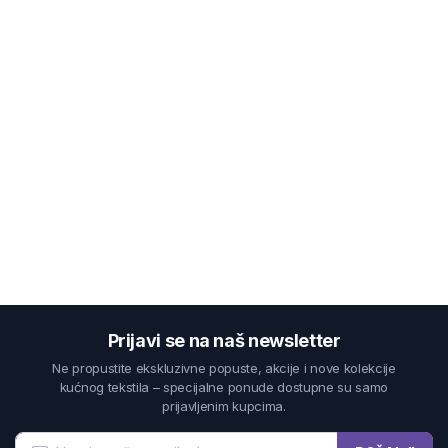
Prijavi se na naš newsletter
Ne propustite ekskluzivne popuste, akcije i nove kolekcije
kućnog tekstila – specijalne ponude dostupne su samo
prijavljenim kupcima.