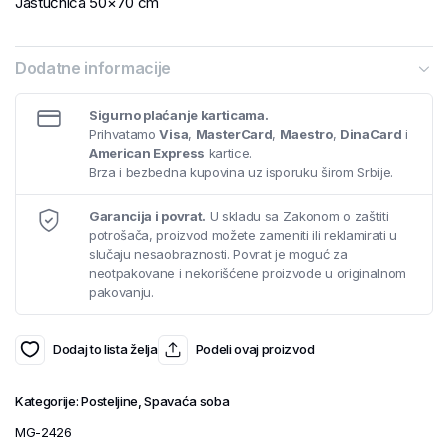
Jastučnica 50×70 cm
Dodatne informacije
Sigurno plaćanje karticama.
Prihvatamo
Visa
,
MasterCard
,
Maestro
,
DinaCard
i
American Express
kartice.
Brza i bezbedna kupovina uz isporuku širom Srbije.
Garancija i povrat.
U skladu sa Zakonom o zaštiti
potrošača, proizvod možete zameniti ili reklamirati u
slučaju nesaobraznosti. Povrat je moguć za
neotpakovane i nekorišćene proizvode u originalnom
pakovanju.
Dodaj to lista želja
Podeli ovaj proizvod
Kategorije:
Posteljine
,
Spavaća soba
MG-2426