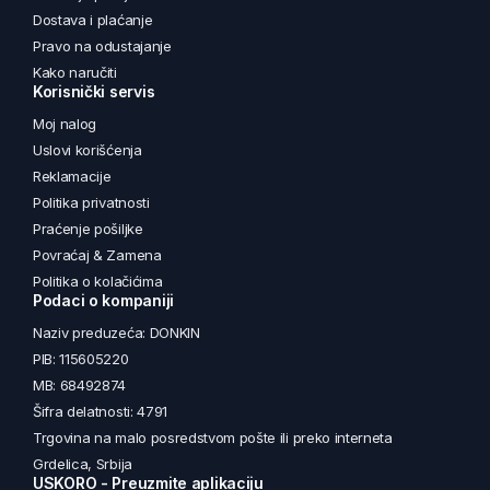
Dostava i plaćanje
Pravo na odustajanje
Kako naručiti
Korisnički servis
Moj nalog
Uslovi korišćenja
Reklamacije
Politika privatnosti
Praćenje pošiljke
Povraćaj & Zamena
Politika o kolačićima
Podaci o kompaniji
Naziv preduzeća: DONKIN
PIB: 115605220
MB: 68492874
Šifra delatnosti: 4791
Trgovina na malo posredstvom pošte ili preko interneta
Grdelica, Srbija
USKORO - Preuzmite aplikaciju