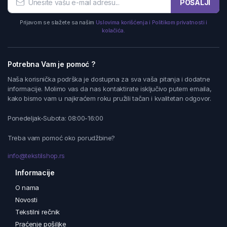
POŠALJI
Prijavom se slažete sa našim
Uslovima korišćenja i Politikom privatnosti i
kolačića.
Potrebna Vam je pomoć ?
Naša korisnička podrška je dostupna za sva vaša pitanja i dodatne
informacije. Molimo vas da nas kontaktirate isključivo putem emaila,
kako bismo vam u najkraćem roku pružili tačan i kvalitetan odgovor.
Ponedeljak-Subota: 08:00-16:00
Treba vam pomoć oko porudžbine?
info@tekstilshop.rs
Informacije
O nama
Novosti
Tekstilni rečnik
Praćenje pošiljke