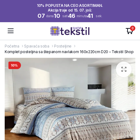
10% POPUSTA NA CEO ASORTIMAN.
Akcija traje od 15. 07. još:
07
10
46
40
dana
sati
minuta
sek.
0
Početna
Spavaća soba
Posteljine
Komplet posteljina sa štepanom navlakom 160x220cm D20 – Tekstil Shop
10%