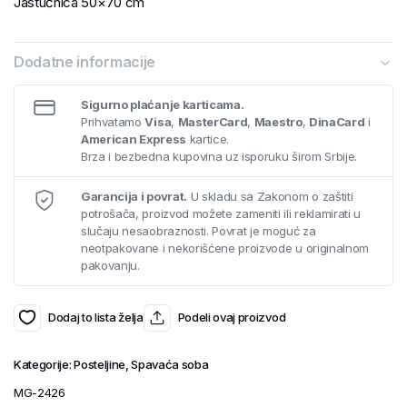
Jastučnica 50×70 cm
Dodatne informacije
Sigurno plaćanje karticama.
Prihvatamo
Visa
,
MasterCard
,
Maestro
,
DinaCard
i
American Express
kartice.
Brza i bezbedna kupovina uz isporuku širom Srbije.
Garancija i povrat.
U skladu sa Zakonom o zaštiti
potrošača, proizvod možete zameniti ili reklamirati u
slučaju nesaobraznosti. Povrat je moguć za
neotpakovane i nekorišćene proizvode u originalnom
pakovanju.
Dodaj to lista želja
Podeli ovaj proizvod
Kategorije:
Posteljine
,
Spavaća soba
MG-2426