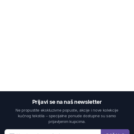
Prijavi se na naš newsletter
Ne propustite ekskluzivne popuste, akcije i nove kolekcije
kućnog tekstila – specijalne ponude dostupne su samo
prijavljenim kupcima.