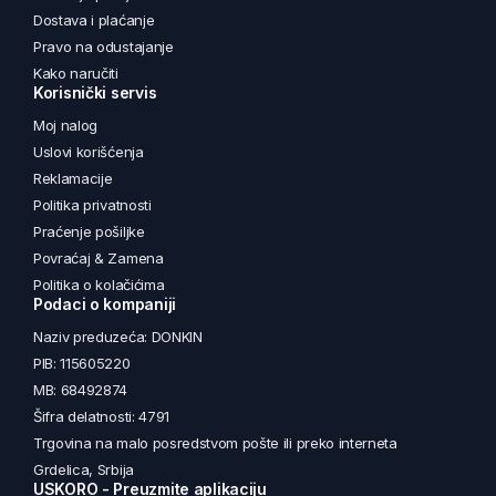
Dostava i plaćanje
Pravo na odustajanje
Kako naručiti
Korisnički servis
Moj nalog
Uslovi korišćenja
Reklamacije
Politika privatnosti
Praćenje pošiljke
Povraćaj & Zamena
Politika o kolačićima
Podaci o kompaniji
Naziv preduzeća: DONKIN
PIB: 115605220
MB: 68492874
Šifra delatnosti: 4791
Trgovina na malo posredstvom pošte ili preko interneta
Grdelica, Srbija
USKORO - Preuzmite aplikaciju