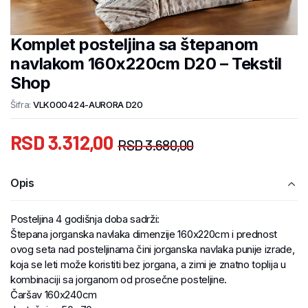
Komplet posteljina sa štepanom
navlakom 160x220cm D20 – Tekstil
Shop
Šifra:
VLK000424-AURORA D20
RSD
3.312,00
RSD
3.680,00
Opis
Posteljina 4 godišnja doba sadrži:
Štepana jorganska navlaka dimenzije 160x220cm i prednost
ovog seta nad posteljinama čini jorganska navlaka punije izrade,
koja se leti može koristiti bez jorgana, a zimi je znatno toplija u
kombinaciji sa jorganom od prosečne posteljine.
Čaršav 160x240cm