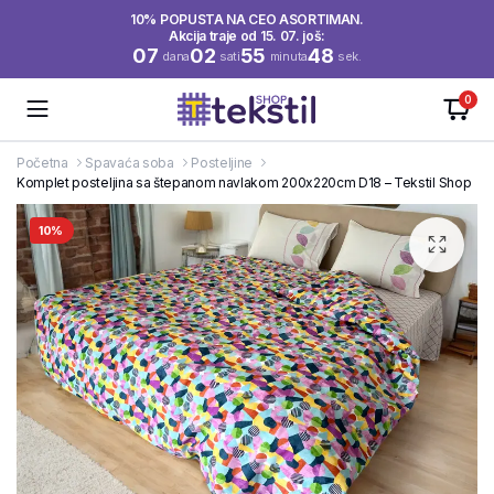
10% POPUSTA NA CEO ASORTIMAN.
Akcija traje od 15. 07. još:
07
02
55
48
dana
sati
minuta
sek.
0
Početna
Spavaća soba
Posteljine
Komplet posteljina sa štepanom navlakom 200x220cm D18 – Tekstil Shop
10%