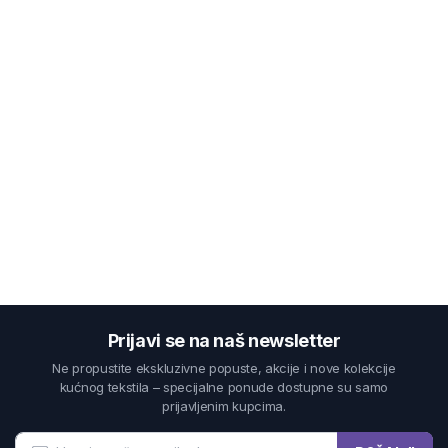
Prijavi se na naš newsletter
Ne propustite ekskluzivne popuste, akcije i nove kolekcije
kućnog tekstila – specijalne ponude dostupne su samo
prijavljenim kupcima.