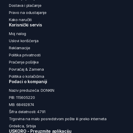
Dostava i plaćanje
Pravo na odustajanje
Kako naručiti
Korisnički servis
Moj nalog
Uslovi korišćenja
Reklamacije
Politika privatnosti
Praćenje pošiljke
Povraćaj & Zamena
Politika o kolačićima
Podaci o kompaniji
Naziv preduzeća: DONKIN
PIB: 115605220
MB: 68492874
Šifra delatnosti: 4791
Trgovina na malo posredstvom pošte ili preko interneta
Grdelica, Srbija
USKORO - Preuzmite aplikaciju