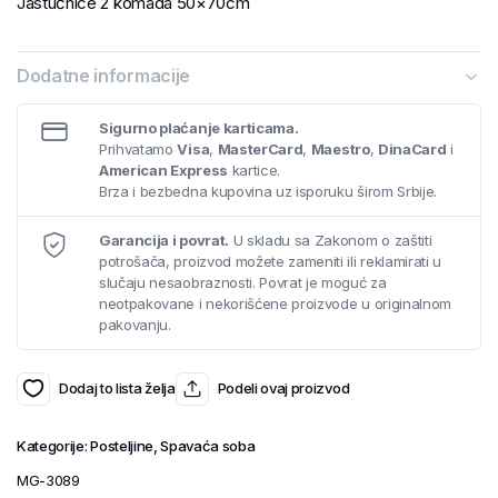
Jastučnice 2 komada 50×70cm
Dodatne informacije
Sigurno plaćanje karticama.
Prihvatamo
Visa
,
MasterCard
,
Maestro
,
DinaCard
i
American Express
kartice.
Brza i bezbedna kupovina uz isporuku širom Srbije.
Garancija i povrat.
U skladu sa Zakonom o zaštiti
potrošača, proizvod možete zameniti ili reklamirati u
slučaju nesaobraznosti. Povrat je moguć za
neotpakovane i nekorišćene proizvode u originalnom
pakovanju.
Dodaj to lista želja
Podeli ovaj proizvod
Kategorije:
Posteljine
,
Spavaća soba
MG-3089