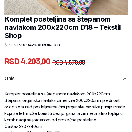
Komplet posteljina sa štepanom
navlakom 200x220cm D18 – Tekstil
Shop
Šifra:
VLK000429-AURORA D18
RSD
4.203,00
RSD
4.670,00
Opis
Komplet posteljina sa štepanom navlakom 200x220cm:
Štepana jorganska navlaka dimenzije 200x220cm i prednost
ovog seta nad posteljinama čini jorganska navlaka punije izrade,
koja se leti može koristiti bez jorgana, a zimi je znatno toplija u
kombinaciji sa jorganom od prosečne posteljine.
Čaršav 220x240cm