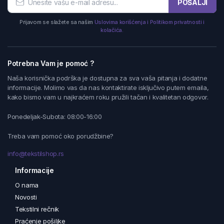
POŠALJI
Prijavom se slažete sa našim
Uslovima korišćenja i Politikom privatnosti i
kolačića.
Potrebna Vam je pomoć ?
Naša korisnička podrška je dostupna za sva vaša pitanja i dodatne
informacije. Molimo vas da nas kontaktirate isključivo putem emaila,
kako bismo vam u najkraćem roku pružili tačan i kvalitetan odgovor.
Ponedeljak-Subota: 08:00-16:00
Treba vam pomoć oko porudžbine?
info@tekstilshop.rs
Informacije
O nama
Novosti
Tekstilni rečnik
Praćenje pošiljke