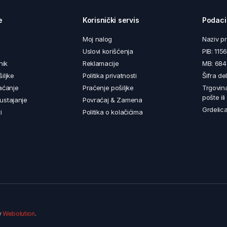
e
Korisnički servis
Podaci
Moj nalog
Naziv p
Uslovi korišćenja
PIB: 11
nik
Reklamacije
MB: 68
iljke
Politika privatnosti
Šifra de
aćanje
Praćenje pošiljke
Trgovin
pošte il
ustajanje
Povraćaj & Zamena
Grdelica
i
Politika o kolačićima
y
Webolution
.