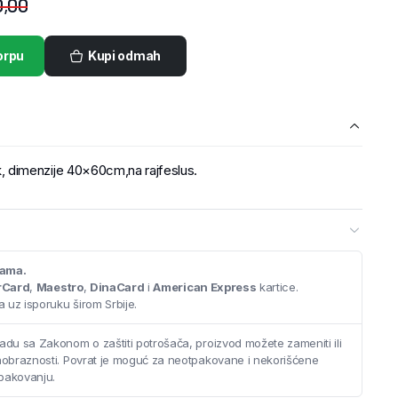
,00
orpu
Kupi odmah
dimenzije 40×60cm,na rajfeslus.
cama.
rCard
,
Maestro
,
DinaCard
i
American Express
kartice.
 uz isporuku širom Srbije.
adu sa Zakonom o zaštiti potrošača, proizvod možete zameniti ili
saobraznosti. Povrat je moguć za neotpakovane i nekorišćene
pakovanju.