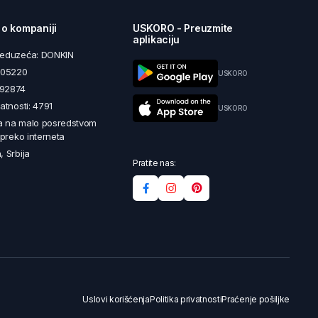
 o kompaniji
USKORO - Preuzmite
aplikaciju
reduzeća: DONKIN
5605220
USKORO
492874
latnosti: 4791
USKORO
a na malo posredstvom
i preko interneta
, Srbija
Pratite nas:
Uslovi korišćenja
Politika privatnosti
Praćenje pošiljke