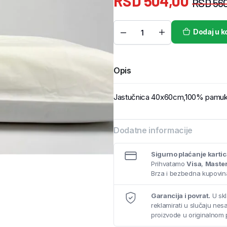
RSD
504,00
RSD
560
Dodaj u k
Opis
Jastučnica 40x60cm,100% pamuk, 
Dodatne informacije
Sigurno plaćanje karti
Prihvatamo
Visa
,
Maste
Brza i bezbedna kupovina
Garancija i povrat.
U skl
reklamirati u slučaju ne
proizvode u originalnom 