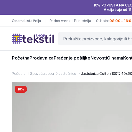
10% POPUSTA NA CE
Akcija traje od 15
O nama
Lista želja
Radno vreme I Ponedeljak - Subota:
08:00 - 16:0
Početna
Prodavnica
Praćenje pošiljke
Novosti
O nama
Kon
Početna
Spavaća soba
Jastučnice
Jastučnica Cotton 100% 40x60
10%