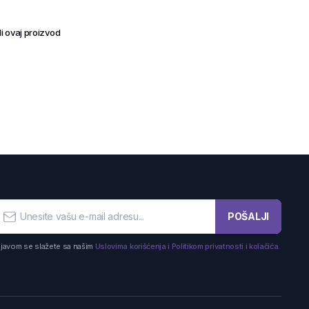
i ovaj proizvod
POŠALJI
ijavom se slažete sa našim
Uslovima korišćenja i Politikom privatnosti i kolačića.