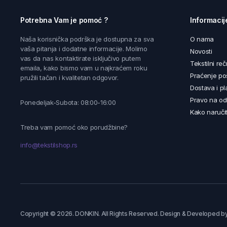
Potrebna Vam je pomoć ?
Informacij
Naša korisnička podrška je dostupna za sva
O nama
vaša pitanja i dodatne informacije. Molimo
Novosti
vas da nas kontaktirate isključivo putem
Tekstilni reč
emaila, kako bismo vam u najkraćem roku
Praćenje poš
pružili tačan i kvalitetan odgovor.
Dostava i pl
Pravo na od
Ponedeljak-Subota: 08:00-16:00
Kako naručit
Treba vam pomoć oko porudžbine?
info@tekstilshop.rs
Copyright © 2026. DONKIN. All Rights Reserved. Design & Developed b