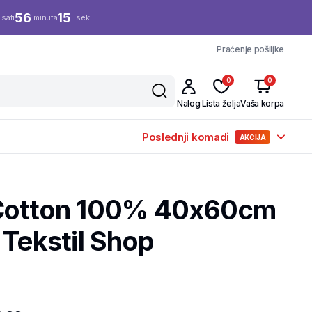
56
15
sati
minuta
sek.
Praćenje pošiljke
0
0
Nalog
Lista želja
Vaša korpa
Poslednji komadi
AKCIJA
 Cotton 100% 40x60cm
 Tekstil Shop