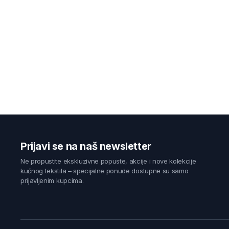
Prijavi se na naš newsletter
Ne propustite ekskluzivne popuste, akcije i nove kolekcije
kućnog tekstila – specijalne ponude dostupne su samo
prijavljenim kupcima.