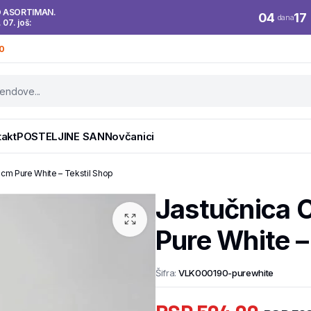
O ASORTIMAN.
04
17
dana
. 07. još:
0
takt
POSTELJINE SAN
Novčanici
cm Pure White – Tekstil Shop
Jastučnica
Pure White –
Šifra:
VLK000190-purewhite