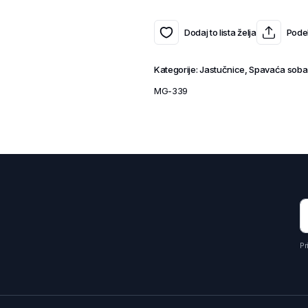
Dodaj to lista želja
Podel
Kategorije:
Jastučnice
,
Spavaća soba
MG-339
Pr