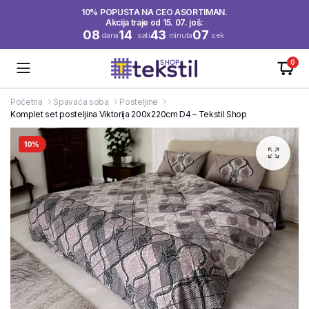
10% POPUSTA NA CEO ASORTIMAN.
Akcija traje od 15. 07. još:
08
14
43
06
dana
sati
minuta
sek.
0
Početna
Spavaća soba
Posteljine
Komplet set posteljina Viktorija 200x220cm D4 – Tekstil Shop
10%