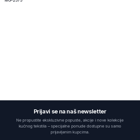
Prijavi se na naš newsletter
Ne propustite ekskluzivne popuste, akcije i nove kolekcije
kućnog tekstila – specijalne ponude dostupne su samo
prijavljenim kupcima.