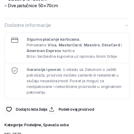
– Dve jastučnice 50×70cm
Dodatne informacije
Sigurno plaćanje karticama.
Prihvatamo
Visa
,
MasterCard
,
Maestro
,
DinaCard
i
American Express
kartice.
Brza i bezbedna kupovina uz isporuku širom Srbije.
Garancija i povrat.
U skladu sa Zakonom o zaštiti
potrošača, proizvod možete zameniti ili reklamirati u
slučaju nesaobraznosti. Povrat je moguć za
neotpakovane i nekorišćene proizvode u originalnom
pakovanju.
Dodaj to lista želja
Podeli ovaj proizvod
Kategorije:
Posteljine
,
Spavaća soba
MG-2575