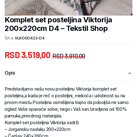
Komplet set posteljina Viktorija
200x220cm D4 – Tekstil Shop
Šifra:
VLK000423-D4
RSD
3.519,00
RSD
3.910,00
Opis
Predstavljamo našu novu posteljinu Viktorija komplet set
posteljina,a kada je reč o posteljini, mekoća i udobnost su na
prvom mestu.Posteljina osmišljena trajno da poboljša ne samo
izgled Vaše spavaće sobe, nego i Vaš san.Izradjena od 100%
pamuka,prirodnog materijala.
Komplet set posteljina Viktorija sadrži
– Jorgansku navlaku 200×220cm
– Čaršav 240×260cm