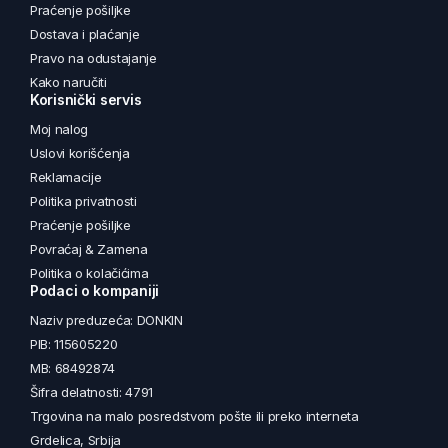
Praćenje pošiljke
Dostava i plaćanje
Pravo na odustajanje
Kako naručiti
Korisnički servis
Moj nalog
Uslovi korišćenja
Reklamacije
Politika privatnosti
Praćenje pošiljke
Povraćaj & Zamena
Politika o kolačićima
Podaci o kompaniji
Naziv preduzeća: DONKIN
PIB: 115605220
MB: 68492874
Šifra delatnosti: 4791
Trgovina na malo posredstvom pošte ili preko interneta
Grdelica, Srbija