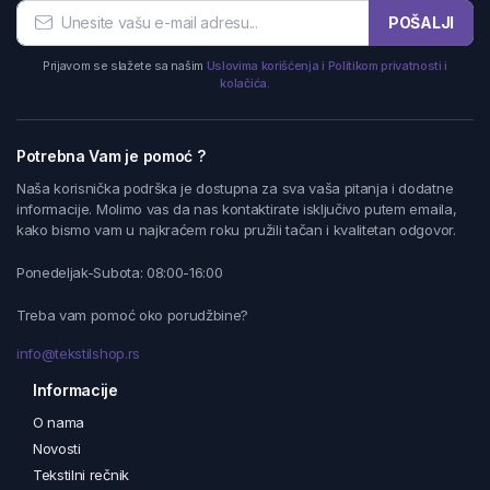
POŠALJI
Prijavom se slažete sa našim
Uslovima korišćenja i Politikom privatnosti i
kolačića.
Potrebna Vam je pomoć ?
Naša korisnička podrška je dostupna za sva vaša pitanja i dodatne
informacije. Molimo vas da nas kontaktirate isključivo putem emaila,
kako bismo vam u najkraćem roku pružili tačan i kvalitetan odgovor.
Ponedeljak-Subota: 08:00-16:00
Treba vam pomoć oko porudžbine?
info@tekstilshop.rs
Informacije
O nama
Novosti
Tekstilni rečnik